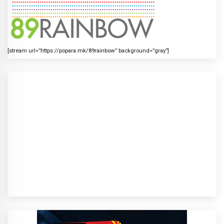
[stream url=”https://popara.mk/89rainbow” background=”gray”]