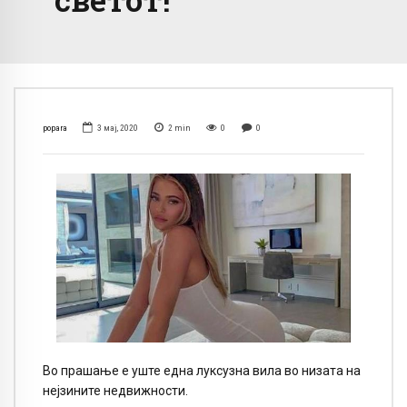
popara
3 мај, 2020
2
min
0
0
Во прашање е уште една луксузна вила во низата на
нејзините недвижности.