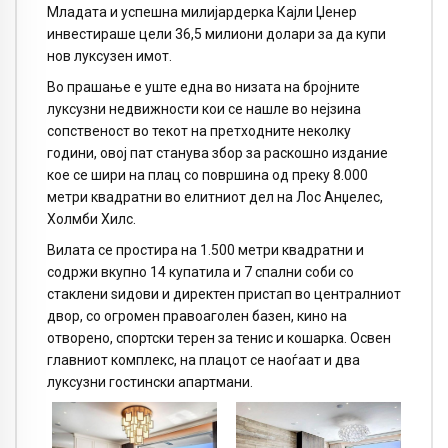
Младата и успешна милијардерка Кајли Џенер
инвестираше цели 36,5 милиони долари за да купи
нов луксузен имот.
Во прашање е уште една во низата на бројните
луксузни недвижности кои се нашле во нејзина
сопственост во текот на претходните неколку
години, овој пат станува збор за раскошно издание
кое се шири на плац со површина од преку 8.000
метри квадратни во елитниот дел на Лос Анџелес,
Холмби Хилс.
Вилата се простира на 1.500 метри квадратни и
содржи вкупно 14 купатила и 7 спални соби со
стаклени ѕидови и директен пристап во централниот
двор, со огромен правоаголен базен, кино на
отворено, спортски терен за тенис и кошарка. Освен
главниот комплекс, на плацот се наоѓаат и два
луксузни гостински апартмани.