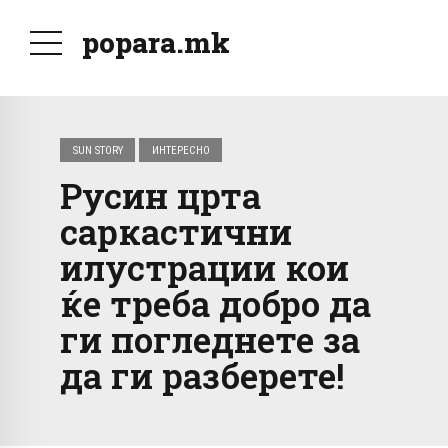
popara.mk
SUN STORY
ИНТЕРЕСНО
Русин црта
саркастични
илустрации кои
ќе треба добро да
ги погледнете за
да ги разберете!