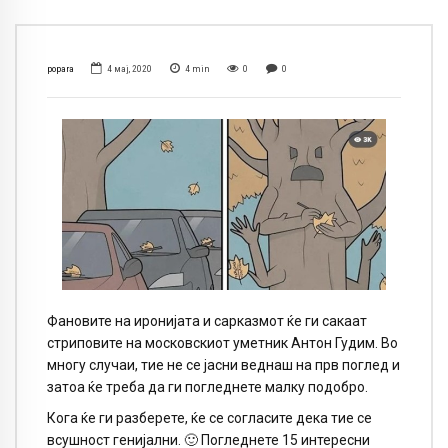
popara
4 мај, 2020
4
min
0
0
Фановите на иронијата и сарказмот ќе ги сакаат
стриповите на московскиот уметник Антон Гудим. Во
многу случаи, тие не се јасни веднаш на прв поглед и
затоа ќе треба да ги погледнете малку подобро.
Кога ќе ги разберете, ќе се согласите дека тие се
всушност генијални. 🙂 Погледнете 15 интересни