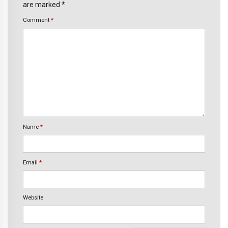
are marked *
Comment
*
Name
*
Email
*
Website