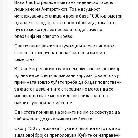
Вила Лас Естрелас е името на чилеанското село
лоцирано на Антарктикот. Тоа е всушност
истражувачка станица и воена база 1000 километри
оддалечена од првата голема болница, така што
луѓето можат да се преселат овде само по
операција на слепото црево.
Ова правило важи за научници и воени лица кои
главно ја населуваат оваа база, но и нивните
семејства.
Во Лас Естрелас има само неколку лекари, но никој
од нив не се специјализирани хирурзи. Ова е токму
причината зошто луѓето треба да бидат подготвени
за фактот дека итните операции не можат да се
извршат на лице место и да се прилагодат на
ваквите услови за живеење.
Од истата причина, на жените не им се советува да
забременат додека живеат во базата.
Околу 150 луѓе живеат тука во текот на летото, а во
зима овој број се преполовува. Куќите се направени