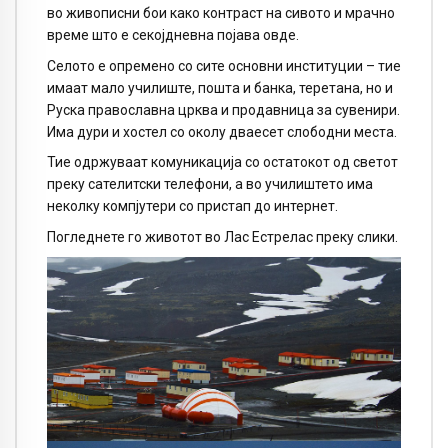
во живописни бои како контраст на сивото и мрачно
време што е секојдневна појава овде.
Селото е опремено со сите основни институции – тие
имаат мало училиште, пошта и банка, теретана, но и
Руска православна црква и продавница за сувенири.
Има дури и хостел со околу дваесет слободни места.
Тие одржуваат комуникација со остатокот од светот
преку сателитски телефони, а во училиштето има
неколку компјутери со пристап до интернет.
Погледнете го животот во Лас Естрелас преку слики.