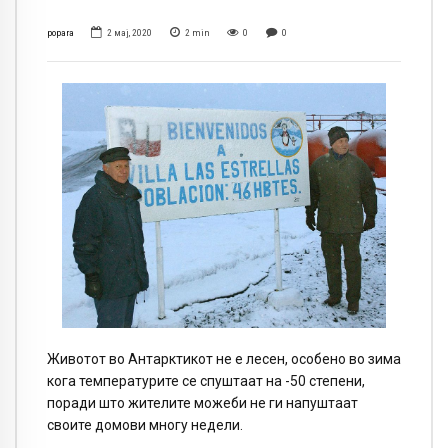
popara
2 мај, 2020
2
min
0
0
Животот во Антарктикот не е лесен, особено во зима
кога температурите се спуштаат на -50 степени,
поради што жителите можеби не ги напуштаат
своите домови многу недели.