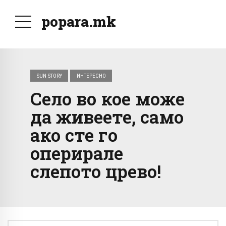
popara.mk
SUN STORY
ИНТЕРЕСНО
Село во кое може
да живеете, само
ако сте го
оперирале
слепото црево!