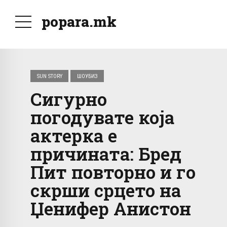
popara.mk
SUN STORY
ШОУБИЗ
Сигурно
погодувате која
актерка е
причината: Бред
Пит повторно и го
скрши срцето на
Џенифер Анистон