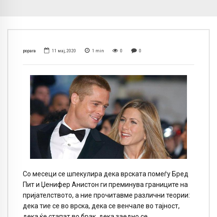
popara
11 мај, 2020
1
min
0
0
Со месеци се шпекулира дека врската помеѓу Бред
Пит и Џенифер Анистон ги преминува границите на
пријателството, а ние прочитавме различни теории:
дека тие се во врска, дека се венчале во тајност,
дека ќе стапат во брак, дека заедно се