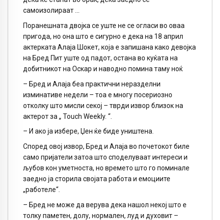
самоизолираат …
Поранешната двојка се уште не се огласи во оваа
пригода, но она што е сигурно е дека на 18 април
актерката Алаја Шокет, која е запишана како девојка
на Бред Пит уште од падот, остана во куќата на
добитникот на Оскар и наводно помина таму ноќ
– Бред и Алаја беа практични неразделни
изминативе недели – тоа е многу посериозно
отколку што мисли секој – тврди извор близок на
актерот за „ Touch Weekly. “.
– И ако ја избере, Џен ќе биде уништена.
Според овој извор, Бред и Алаја во почетокот биле
само пријатели затоа што споделуваат интереси и
љубов кон уметноста, но времето што го поминале
заедно ја сторила својата работа и емоциите
„работеле“.
– Бред не може да верува дека нашол некој што е
толку паметен, долу, нормален, луд и духовит –