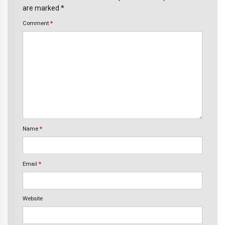
are marked *
Comment
*
Name
*
Email
*
Website