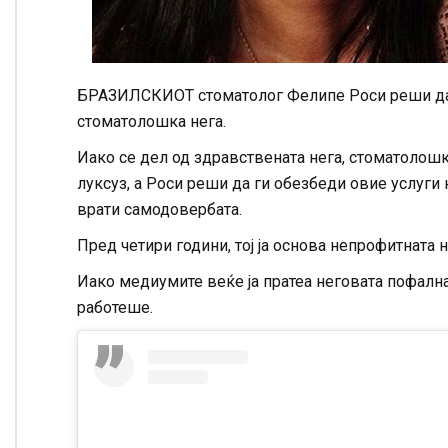
БРАЗИЛСКИОТ стоматолог Фелипе Роси реши да п
стоматолошка нега.
Иако се дел од здравствената нега, стоматолошк
луксуз, а Роси реши да ги обезбеди овие услуги н
врати самодовербата.
Пред четири години, тој ја основа непрофитната н
Иако медиумите веќе ја пратеа неговата пофална 
работеше.