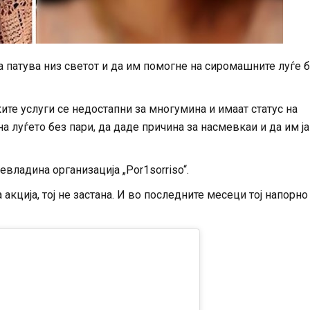
атува низ светот и да им помогне на сиромашните луѓе 
ите услуги се недостапни за многумина и имаат статус на
а луѓето без пари, да даде причина за насмевкаи и да им ја
евладина организација „Por1sorriso“.
акција, тој не застана. И во последните месеци тој напорно