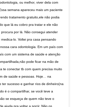
dontologia, ou melhor, viver dela com
e. Essa semana apareceu mais um paciente
rendo tratamento gratuito,ele não podia
que lá eu cobro pra tratar e ele não
 procura por lá. Não consegui atender
medica-lo. Voltei pra casa pensando
à nossa cara odontologia. Em um país com
país com um sistema de saúde e atenção
compartilhada,não pode ficar na mão de
a te conectar tb com quem precisa muito
idam de saúde e pessoas. Hoje… na
e ter sucesso e ganhar rios de dinheiro(na
 é o compartilhar, se você teve a
 não se esqueça de quem não teve o
 ajuda pra voltar a sorrir. Não os