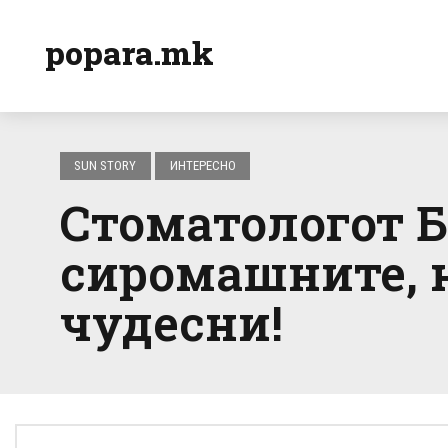
popara.mk
SUN STORY
ИНТЕРЕСНО
Стоматологот Б
сиромашните, 
чудесни!