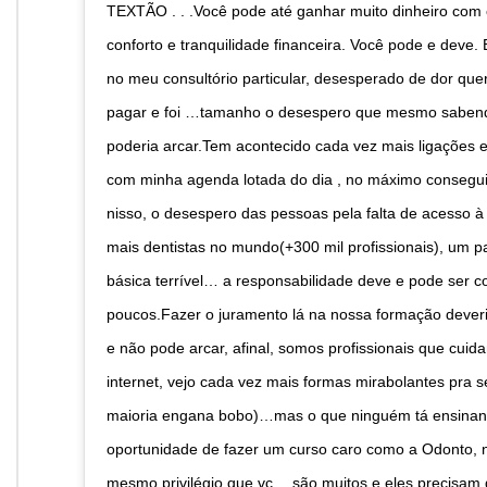
TEXTÃO . . .Você pode até ganhar muito dinheiro com o
conforto e tranquilidade financeira. Você pode e dev
no meu consultório particular, desesperado de dor que
pagar e foi …tamanho o desespero que mesmo sabendo 
poderia arcar.Tem acontecido cada vez mais ligações e
com minha agenda lotada do dia , no máximo consegui 
nisso, o desespero das pessoas pela falta de acesso 
mais dentistas no mundo(+300 mil profissionais), um 
básica terrível… a responsabilidade deve e pode ser 
poucos.Fazer o juramento lá na nossa formação deveri
e não pode arcar, afinal, somos profissionais que cu
internet, vejo cada vez mais formas mirabolantes pra s
maioria engana bobo)…mas o que ninguém tá ensinando
oportunidade de fazer um curso caro como a Odonto,
mesmo privilégio que vc… são muitos e eles precisam de