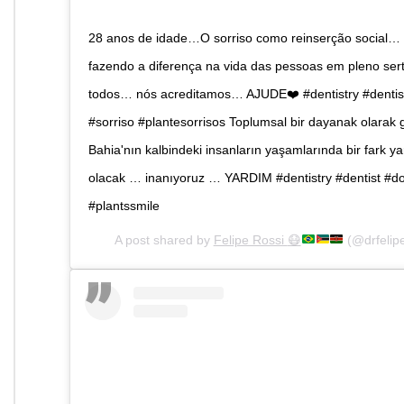
28 anos de idade…O sorriso como reinserção social
fazendo a diferença na vida das pessoas em pleno sert
todos… nós acreditamos… AJUDE❤️ #dentistry #dentist
#sorriso #plantesorrisos Toplumsal bir dayanak olara
Bahia'nın kalbindeki insanların yaşamlarında bir fark ya
olacak … inanıyoruz … YARDIM #dentistry #dentist #do
#plantssmile
A post shared by
Felipe Rossi
😷
(@drfelip