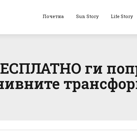
Почетна
Sun Story
Life Story
ЕСПЛАТНО ги попр
нивните трансфор