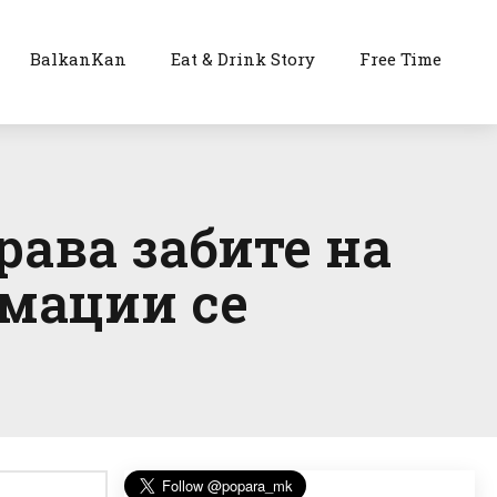
BalkanKan
Eat & Drink Story
Free Time
ава забите на
мации се