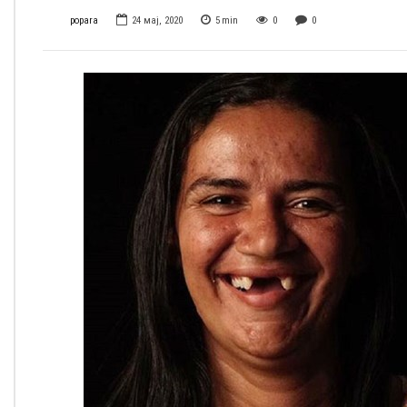
popara
24 мај, 2020
5
min
0
0