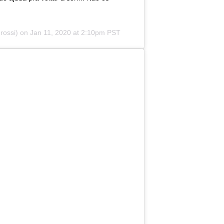
rossi) on
Jan 11, 2020 at 2:10pm PST