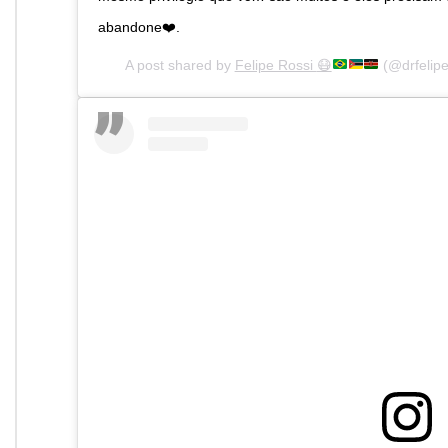
abandone❤️.
A post shared by
Felipe Rossi
😷
(@drfelipe