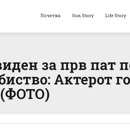
Почетна
Sun Story
Life Story
иден за прв пат 
биство: Актерот г
 (ФОТО)