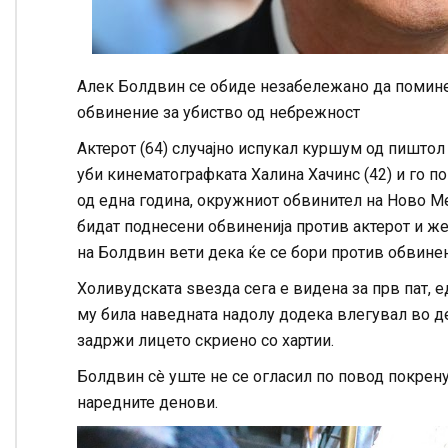
Алек Болдвин се обиде незабележано да помине
обвинение за убиство од небрежност
Актерот (64) случајно испукал куршум од пиштол 
уби кинематографката Халина Хачинс (42) и го 
од една година, окружниот обвинител на Ново М
бидат поднесени обвиненија против актерот и же
на Болдвин вети дека ќе се бори против обвинени
Холивудската ѕвезда сега е видена за прв пат, е
му била наведната надолу додека влегувал во де
задржи лицето скриено со хартии.
Болдвин сè уште не се огласил по повод покрену
наредните денови.