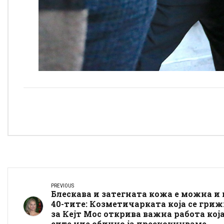
PREVIOUS
Блескава и затегната кожа е можна и 
40-тите: Козметичарката која се гри
за Кејт Мос открива важна работа кој
сите ние обично ја прескокнуваме