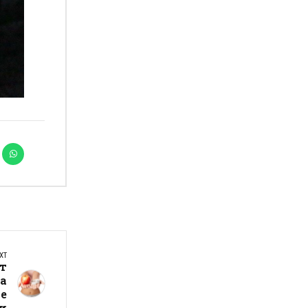
XT
от
на
се
ми