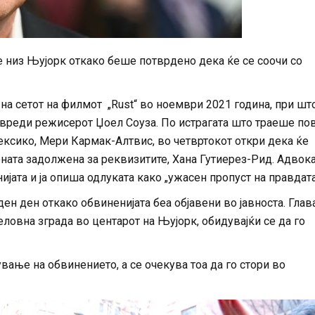
 низ Њујорк откако беше потврдено дека ќе се соочи со
на сетот на филмот „Rust“ во ноември 2021 година, при што
повреди режисерот Џоел Соуза. По истрагата што траеше по
ексико, Мери Кармак-Алтвис, во четвртокот откри дека ќе
ната задолжена за реквизитите, Хана Гутиерез-Рид. Адвок
јата и ја опиша одлуката како „ужасен пропуст на правдата
ден ден откако обвиненијата беа објавени во јавноста. Глав
ловна зграда во центарот на Њујорк, обидувајќи се да го
вање на обвинението, а се очекува тоа да го стори во