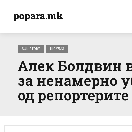
popara.mk
SUN STORY
ШОУБИЗ
Алек Болдвин в
за ненамерно у
од репортерите