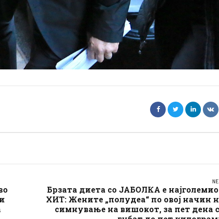
NE
во
Брзата диета со ЈАБОЛКА е најголеми
жи
ХИТ: Жените „полудеа“ по овој начин 
а
симнување на вишокот, за пет дена 
губат до пет килогра