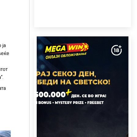
 ја
веќе
атот
“.
ата