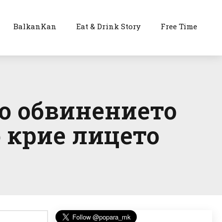
BalkanKan
Eat & Drink Story
Free Time
по обвинението
о крие лицето