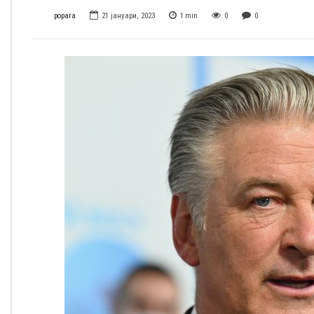
popara
21 јануари, 2023
1
min
0
0