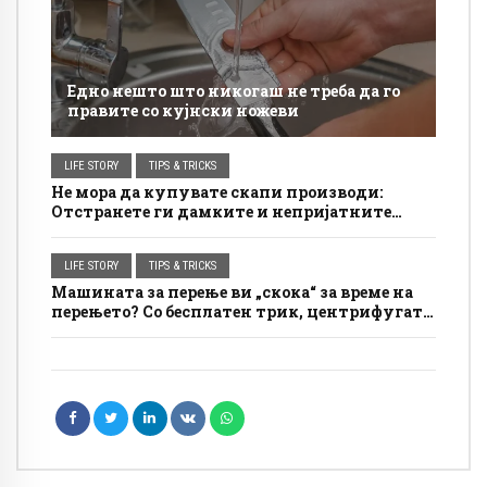
Едно нешто што никогаш не треба да го
правите со кујнски ножеви
LIFE STORY
TIPS & TRICKS
Не мора да купувате скапи производи:
Отстранете ги дамките и непријатните
мириси од вашиот душек со овој едноставен
трик
LIFE STORY
TIPS & TRICKS
Машината за перење ви „скока“ за време на
перењето? Со бесплатен трик, центрифугата
ќе биде многу потивка