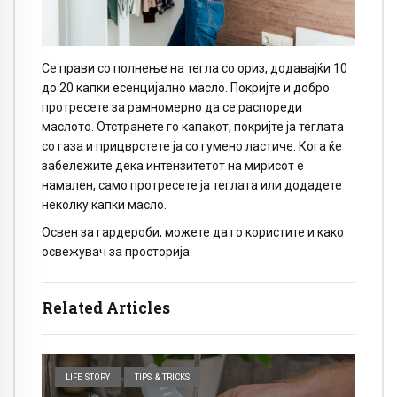
Се прави со полнење на тегла со ориз, додавајќи 10
до 20 капки есенцијално масло. Покријте и добро
протресете за рамномерно да се распореди
маслото. Отстранете го капакот, покријте ја теглата
со газа и прицврстете ја со гумено ластиче. Кога ќе
забележите дека интензитетот на мирисот е
намален, само протресете ја теглата или додадете
неколку капки масло.
Освен за гардероби, можете да го користите и како
освежувач за просторија.
Related Articles
LIFE STORY
TIPS & TRICKS