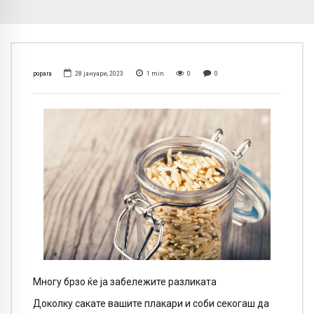
popara
28 јануари, 2023
1
min
0
0
Многу брзо ќе ја забележите разликата
Доколку сакате вашите плакари и соби секогаш да