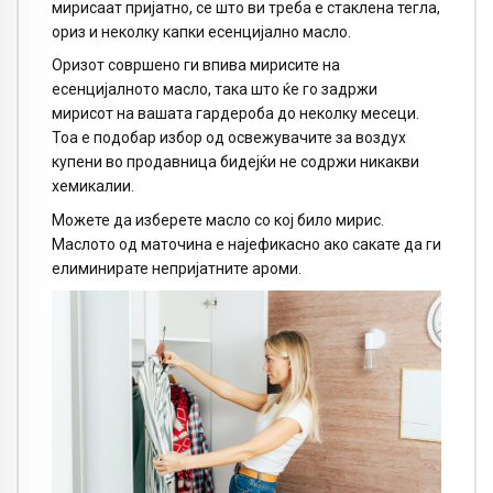
мирисаат пријатно, се што ви треба е стаклена тегла,
ориз и неколку капки есенцијално масло.
Оризот совршено ги впива мирисите на
есенцијалното масло, така што ќе го задржи
мирисот на вашата гардероба до неколку месеци.
Тоа е подобар избор од освежувачите за воздух
купени во продавница бидејќи не содржи никакви
хемикалии.
Можете да изберете масло со кој било мирис.
Маслото од маточина е најефикасно ако сакате да ги
елиминирате непријатните ароми.