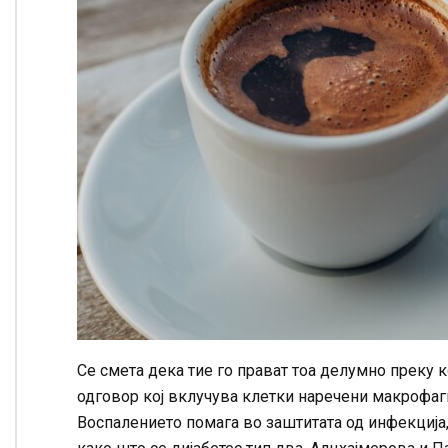
Се смета дека тие го прават тоа делумно преку
одговор кој вклучува клетки наречени макрофаг
Воспалението помага во заштитата од инфекција,