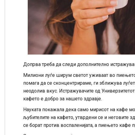
Допрва треба да следи дополнително истражув
Милиони луѓе ширум светот уживаат во пиењето к
помага да се сконцентрираме, ги зближува луѓет
неодолив вкус. Истражувачите од Универзитето
кафето е добро за нашето здравје.
Науката покажала дека само мирисот на кафе мож
љубителите на кафето, утврдени се и неговите 
се борат против воспаленијата, а пиењето кафе 