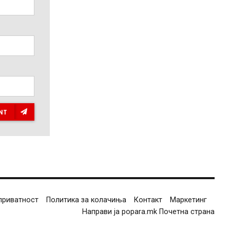
NT
приватност
Политика за колачиња
Контакт
Маркетинг
Направи ја popara.mk Почетна страна