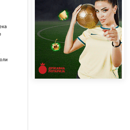
ека
е
,
ноли