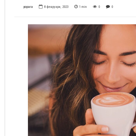
popara
8 февруари, 2023
1
min
0
0