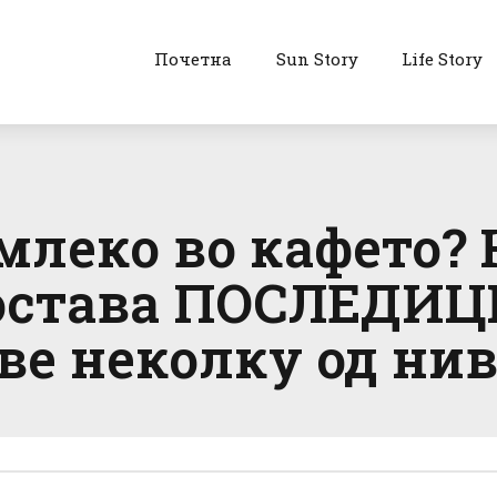
Почетна
Sun Story
Life Story
млеко во кафето?
 остава ПОСЛЕДИЦ
еве неколку од ни