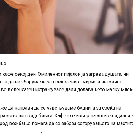
ање
афе секој ден. Омилениот пијалок ја загрева душата, ни
о, а да не зборуваме за прекрасниот мирис и неговиот
т во Копенхаген истражувале дали додавањето малку млек
е да направи да се чувствуваме будни, а за среќа на
здравствени придобивки. Кафето е извор на антиоксиданси 
пред вежбање помага да се забрза согорувањето на мастите