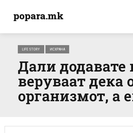
popara.mk
LIFE STORY
ИСХРАНА
Дали додавате 
веруваат дека
организмот, а 