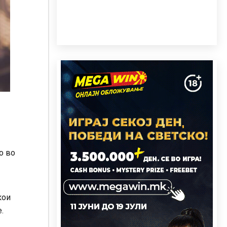
о во
кои
.