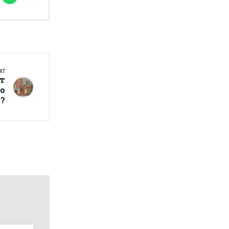
XT
ат
во
а?