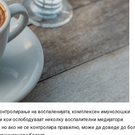
 контролирање на воспаленијата, комплексен имунолошки
и кои ослободуваат неколку воспалителни медијатори.
 но ако не се контролира правилно, може да доведе до бо