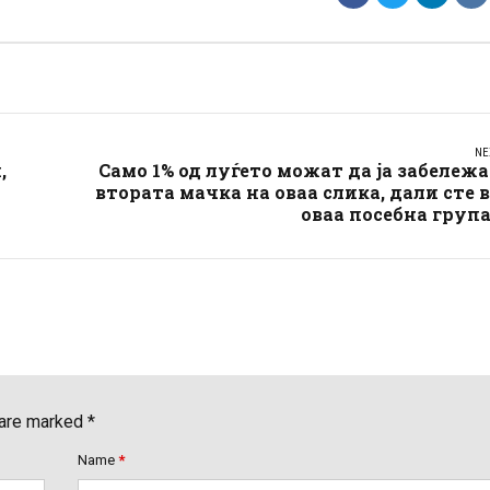
NE
,
Само 1% од луѓето можат да ја забележ
втората мачка на оваа слика, дали сте 
оваа посебна груп
 are marked *
Name
*