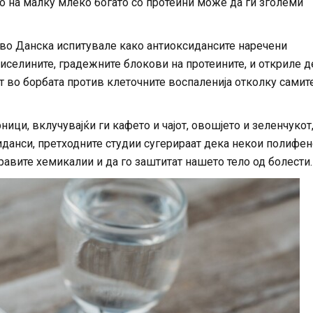
о на малку млеко богато со протеини може да ги зголеми
во Данска испитувале како антиоксидансите наречени
иселините, градежните блокови на протеините, и откриле д
во борбата против клеточните воспаленија отколку самит
ци, вклучувајќи ги кафето и чајот, овошјето и зеленчукот
иданси, претходните студии сугерираат дека некои полифе
дравите хемикалии и да го заштитат нашето тело од болести.