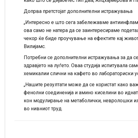
како што се дијабетес тип два, Алцхајмерова и 
Допрва претстојат дополнителни истражувања
„Интересно е што сега забележавме антиинфлама
ова само не натера да се заинтересираме подета
чекор ќе биде проучување на ефектите кај животн
Вилијамс.
Потребни се дополнителни истражувања за да се 
здравјето на луѓето. Оваа студија испитувала с
хемикалии слични на кафето во лабораториски у
„Нашите резултати може да се користат како ва
фенолни соединенија и амино киселини во идна
кон модулирање на метаболички, невролошки или
во нивниот труд.