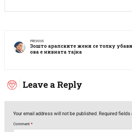
PREVIOUS
Зошто арапските жени се толку убави
ова е нивната тајна
Leave a Reply
Your email address will not be published. Required fields
Comment
*