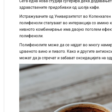
Сега една нова студија сугерира дека додавањет
здравствените придобивки од шолја кафе.
Истражувачите од Универзитетот во Копенхаген 
полифеноли стапуваат во интеракција со амино к
нивното комбинирање има двојно поголем ефект 
полифеноли.
Полифенолите може да се најдат во многу намирни
црвеното вино и пивото. Како и другите антиокс
можат да ја спречат и забават оксидацијата на з