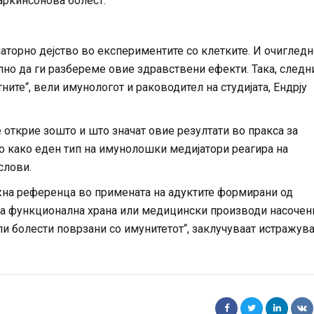
Паркинсонова болест.
торно дејство во експериментите со клетките. И очигледн
лно да ги разбереме овие здравствени ефекти. Така, следн
ите“, вели имунологот и раководител на студијата, Ендрју
открие зошто и што значат овие резултати во пракса за
амо како еден тип на имунолошки медијатори реагира на
слови.
жна референца во примената на адуктите формирани од
та функционална храна или медицински производи насочен
 болести поврзани со имунитетот“, заклучуваат истражув