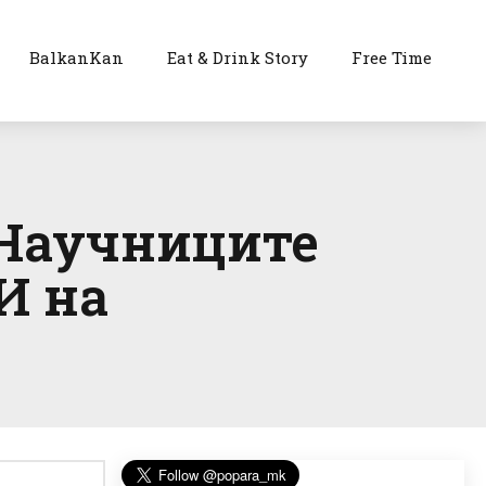
BalkanKan
Eat & Drink Story
Free Time
 Научниците
И на
в