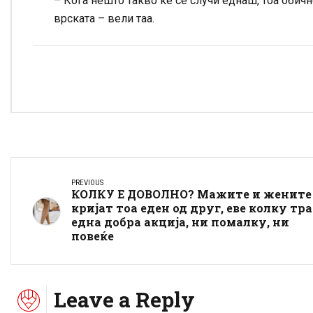
– Кога нешто такво ќе се случи еднаш, тоа обично
врската – вели таа.
PREVIOUS
КОЛКУ Е ДОВОЛНО? Мажите и жените
кријат тоа еден од друг, еве колку тра
една добра акција, ни помалку, ни
повеќе
Leave a Reply