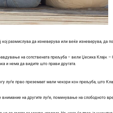
ој кој размислува да изневерува или веќе изневерува, да п
авдување на сопствената прељуба – вели Џесика Клајн. –
ака и нема да видите што прави другата.
ногу луѓе прво преземаат мали чекори кон прељуба, што Кла
е внимание на другите луѓе, поминување на слободното вр