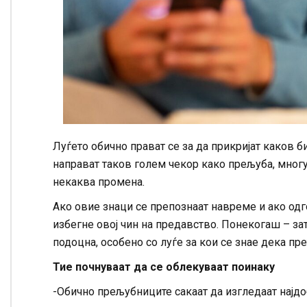
Луѓето обично прават се за да прикријат каков б
направат таков голем чекор како прељуба, многу
некаква промена.
Ако овие знаци се препознаат навреме и ако од
избегне овој чин на предавство. Понекогаш – за
подоцна, особено со луѓе за кои се знае дека п
Тие почнуваат да се облекуваат поинаку
-Обично прељубниците сакаат да изгледаат најдо