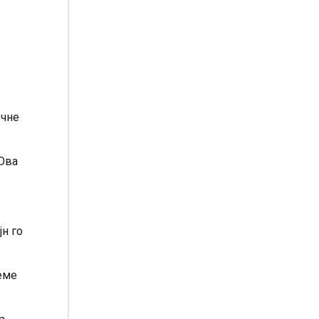
очне
 Ова
јн го
еме