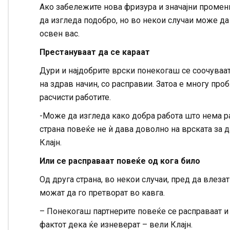
Ако забележите нова фризура и значајни промени
да изгледа подобро, но во некои случаи може да
освен вас.
Престануваат да се караат
Дури и најдобрите врски понекогаш се соочуваат
на здрав начин, со расправии. Затоа е многу про
расчисти работите.
-Може да изгледа како добра работа што нема ра
страна повеќе не ѝ дава доволно на врската за 
Клајн.
Или се расправаат повеќе од кога било
Од друга страна, во некои случаи, пред да влез
можат да го претворат во кавга.
– Понекогаш партнерите повеќе се расправаат и 
фактот дека ќе изневерат – вели Клајн.