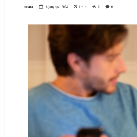
popara
16 јануари, 2023
1
min
0
0