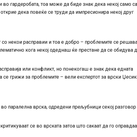
 во гардеробата, тоа може да биде знак дека некој само с
 открие дека повеќе се труди да импресионира некој друг
 со некои расправии и тоа е добро – проблемите се решав
блематично кога некој одеднаш ќе престане да се обидува д
справија или конфликт, но понекогаш е знак дека едната
да се грижи за проблемите – вели експертот за врски Џесик
ат во паралелна врска, одредени прељубници секој разговор
критикуваат се во врската затоа што сакаат да го оправдаа