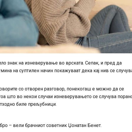
ило знак на изневерување во врската. Сепак, и пред да
мина на суптилен начин покажуваат дека кај нив се случув
говорите со отворен разговор, понекогаш е можно да се
тоа што во некои случаи изневерувањето се случува поран
ретходно биле прељубници.
бро – вели брачниот советник Џонатан Бенет.