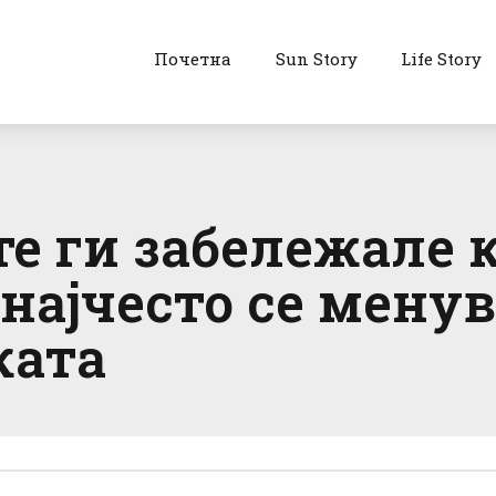
Почетна
Sun Story
Life Story
е ги забележале к
 најчесто се мену
ката