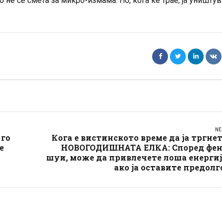
 не се смета за микро-измама. Но, кога ќе трае, ја уништув
NE
 го
Кога е вистинското време да ја тргне
е
НОВОГОДИШНАТА ЕЛКА: Според фен
шуи, може да привлечете лоша енерги
ако ја оставите предолг