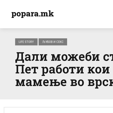
popara.mk
LIFE STORY
ЉУБОВ И СЕКС
Дали можеби ст
Пет работи кои
мамење во врс