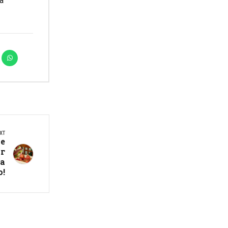
а
XT
те
г
ја
о!