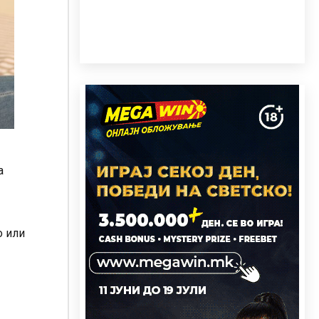
а
о или