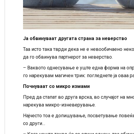
Ја обвинуваат другата страна за неверство
Таа исто така тврди дека не е невообичаено нек
да го обвинува партнерот за неверство.
– Ваквото однесување е уште една форма на опр
го нарекувам магичен трик: погледнете ја оваа р
Почнуваат со микро измами
Пред да стапат во друга врска, во случајот на м
нарекува микро-изневерување.
Најчесто тоа е допишување, посветување повеќ
со други…