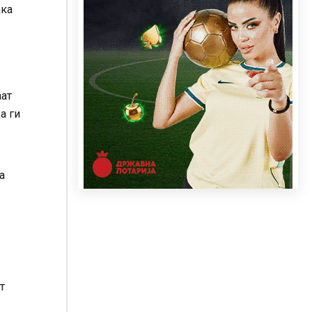
ака
аат
а ги
а
т