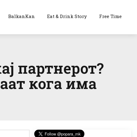
BalkanKan
Eat & Drink Story
Free Time
ај партнерот?
ваат кога има