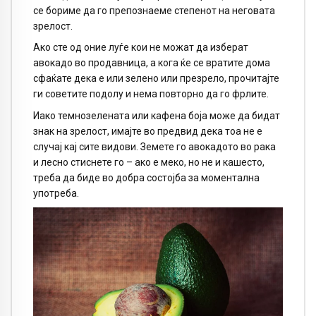
се бориме да го препознаеме степенот на неговата
зрелост.
Ако сте од оние луѓе кои не можат да изберат
авокадо во продавница, а кога ќе се вратите дома
сфаќате дека е или зелено или презрело, прочитајте
ги советите подолу и нема повторно да го фрлите.
Иако темнозелената или кафена боја може да бидат
знак на зрелост, имајте во предвид дека тоа не е
случај кај сите видови. Земете го авокадото во рака
и лесно стиснете го – ако е меко, но не и кашесто,
треба да биде во добра состојба за моментална
употреба.