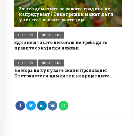
Зошто доматите во вашата градина не
напредуваат? Овие грешки можат да ги
уништат вашите растенија
LIFE STORY
TIPS & TRICKS
Едно нешто што никогаш не треба да го
правите со кујнски ножеви
LIFE STORY
TIPS & TRICKS
Не мора да купувате скапи производи:
Отстранете ги дамките и непријатните
мириси од вашиот душек со овој едноставен
трик