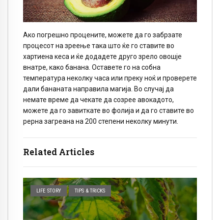
Ако погрешно процените, можете да го забрзате
процесот на зреење така што ќе го ставите во
хартиена кеса и ќе додадете друго зрело овошје
внатре, како банана. Оставете го на собна
температура неколку часа или преку ноќ и проверете
дали бананата направила магија. Во случај да
немате време да чекате да созрее авокадото,
можете да го завиткате во фолија и да го ставите во
рерна загреана на 200 степени неколку минути.
Related Articles
LIFE STORY
TIPS & TRICKS