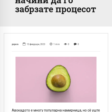
забрзате процесот
popara
13 февруари, 2023
1
min
0
0
Авокадото е многу популарна намирница, но сè уште