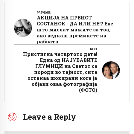
PREVIOUS
АКЦИЈА НА ПРВИОТ
СОСТАНОК - ДА ИЛИ НЕ!? Еве
што мислат мажите за тоа,
ако веднаш преминете на
рабоата
NEXT
Пристигна четвртото дете!
Една од НАЈУБАВИТЕ
ГЛУМИЦИ на Светот се
породи во тајност, сите
останаа шокирани кога ја
објави оваа фотографија
(ФОТО)
Leave a Reply