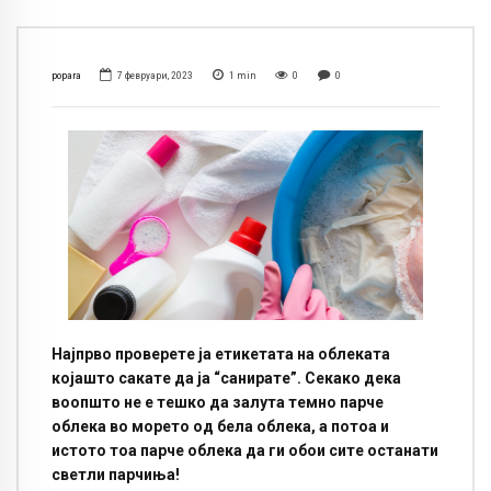
popara
7 февруари, 2023
1
min
0
0
Најпрво проверете ја етикетата на облеката
којашто сакате да ја “санирате”. Секако дека
воопшто не е тешко да залута темно парче
облека во морето од бела облека, а потоа и
истото тоа парче облека да ги обои сите останати
светли парчиња!