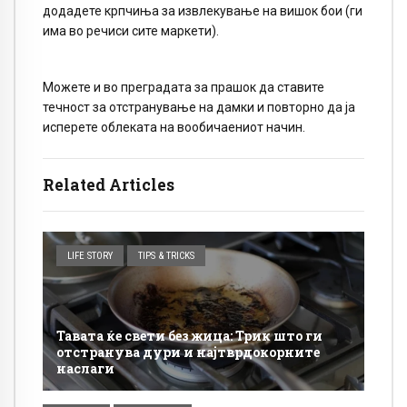
додадете крпчиња за извлекување на вишок бои (ги
има во речиси сите маркети).
Можете и во преградата за прашок да ставите
течност за отстранување на дамки и повторно да ја
исперете облеката на вообичаениот начин.
Related Articles
LIFE STORY
TIPS & TRICKS
Тавата ќе свети без жица: Трик што ги
отстранува дури и најтврдокорните
наслаги