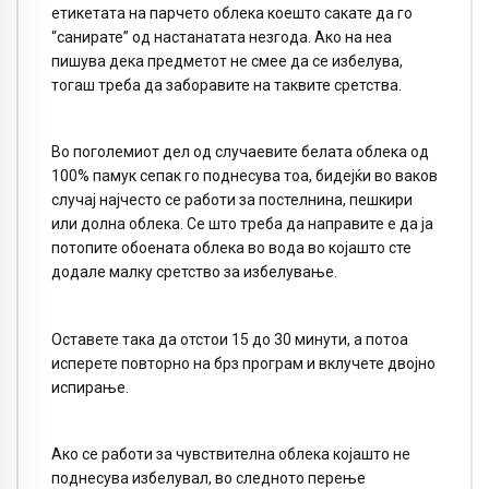
етикетата на парчето облека коешто сакате да го
“санирате” од настанатата незгода. Ако на неа
пишува дека предметот не смее да се избелува,
тогаш треба да заборавите на таквите сретства.
Во поголемиот дел од случаевите белата облека од
100% памук сепак го поднесува тоа, бидејќи во ваков
случај најчесто се работи за постелнина, пешкири
или долна облека. Се што треба да направите е да ја
потопите обоената облека во вода во којашто сте
додале малку сретство за избелување.
Оставете така да отстои 15 до 30 минути, а потоа
исперете повторно на брз програм и вклучете двојно
испирање.
Ако се работи за чувствителна облека којашто не
поднесува избелувал, во следното перење