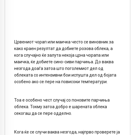
Црвениот чорап или маичка често се виновник за
како краен резултат да добиете розова облека, а
кога случајно ќе залута некоја црна чорапа или
маичка, ќе добиете сино-сиви парчиња. До ваква
незгода доаѓа затоа што поголемиот дел од
облеката со интензивни бои испушта дел од бојата
особено ако се пере на повисоки температури.
Тоа е особено чест случај со поновите парчиња
облека. Токму затоа добро е шарената облека
секогаш да се пере одделно.
Кога ќе се случи ваква незгода, најпрво проверете ја