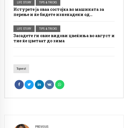
LIFE STORY
TIPS & TRICKS
Истурете ја оваа состојка во машината за
перење и ќе бидете изненадени од
резултатот: Дамките се отстрануваат
полесно, а облеката изгледа посвежа
LIFE STORY
TIPS & TRICKS
Засадете ги овие видови цвеќиња во август и
тие ќе цветаат до зима
Topvest
PREVIOUS