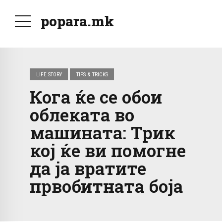
popara.mk
LIFE STORY
TIPS & TRICKS
Кога ќе се обои
облеката во
машината: Трик
кој ќе ви помогне
да ја вратите
првобитната боја