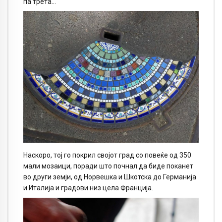
па трета…
Наскоро, тој го покрил својот град со повеќе од 350
мали мозаици, поради што почнал да биде поканет
во други земји, од Норвешка и Шкотска до Германија
и Италија и градови низ цела Франција.