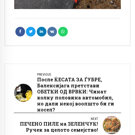
PREVIOUS
После ЌЕСАТА ЗА ЃУБРЕ,
Баленсијага претстави
ОБЕТКИ ОД ВРВКИ: Чинат
колку половина автомобил,
но дали некој воопшто би ги
носел?
NEXT
ПЕЧЕНО ПИЛЕ на ЗЕЛЕНЧУК!
Ручек за целото семејство!