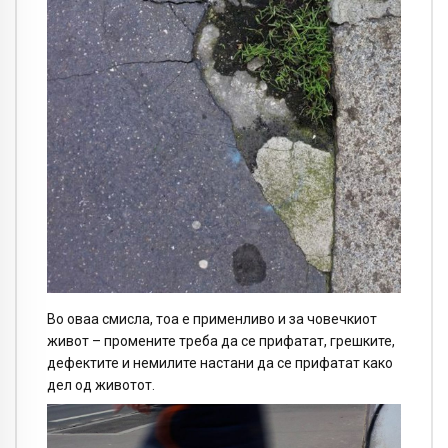
Во оваа смисла, тоа е применливо и за човечкиот
живот – промените треба да се прифатат, грешките,
дефектите и немилите настани да се прифатат како
дел од животот.