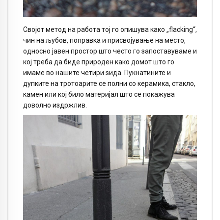
Својот метод на работа тој го опишува како „flacking“,
чин на љубов, поправка и присвојување на место,
односно јавен простор што често го запоставуваме и
кој треба да биде природен како домот што го
имаме во нашите четири ѕида. Пукнатините и
дупките на тротоарите се полни со керамика, стакло,
камен или кој било материјал што се покажува
доволно издржлив.