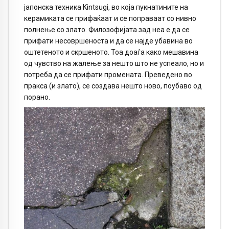
јапонска техника Kintsugi, во која пукнатините на
керамиката се прифаќаат и се поправаат со нивно
полнење со злато. Филозофијата зад неа е да се
прифати несовршеноста и да се најде убавина во
оштетеното и скршеното. Тоа доаѓа како мешавина
од чувство на жалење за нешто што не успеало, но и
потреба да се прифати промената. Преведено во
пракса (и злато), се создава нешто ново, поубаво од
порано.