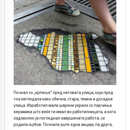
Почнал со „крпење“ пред неговата улица, која пред
тоа изгледала како обична, стара, темна и досадна
улица. Изработил мали шарени украси со парчиња
керамика што веќе ги имал во работилницата, а кога
задоволно ја погледнал завршената работа, се
родила љубов. Почнала уште една акција, па друга,