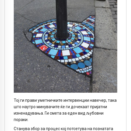
Тој ги прави уметничките интервенции навечер, така
што наутро минувачите ќе ги дочекаат пријатни
изненадувања. Ги смета за еден вид љубовни
пораки.
Станува збор за процес кој потсетува на познатата