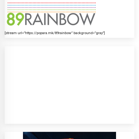
[stream url=”https://popara.mk/89rainbow” background=”gray”]