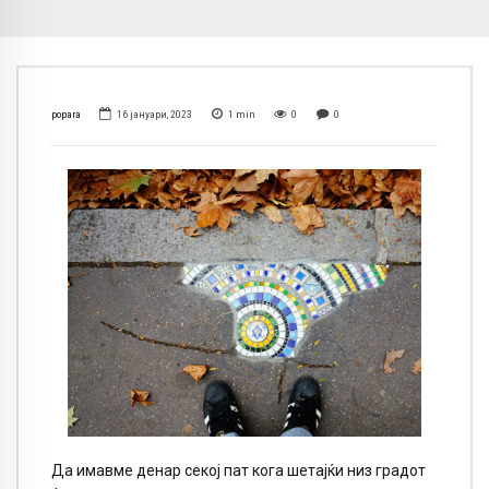
popara
16 јануари, 2023
1
min
0
0
Да имавме денар секој пат кога шетајќи низ градот