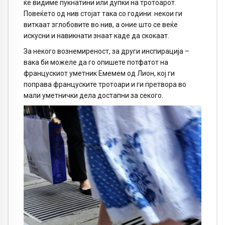
ќе видиме пукнатини или дупки на тротоарот.
Повеќето од нив стојат така со години: некои ги
виткаат зглобовите во нив, а оние што се веќе
искусни и навикнати знаат каде да скокаат.
За некого вознемиреност, за други инспирација –
вака би можеле да го опишете потфатот на
францускиот уметник Емемем од Лион, кој ги
поправа француските тротоари и ги претвора во
мали уметнички дела достапни за секого.