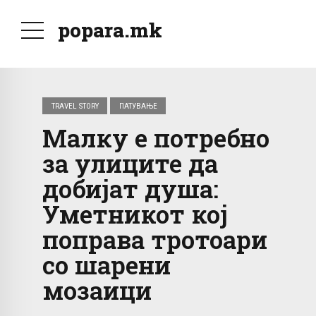
popara.mk
TRAVEL STORY
ПАТУВАЊЕ
Малку е потребно
за улиците да
добијат душа:
Уметникот кој
поправа тротоари
со шарени
мозаици