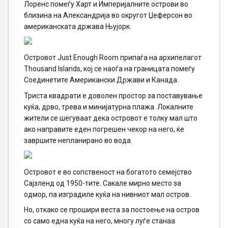
Лоренс помеѓу Харт и Империјалните острови во
близина на Александрија во округот Џеферсон во
американската држава Њујорк.
Островот Just Enough Room припаѓа на архипелагот
Thousand Islands, кој се наоѓа на границата помеѓу
Соединетите Американски Држави и Канада.
Триста квадрати е доволен простор за поставување
куќа, дрво, трева и минијатурна плажа. Локалните
жители се шегуваат дека островот е толку мал што
ако направите еден погрешен чекор на него, ќе
завршите непланирано во вода.
Островот е во сопственост на богатото семејство
Сајзленд од 1950-тите. Сакале мирно место за
одмор, па изградиле куќа на нивниот мал остров.
Но, откако се прошири веста за постоење на остров
со само една куќа на него, многу луѓе станаа