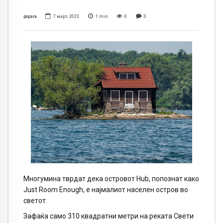
popara
7 март, 2023
1
min
0
0
Многумина тврдат дека островот Hub, попознат како
Just Room Enough, е најмалиот населен остров во
светот.
Зафаќа само 310 квадратни метри на реката Свети