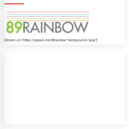
[stream url=”https://popara.mk/89rainbow” background=”gray”]