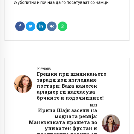
љубопитни и почнаа да го посетуваат со чамци.
PREVIOUS
Грешки при шминкањето
заради кои изгледаме
постари: Вака нанесен
ајлајнер ги нагласува
брчките и подочниците!
NEXT
Ирина Шајк засени на
модната ревија:
Манекенката прошета во
уникатен фустан и