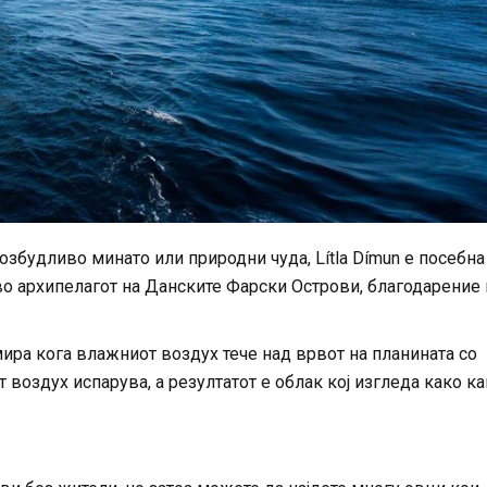
озбудливо минато или природни чуда, Lítla Dímun е посебна
 во архипелагот на Данските Фарски Острови, благодарение 
ира кога влажниот воздух тече над врвот на планината со
оздух испарува, а резултатот е облак кој изгледа како ка