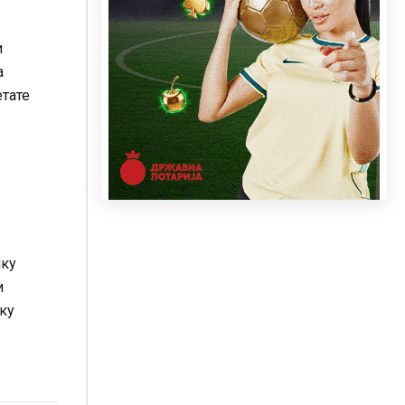
и
a
етате
лку
и
лку