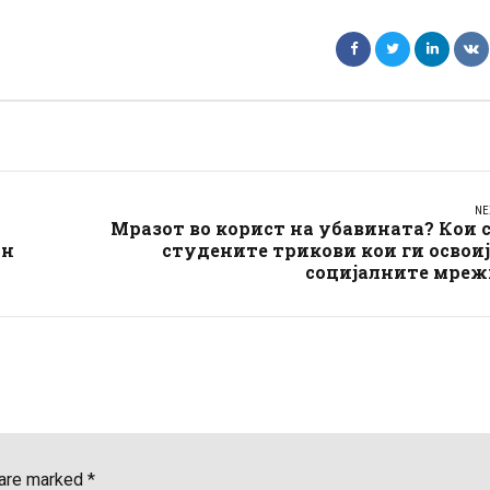
NE
Мразот во корист на убавината? Кои 
ин
студените трикови кои ги освои
социјалните мреж
 are marked *