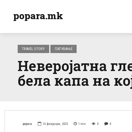
popara.mk
TRAVEL STORY
ПАТУВАЊЕ
Неверојатна гл
бела капа на ко
popara
16 февруари, 2023
1
min
0
0