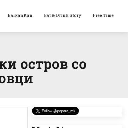
BalkanKan
Eat & Drink Story
Free Time
ки остров со
 овци