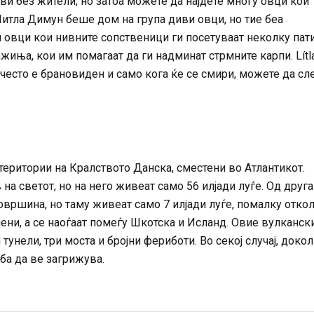
ови без жители, но затоа можете да најдете многу овци кои
 Литла Димун беше дом на група диви овци, но тие беа
и овци кои нивните сопственици ги посетуваат неколку пат
ажиња, кои им помагаат да ги надминат стрмните карпи. Lítl
 често е брановиден и само кога ќе се смири, можете да сл
еритории на Кралството Данска, сместени во Атлантикот.
на светот, но на него живеат само 56 илјади луѓе. Од друга
овршина, но таму живеат само 7 илјади луѓе, помалку отко
лени, а се наоѓаат помеѓу Шкотска и Исланд. Овие вулканск
унели, три моста и бројни фериботи. Во секој случај, доко
еба да ве загрижува.