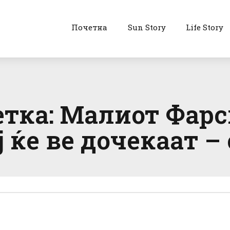
Почетна
Sun Story
Life Story
етка: Малиот Фарс
ј ќе ве дочекаат –