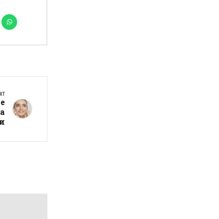
XT
се
ја
и