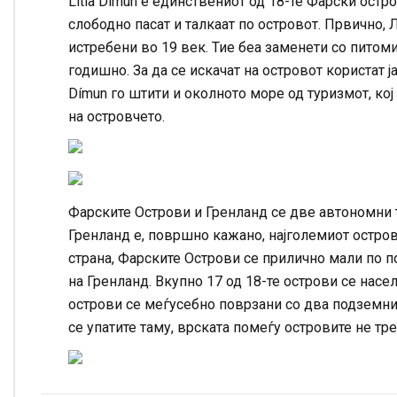
Lítla Dímun е единствениот од 18-те Фарски остр
слободно пасат и талкаат по островот. Првично,
истребени во 19 век. Тие беа заменети со питом
годишно. За да се искачат на островот користат ј
Dímun го штити и околното море од туризмот, кој
на островчето.
Фарските Острови и Гренланд се две автономни т
Гренланд е, површно кажано, најголемиот остров 
страна, Фарските Острови се прилично мали по п
на Гренланд. Вкупно 17 од 18-те острови се насе
острови се меѓусебно поврзани со два подземни т
се упатите таму, врската помеѓу островите не тр