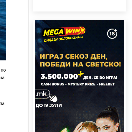
 по
на
па