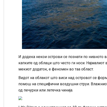
И додека некои острови се познати по нивното в
капките од облаци што често ги носи. Најмалиот
мекиот додаток, е феномен во таа област.
Видот на облакот што виси над островот се форм
помош на специфични воздушни струи. Влажниот в
од печурки или летечка чинија.