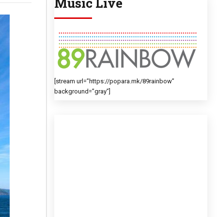
Music Live
[stream url=”https://popara.mk/89rainbow”
background=”gray”]