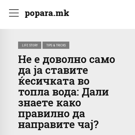
popara.mk
LIFE STORY
TIPS & TRICKS
Не е доволно само
да ја ставите
ќесичката во
топла вода: Дали
знаете како
правилно да
направите чај?