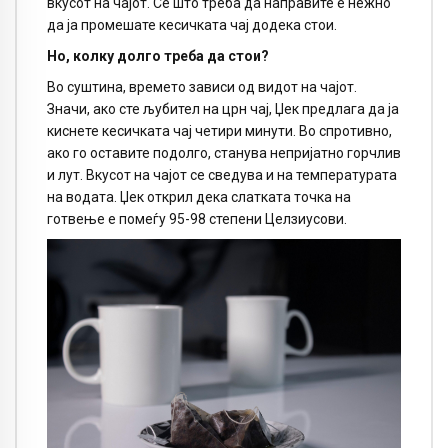
вкусот на чајот. Се што треба да направите е нежно
да ја промешате кесичката чај додека стои.
Но, колку долго треба да стои?
Во суштина, времето зависи од видот на чајот.
Значи, ако сте љубител на црн чај, Џек предлага да ја
киснете кесичката чај четири минути. Во спротивно,
ако го оставите подолго, станува непријатно горчлив
и лут. Вкусот на чајот се сведува и на температурата
на водата. Џек открил дека слатката точка на
готвење е помеѓу 95-98 степени Целзиусови.