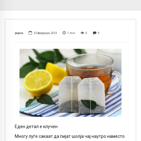
popara
23 февруари, 2023
1
min
0
0
Еден детал е клучен
Многу луѓе сакаат да пијат шолја чај наутро наместо