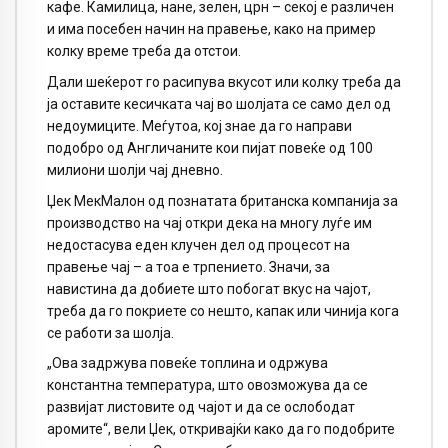
кафе. Камилица, нане, зелен, црн – секој е различен
и има посебен начин на правење, како на пример
колку време треба да отстои.
Дали шеќерот го расипува вкусот или колку треба да
ја оставите кесичката чај во шолјата се само дел од
недоумиците. Меѓутоа, кој знае да го направи
подобро од Англичаните кои пијат повеќе од 100
милиони шолји чај дневно.
Џек МекМалон од познатата британска компанија за
производство на чај откри дека на многу луѓе им
недостасува еден клучен дел од процесот на
правење чај – а тоа е трпението. Значи, за
навистина да добиете што побогат вкус на чајот,
треба да го покриете со нешто, капак или чинија кога
се работи за шолја.
„Ова задржува повеќе топлина и одржува
константна температура, што овозможува да се
развијат листовите од чајот и да се ослободат
аромите“, вели Џек, откривајќи како да го подобрите