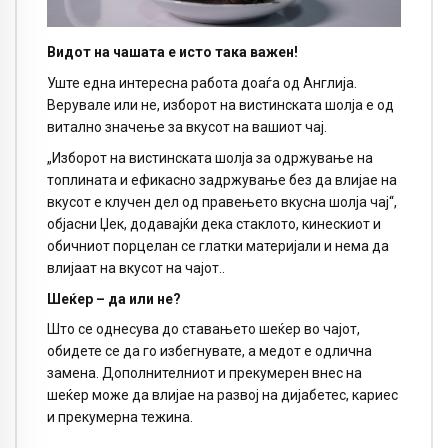
Видот на чашата е исто така важен!
Уште една интересна работа доаѓа од Англија.
Верувале или не, изборот на вистинската шолја е од
витално значење за вкусот на вашиот чај.
„Изборот на вистинската шолја за одржување на
топлината и ефикасно задржување без да влијае на
вкусот е клучен дел од правењето вкусна шолја чај“,
објасни Џек, додавајќи дека стаклото, кинескиот и
обичниот порцелан се глатки материјали и нема да
влијаат на вкусот на чајот..
Шеќер – да или не?
Што се однесува до ставањето шеќер во чајот,
обидете се да го избегнувате, а медот е одлична
замена. Дополнителниот и прекумерен внес на
шеќер може да влијае на развој на дијабетес, кариес
и прекумерна тежина.