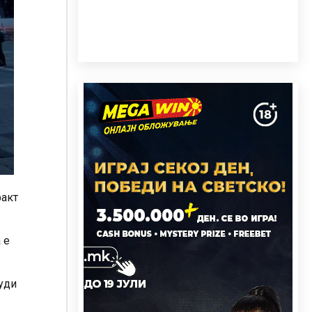
факт
 е
нуди