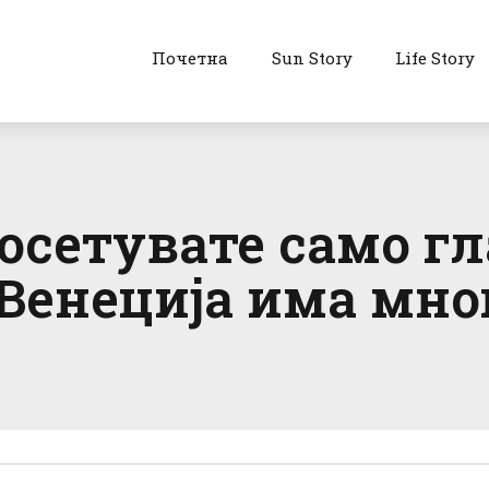
Почетна
Sun Story
Life Story
посетувате само г
Венеција има мно