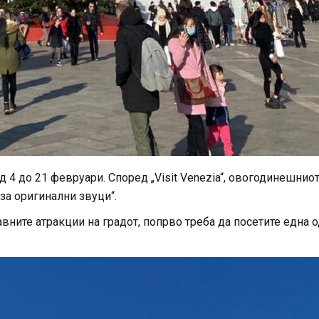
 4 до 21 февруари. Според „Visit Venezia“, овогодинешнио
за оригинални звуци“.
авните атракции на градот, попрво треба да посетите една 