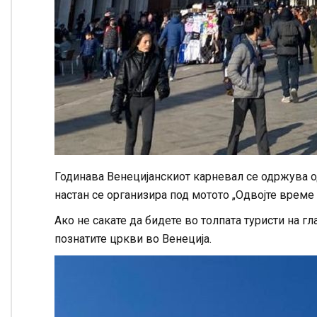
Годинава Венецијанскиот карневал се одржува од
настан се организира под мотото „Одвојте време 
Ако не сакате да бидете во толпата туристи на гл
познатите цркви во Венеција.