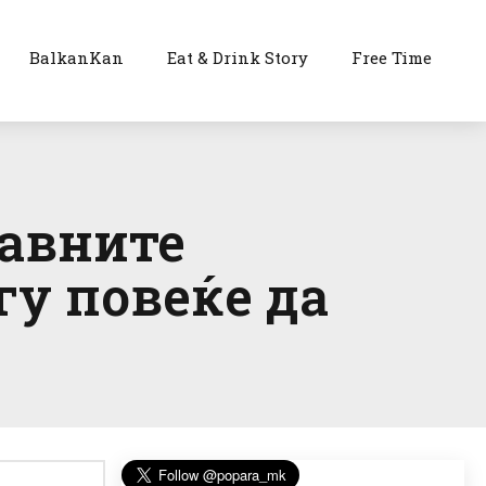
BalkanKan
Eat & Drink Story
Free Time
лавните
гу повеќе да