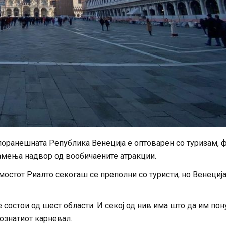
поранешната Република Венеција е оптоварен со туризам, 
амења надвор од вообичаените атракции.
мостот Риалто секогаш се преполни со туристи, но Венеција
 состои од шест области. И секој од нив има што да им по
познатиот карневал.