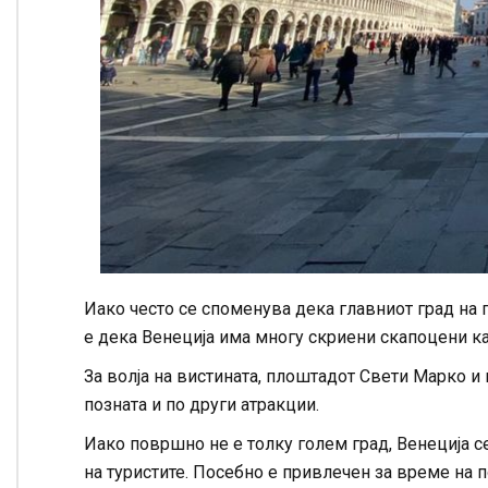
Иако често се споменува дека главниот град на 
е дека Венеција има многу скриени скапоцени к
За волја на вистината, плоштадот Свети Марко и 
позната и по други атракции.
Иако површно не е толку голем град, Венеција се
на туристите. Посебно е привлечен за време на 