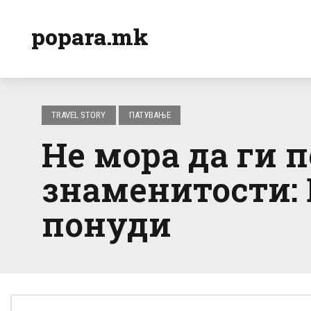
popara.mk
TRAVEL STORY
ПАТУВАЊЕ
Не мора да ги 
знаменитости: 
понуди