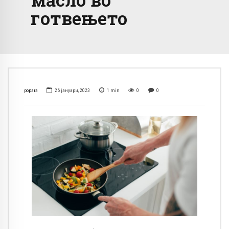
готвењето
popara
26 јануари, 2023
1
min
0
0