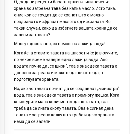
Одредени рецепти бараат пржење или печење
храна во загреана тава без капка масло. Исто така,
оние кои се трудат да се хранат што е можно
поздраво го исфрлаат маслото од исхраната. Во
такви случаи, како да избегнете вашата храна да се
залепи за тавата?
Многу едноставно, со помош на лажица вода!
Кога ќе ја ставите тавата на шпорет и ќе ја вклучите,
по некое време налејте една лажица вода. Ако
водата почне да „се шири“, тоа е знак дека тавата е
доволно загреана и можете да почнете да ја
подготвувате храната.
Но, ако во тавата почнат да се создаваат „монистри“
вода, тоа е знак дека тавата е премногу жешка. Кога
ќе истурите мала количина вода во тавата, таа
треба да се лизга околу тавата. Ова е сигнал дека
тавата е загреана колку што треба и дека храната
нема да се залепи.