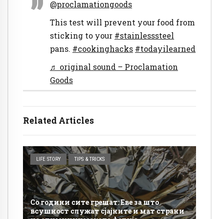
@proclamationgoods
This test will prevent your food from
sticking to your
#stainlesssteel
pans.
#cookinghacks
#todayilearned
♬ original sound – Proclamation
Goods
Related Articles
LIFE STORY
TIPS & TRICKS
Со години сите грешат: Еве за што
всушност служат сјајните и мат страни