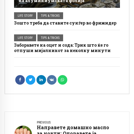
на алуминиумската фолија
LIFE STORY
TIPS & TRICKS
Зошто треба да ставите сунѓер во фрижидер
LIFE STORY
TIPS & TRICKS
Заборавете на оцет и сода: Трик што ќе го
отпуши мијалникот за неколку минути
PREVIOUS
Направете домашно масло
за нокти: Опоравете ја