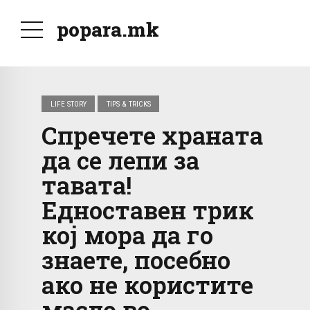
popara.mk
LIFE STORY
TIPS & TRICKS
Спречете храната
да се лепи за
тавата!
Едноставен трик
кој мора да го
знаете, посебно
ако не користите
масло во