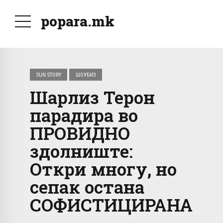
popara.mk
SUN STORY
ШОУБИЗ
Шарлиз Терон
парадира во
ПРОВИДНО
здолниште:
Откри многу, но
сепак остана
СОФИСТИЦИРАНА