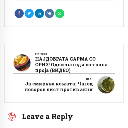
PREVIOUS
НАЈДОБРАТА САРМА СО
ОРИЗ! Одлично оди со топла
проја (ВИДЕО)
NEXT
Ја смирува кожата: Чај од
ловоров лист против акни
Leave a Reply