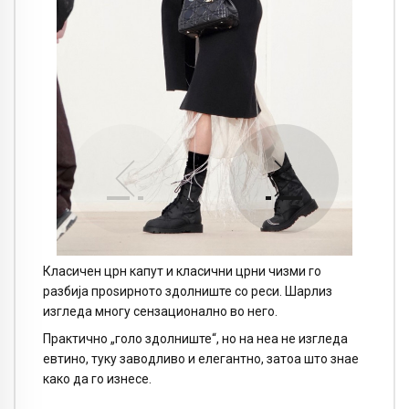
Класичен црн капут и класични црни чизми го
разбија проѕирното здолниште со реси. Шарлиз
изгледа многу сензационално во него.
Практично „голо здолниште“, но на неа не изгледа
евтино, туку заводливо и елегантно, затоа што знае
како да го изнесе.