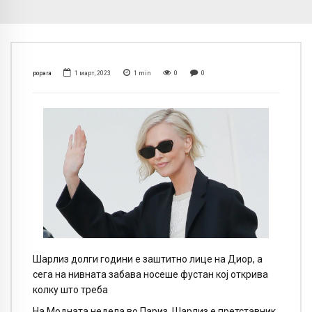
popara
1 март, 2023
1
min
0
0
Шарлиз долги години е заштитно лице на Диор, а
сега на нивната забава носеше фустан кој открива
колку што треба
На Модната недела во Париз, Шарлиз е претставник