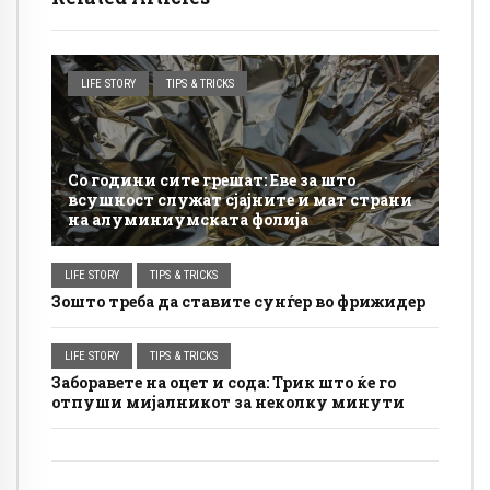
LIFE STORY
TIPS & TRICKS
Со години сите грешат: Еве за што
всушност служат сјајните и мат страни
на алуминиумската фолија
LIFE STORY
TIPS & TRICKS
Зошто треба да ставите сунѓер во фрижидер
LIFE STORY
TIPS & TRICKS
Заборавете на оцет и сода: Трик што ќе го
отпуши мијалникот за неколку минути