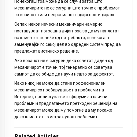
Понекогаш тоа може да се случи затоа што
механичарите не се сигурни што точно е проблемот
со возилото или неправилно го дијагностицирале.
Сепак, некои нечесни механичари намерно
поставуваат погрешна дијагноза за да му наплатат
на клиентот повеќе од потребното, понекогаш
заменувајќи го секој дел во одреден систем пред да
предложат вистинско решение.
Ако возачот не е сигурен дека советот даден од
механичарот е точен, тој генерално се советува
самиот да се обиде да научи нешто за дефектот.
Иако никој не може да стане професионален
механичар со пребарување на проблеми на
Интернет, прелистувањето форуми за слични
проблеми и предлагањето претходни решенија на
механичарот може да му помогне да му покаже
дека клиентот го истражувал проблемот.
Related Articles