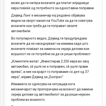
може да ги натера возачите да платат илјадници
евра повеќе од потребното за едноставни поправки.
Дејвид Лонг е механичар кој редовно објавува
видеа на својот канал на YouTube за да ги советува
возачите кои треба да ги поправат своите
автомобили.
Во популарното видео, Дејвид ги предупредува
возачите да не наседнуваат на измама каде што
возачите плаќаат за замена на серија делови кои
всушност не се потребни за да се реши проблемот.
„Клиентите велат: „Инвестирав 2.250 евра во овој
автомобил, сè уште не е поправен, сè уште прави
врева“, а ние на крајот го поправаме со дел од 37
евра“, изјави Дејвид за „Експрес“.
Измамата се однесува на ситуација кога
механичарот му препорачува на возачот да замени
серија делови од автомобилот за да реши нејасен
проблем во возилото.