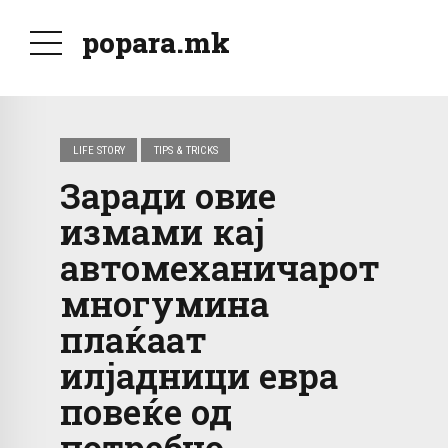
popara.mk
LIFE STORY
TIPS & TRICKS
Заради овие
измами кај
автомеханичарот
многумина
плаќаат
илјадници евра
повеќе од
потребно