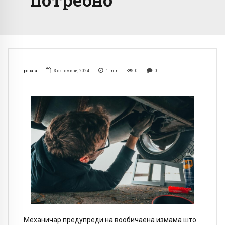
popara
3 октомври, 2024
1
min
0
0
Механичар предупреди на вообичаена измама што