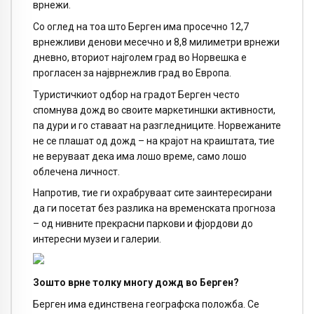
врнежи.
Со оглед на тоа што Берген има просечно 12,7
врнежливи денови месечно и 8,8 милиметри врнежи
дневно, вториот најголем град во Норвешка е
прогласен за најврнежлив град во Европа.
Туристичкиот одбор на градот Берген често
спомнува дожд во своите маркетиншки активности,
па дури и го ставаат на разгледниците. Норвежаните
не се плашат од дожд – на крајот на краиштата, тие
не веруваат дека има лошо време, само лошо
облечена личност.
Напротив, тие ги охрабруваат сите заинтересирани
да ги посетат без разлика на временската прогноза
– од нивните прекрасни паркови и фјордови до
интересни музеи и галерии.
Зошто врне толку многу дожд во Берген?
Берген има единствена географска положба. Се