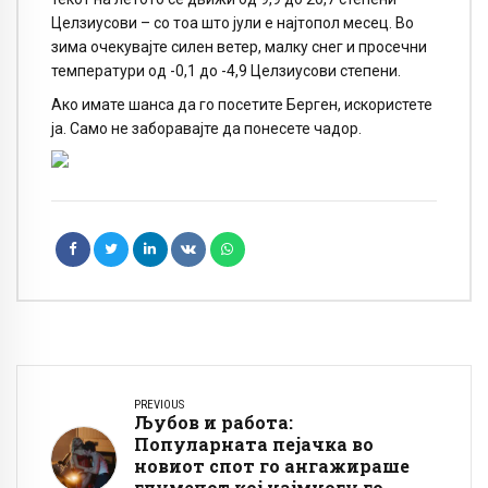
Целзиусови – со тоа што јули е најтопол месец. Во
зима очекувајте силен ветер, малку снег и просечни
температури од -0,1 до -4,9 Целзиусови степени.
Ако имате шанса да го посетите Берген, искористете
ја. Само не заборавајте да понесете чадор.
PREVIOUS
Љубов и работа:
Популарната пејачка во
новиот спот го ангажираше
глумецот кој најмногу го