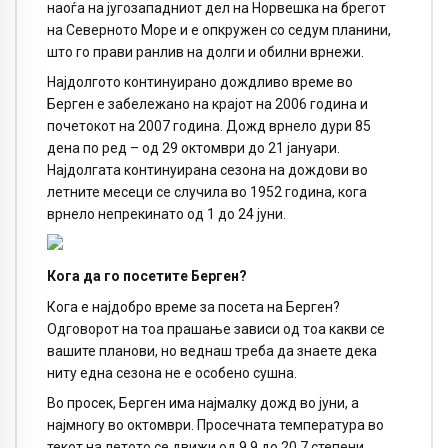
наоѓа на југозападниот дел на Норвешка на брегот
на Северното Море и е опкружен со седум планини,
што го прави ранлив на долги и обилни врнежи.
Најдолгото континуирано дождливо време во
Берген е забележано на крајот на 2006 година и
почетокот на 2007 година. Дожд врнело дури 85
дена по ред – од 29 октомври до 21 јануари.
Најдолгата континуирана сезона на дождови во
летните месеци се случила во 1952 година, кога
врнело непрекинато од 1 до 24 јуни.
Кога да го посетите Берген?
Кога е најдобро време за посета на Берген?
Одговорот на тоа прашање зависи од тоа какви се
вашите планови, но веднаш треба да знаете дека
ниту една сезона не е особено сушна.
Во просек, Берген има најмалку дожд во јуни, а
најмногу во октомври. Просечната температура во
текот на летото се движи од 9,9 до 20,7 степени