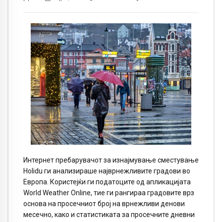
Интернет пребарувачот за изнајмување сместување
Holidu ги анализираше најврнежливите градови во
Европа. Користејќи ги податоците од апликацијата
World Weather Online, тие ги рангираа градовите врз
основа на просечниот број на врнежливи денови
месечно, како и статистиката за просечните дневни