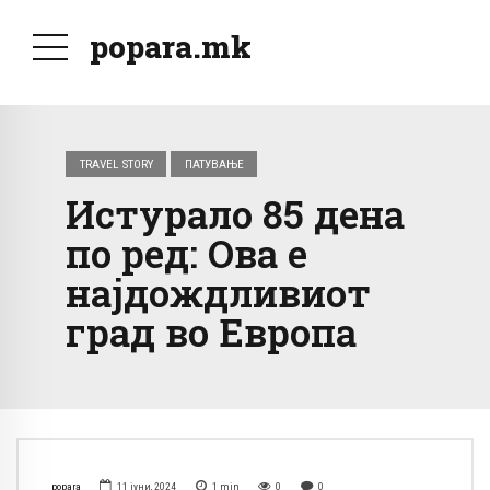
popara.mk
TRAVEL STORY
ПАТУВАЊЕ
Истурало 85 дена
по ред: Ова е
најдождливиот
град во Европа
popara
11 јуни, 2024
1
min
0
0