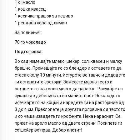
1 dl масло
1 коцка квасец
1 кесичка прашок за пециво
1 рендана кора од лимон
За полнење:
70 гр чоколадо
Подготовка:
Во сад измешајте млеко, шеќер, сол, квасец и малку
брашно. Промешајте го со блендер и оставете го да
стаса околу 10 минути. Истурете во тавче и додадете
ги останатите состојки. Замесете мазно тесто и
оставете го на топло место да нарасне. Расукајте со
сукало до дебелината на малиот прст. Чоколадото
исечкајте го на коцки и наредете ги на растојание од
3 до 4 см. Преклопете ја другата половина од тестото
и со чаша извадете ги крофните. Нека нараснат. Се
пржат на врело масло од двете страни. Посипете ги
со шеќер во прав. Добар апетит!