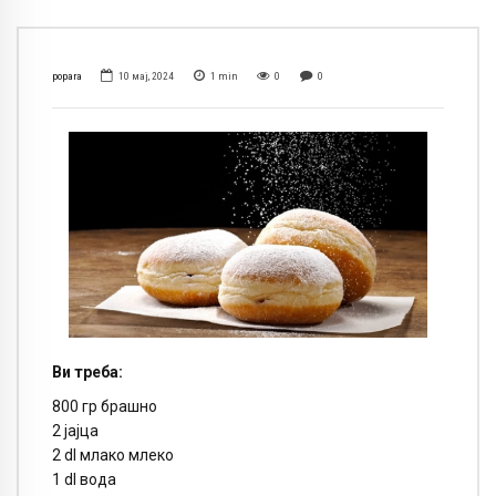
popara
10 мај, 2024
1
min
0
0
Ви треба:
800 гр брашно
2 јајца
2 dl млако млеко
1 dl вода