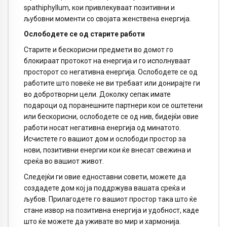
spathiphyllum, кои привлекуваат позитивни и
љубовни моменти со својата женствена енергија.
Ослободете се од старите работи
Старите и бескорисни предмети во домот го
блокираат протокот на енергија и го исполнуваат
просторот со негативна енергија. Ослободете се од
работите што повеќе не ви требаат или донирајте ги
во добротворни цели. Доколку сепак имате
подароци од поранешните партнери кои се оштетени
или бескорисни, ослободете се од нив, бидејќи овие
работи носат негативна енергија од минатото.
Исчистете го вашиот дом и ослободи простор за
нови, позитивни енергии кои ќе внесат свежина и
среќа во вашиот живот.
Следејќи ги овие едноставни совети, можете да
создадете дом кој ја поддржува вашата среќа и
љубов. Прилагодете го вашиот простор така што ќе
стане извор на позитивна енергија и удобност, каде
што ќе можете да уживате во мир и хармонија.