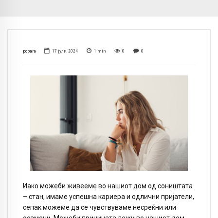
popara
17 јули, 2024
1
min
0
0
Иако можеби живееме во нашиот дом од соништата
– стан, имаме успешна кариера и одлични пријатели,
сепак можеме да се чувствуваме несреќни или
осамени. Можеби причината лежи во нашиот дом.