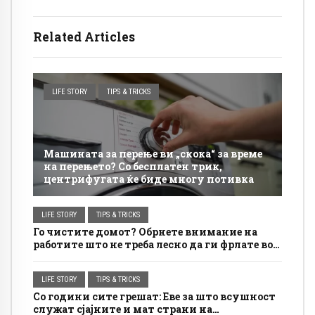
Related Articles
LIFE STORY
TIPS & TRICKS
Машината за перење ви „скока“ за време
на перењето? Со бесплатен трик,
центрифугата ќе биде многу потивка
LIFE STORY
TIPS & TRICKS
Го чистите домот? Обрнете внимание на
работите што не треба лесно да ги фрлате во
ѓубрето
LIFE STORY
TIPS & TRICKS
Со години сите грешат: Еве за што всушност
служат сјајните и мат страни на