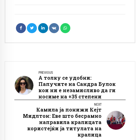
алуминиумската фолија
PREVIOUS
А толку се удобни:
Папучите на Сандра Булок
кои ни е незамисливо да ги
носиме на +35 степени
NEXT
Камила ја понижи Кејт
Мидлтон: Еве што бесрамно
направила кралицата
користејќи ја титулата на
кралица