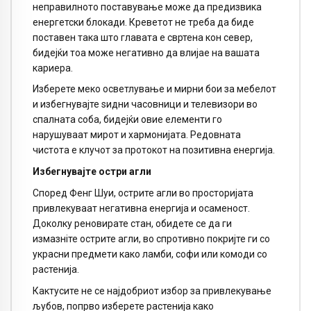
неправилното поставување може да предизвика
енергетски блокади. Креветот не треба да биде
поставен така што главата е свртена кон север,
бидејќи тоа може негативно да влијае на вашата
кариера.
Изберете меко осветлување и мирни бои за мебелот
и избегнувајте ѕидни часовници и телевизори во
спалната соба, бидејќи овие елементи го
нарушуваат мирот и хармонијата. Редовната
чистота е клучот за протокот на позитивна енергија.
Избегнувајте остри агли
Според Фенг Шуи, острите агли во просторијата
привлекуваат негативна енергија и осаменост.
Доколку реновирате стан, обидете се да ги
измазнiте острите агли, во спротивно покријте ги со
украсни предмети како ламби, софи или комоди со
растенија.
Кактусите не се најдобриот избор за привлекување
љубов, попрво изберете растенија како