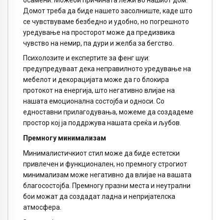
Домот треба да биде нашето засолниште, каде што
се чувствуваме безбедно и удобно, но погрешното
уредување на просторот може да предизвика
чувство на немир, па дури и желба за бегство.
Психолозите и експертите за фенг шуи:
предупредуваат дека неправилното уредување на
мебелот и декорацијата може да го блокира
протокот на енергија, што негативно влијае на
нашата емоционална состојба и односи. Со
едноставни прилагодувања, можеме да создадеме
простор кој ја поддржува нашата среќа и љубов.
Премногу минимализам
Минималистичкиот стил може да биде естетски
привлечен и функционален, но премногу строгиот
минимализам може негативно да влијае на вашата
благосостојба. Премногу празни места и неутрални
бои можат да создадат ладна и непријателска
атмосфера.