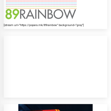
[stream url=”https://popara.mk/89rainbow” background=”gray”]