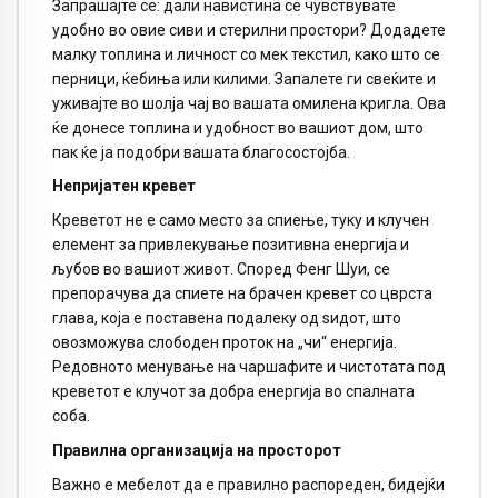
Запрашајте се: дали навистина се чувствувате
удобно во овие сиви и стерилни простори? Додадете
малку топлина и личност со мек текстил, како што се
перници, ќебиња или килими. Запалете ги свеќите и
уживајте во шолја чај во вашата омилена кригла. Ова
ќе донесе топлина и удобност во вашиот дом, што
пак ќе ја подобри вашата благосостојба.
Непријатен кревет
Креветот не е само место за спиење, туку и клучен
елемент за привлекување позитивна енергија и
љубов во вашиот живот. Според Фенг Шуи, се
препорачува да спиете на брачен кревет со цврста
глава, која е поставена подалеку од ѕидот, што
овозможува слободен проток на „чи“ енергија.
Редовното менување на чаршафите и чистотата под
креветот е клучот за добра енергија во спалната
соба.
Правилна организација на просторот
Важно е мебелот да е правилно распореден, бидејќи