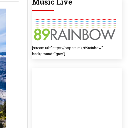
Music Live
[stream url=”https://popara.mk/89rainbow”
background=”gray”]