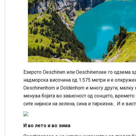
Езерото Oeschinen или Oeschinensee го одзема зд
надморска височина од 1.575 метри и е опкружено
Oeschinenhorn и Doldenhorn и многу други, малку
менува бојата во зависност од сонцето, времето
сите нијанси на зелена, сина и тиркизна… И е ви
И во лето и во зима