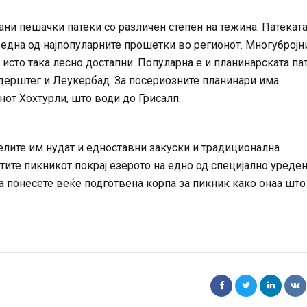
ни пешачки патеки со различен степен на тежина. Патекат
е една од најпопуларните прошетки во регионот. Многубројн
е исто така лесно достапни. Популарна е и планинарската па
дерштег и Леукербад. За посериозните планинари има
от Хохтурли, што води до Грисалп.
елите им нудат и едноставни закуски и традиционална
тите пикникот покрај езерото на едно од специјално уреде
а понесете веќе подготвена корпа за пикник како онаа што 