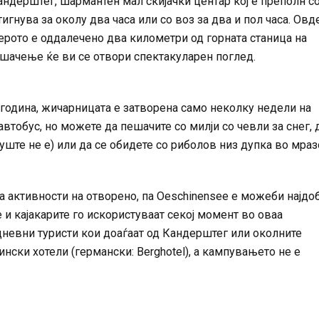
андерштег, шармантен мал скијачки центар кој е преполн с
игнува за околу два часа или со воз за два и пол часа. Овд
ерото е оддалечено два километри од горната станица на
ешачење ќе ви се отвори спектакуларен поглед.
година, жичарницата е затворена само неколку недели на
автобус, но можете да пешачите со милји со чевли за снег, 
 уште не е) или да се обидете со риболов низ дупка во мраз
а активности на отворено, па Oeschinensee е можеби најдо
е и кајакарите го искористуваат секој момент во оваа
дневни туристи кои доаѓаат од Кандерштег или околните
нски хотели (германски: Berghotel), а кампувањето не е