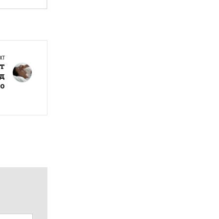
XT
т
ед
о