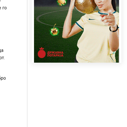
о
е го
да
от.
бро