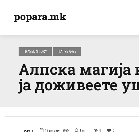
popara.mk
TRAVEL STORY
ПАТУВАЊЕ
Алпска магија 
ја доживеете у
popara
19 јануари, 2025
1
min
0
0