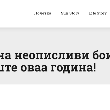
Почетна
Sun Story
Life Story
на неописливи бои
ште оваа година!