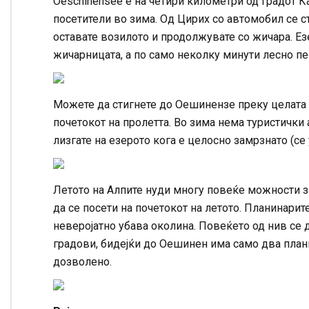
Oeschinensee е на четири километри од градот К
посетители во зима. Од Цирих со автомобил се ст
оставате возилото и продолжувате со жичара. Ез
жичарницата, а по само неколку минути лесно п
Можете да стигнете до Оешинензе преку целата 
почетокот на пролетта. Во зима нема туристички 
лизгате на езерото кога е целосно замрзнато (се
Летото на Алпите нуди многу повеќе можности з
да се посети на почетокот на летото. Планинарит
неверојатно убава околина. Повеќето од нив се 
градови, бидејќи до Оешинен има само два плани
дозволено.