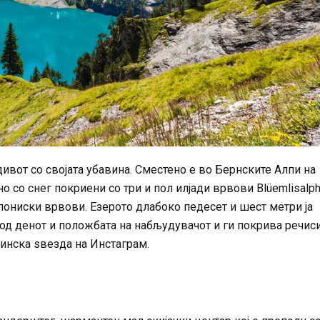
ивот со својата убавина. Сместено е во Бернските Алпи на
 со снег покриени со три и пол илјади врвови Blüemlisalph
 пониски врвови. Езерото длабоко педесет и шест метри ја
 од денот и положбата на набљудувачот и ги покрива речис
стинска ѕвезда на Инстаграм.