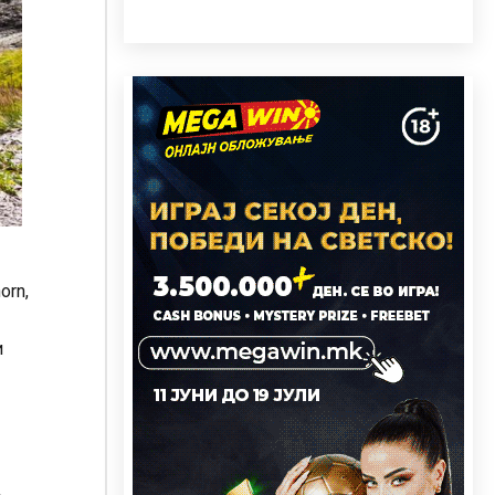
orn,
и