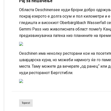
Рај за пешачење
Областа Oeschinensee нуди бројни добро одржува
покрај езерото е долга осум и пол километри и 
гледишта и високиот Oberbärglibach Wasserfall с
Gemmi Pass низ живописната област помеѓу Кан
предизвикувачка патека низ планините на премин
Oeschinen има неколку ресторани кои на посетит
швајцарска кујна, но можеби најмногу ќе го паме
места. Таму можете да вечерате „од ранец“ или д
нуди ресторанот Бергстибли.
Topvest