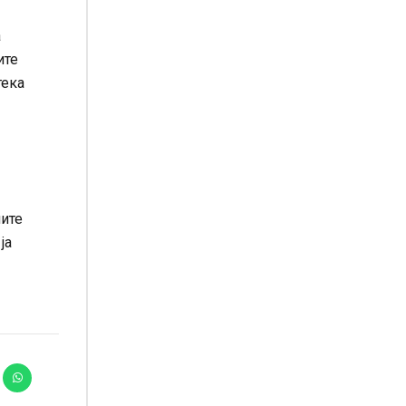
а
ите
тека
ните
ја