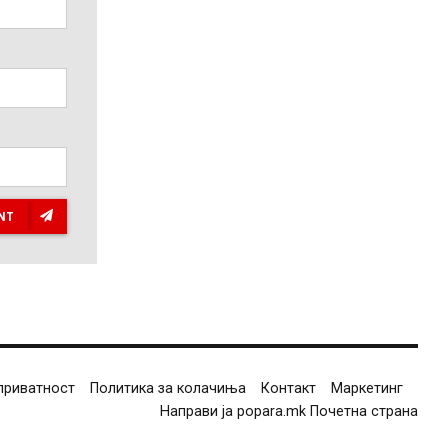
NT
приватност
Политика за колачиња
Контакт
Маркетинг
Направи ја popara.mk Почетна страна