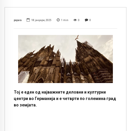
popara
18 јануари, 2025
1
min
0
0
Тој е еден од најважните деловни и културни
центри во Германија и е четврти по големина град
во земјата.