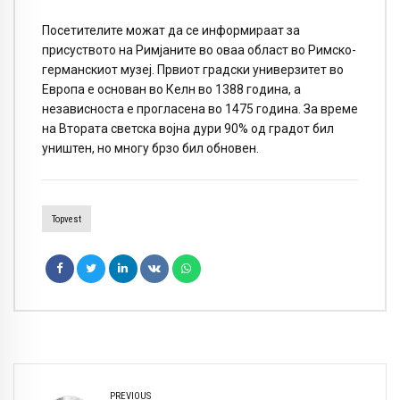
Посетителите можат да се информираат за
присуството на Римјаните во оваа област во Римско-
германскиот музеј. Првиот градски универзитет во
Европа е основан во Келн во 1388 година, а
независноста е прогласена во 1475 година. За време
на Втората светска војна дури 90% од градот бил
уништен, но многу брзо бил обновен.
Topvest
PREVIOUS