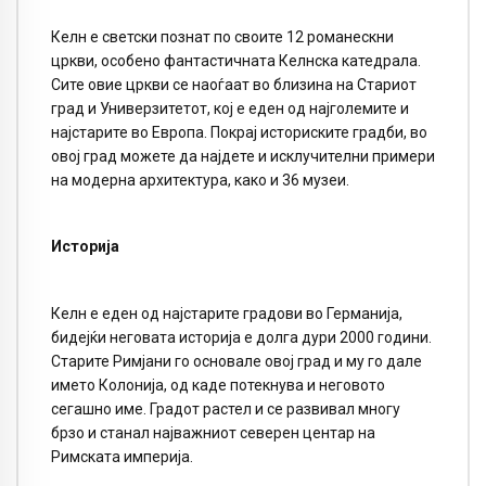
Келн е светски познат по своите 12 романескни
цркви, особено фантастичната Келнска катедрала.
Сите овие цркви се наоѓаат во близина на Стариот
град и Универзитетот, кој е еден од најголемите и
најстарите во Европа. Покрај историските градби, во
овој град можете да најдете и исклучителни примери
на модерна архитектура, како и 36 музеи.
Историја
Келн е еден од најстарите градови во Германија,
бидејќи неговата историја е долга дури 2000 години.
Старите Римјани го основале овој град и му го дале
името Колонија, од каде потекнува и неговото
сегашно име. Градот растел и се развивал многу
брзо и станал најважниот северен центар на
Римската империја.