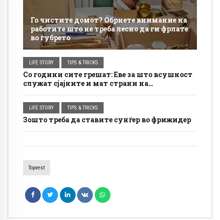
Го чистите домот? Обрнете внимание на
работите што не треба лесно да ги фрлате
во ѓубрето
LIFE STORY
TIPS & TRICKS
Со години сите грешат: Еве за што всушност
служат сјајните и мат страни на
алуминиумската фолија
LIFE STORY
TIPS & TRICKS
Зошто треба да ставите сунѓер во фрижидер
Topvest