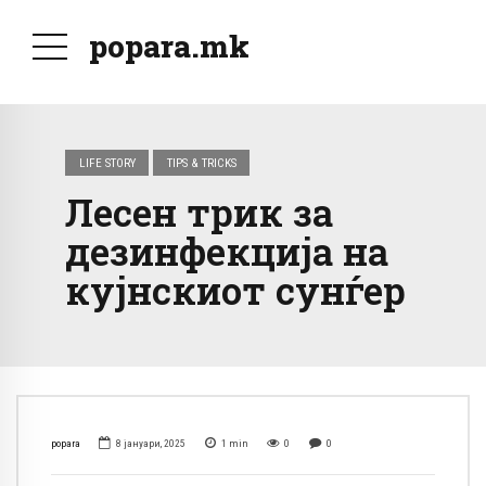
popara.mk
LIFE STORY
TIPS & TRICKS
Лесен трик за
дезинфекција на
кујнскиот сунѓер
popara
8 јануари, 2025
1
min
0
0