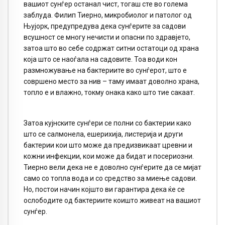
вашиот сунѓер останал чист, тогаш сте во голема
заблуда. Филип Тиерно, микробиолог и патолог од
Њујорк, предупредува дека сунѓерите за садови
всушност се многу нечисти и опасни по здравјето,
затоа што во себе содржат ситни остатоци од храна
која што се наоѓала на садовите. Тоа води кон
размножување на бактериите во сунѓерот, што е
совршено место за нив – таму имаат доволно храна,
топло е и влажно, токму онака како што тие сакаат.
Затоа кујнските сунѓери се полни со бактерии како
што се салмонела, ешерихија, листерија и други
бактерии кои што може да предизвикаат цревни и
кожни инфекции, кои може да бидат и посериозни.
Тиерно вели дека не е доволно сунѓерите да се мијат
само со топла вода и со средство за миење садови.
Но, постои начин којшто ви гарантира дека ќе се
ослободите од бактериите коишто живеат на вашиот
сунѓер.