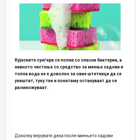
Кујнските сунѓери се полни со опасни бактерии, а
нивното чистење со средство за миење садови и
топла вода не е доволно за овие штетници да се
уништат, туку тие и понатаму остануваат да се
размножуваат.
Доколку верувате дека после миењето садови