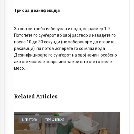
Трик за дезинфекција
За ова ви треба избелувач и вода, во размер 1:9.
Потопете го сунѓерот во овој раствор и извадете го
после 10 до 30 секунди (не заборавајте да ставите
ракавици), па потоа исперете го со млаз вода.
Дезинфицирајте го сунѓерот на овој начин, особено
ако сте чистеле површини на кои што сте готвеле
месо.
Related Articles
LIFE STORY
TIPS & TRICKS