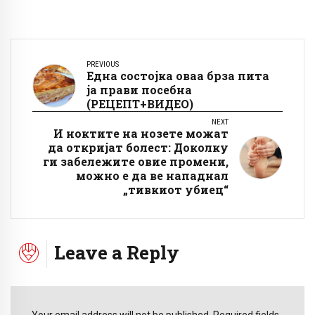
PREVIOUS
Една состојка оваа брза пита
ја прави посебна
(РЕЦЕПТ+ВИДЕО)
NEXT
И ноктите на нозете можат
да откријат болест: Доколку
ги забележите овие промени,
можно е да ве нападнал
„тивкиот убиец“
Leave a Reply