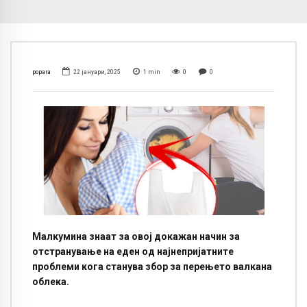
popara
22 јануари, 2025
1
min
0
0
Малкумина знаат за овој докажан начин за
отстранување на еден од најнепријатните
проблеми кога станува збор за перењето валкана
облека.