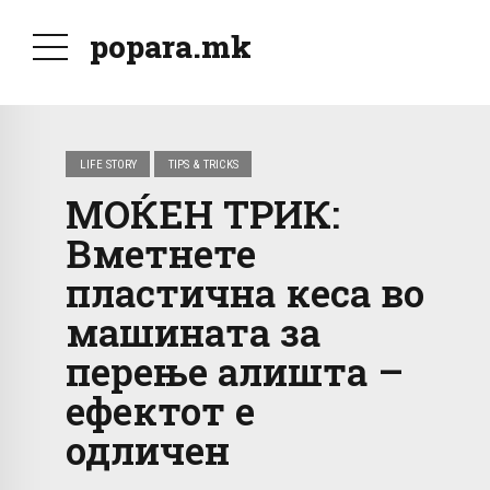
popara.mk
LIFE STORY
TIPS & TRICKS
МОЌЕН ТРИК:
Вметнете
пластична кеса во
машината за
перење алишта –
ефектот е
одличен