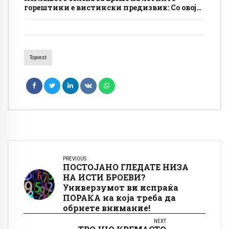
горештини е вистински предизвик: Со овој
едноставен трик, ќе заборавите на пеглата
Topvest
PREVIOUS
ПОСТОЈАНО ГЛЕДАТЕ НИЗА
НА ИСТИ БРОЕВИ?
Универзумот ви испраќа
ПОРАКА на која треба да
обрнете внимание!
NEXT