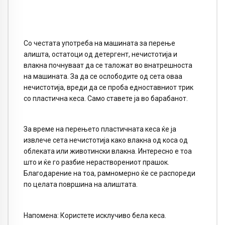
Со честата употреба на машината за перење
алишта, остатоци од детергент, нечистотија и
влакна почнуваат да се таложат во внатрешноста
на машината. За да се ослободите од сета оваа
нечистотија, вреди да се проба едноставниот трик
со пластична кеса. Само ставете ја во барабанот.
За време на перењето пластичната кеса ќе ја
извлече сета нечистотија како влакна од коса од
облеката или животински влакна. Интересно е тоа
што и ќе го разбие нерастворениот прашок.
Благодарение на тоа, рамномерно ќе се распореди
по целата површина на алиштата.
Напомена: Користете исклучиво бела кеса.