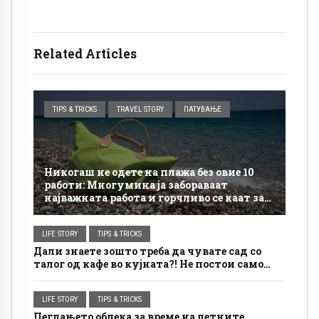
Related Articles
TIPS & TRICKS
TRAVEL STORY
ПАТУВАЊЕ
Никогаш не одете на плажа без овие 10
работи: Многумина ја забораваат
најважната работа и горчливо се каат за
неа
LIFE STORY
TIPS & TRICKS
Дали знаете зошто треба да чувате сад со
талог од кафе во кујната?! Не постои само
една причина
LIFE STORY
TIPS & TRICKS
Пеглањето облека за време на летните