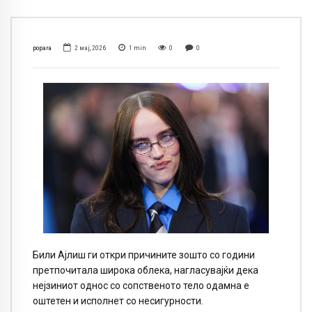
popara
2 мај, 2026
1
min
0
0
Били Ајлиш ги откри причините зошто со години
претпочитала широка облека, нагласувајќи дека
нејзиниот однос со сопственото тело одамна е
оштетен и исполнет со несигурности.