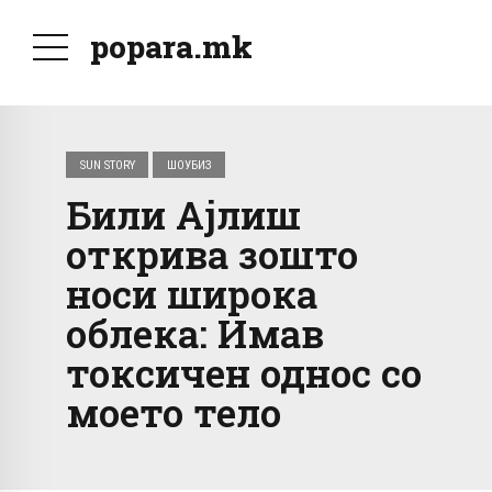
popara.mk
SUN STORY
ШОУБИЗ
Били Ајлиш
открива зошто
носи широка
облека: Имав
токсичен однос со
моето тело