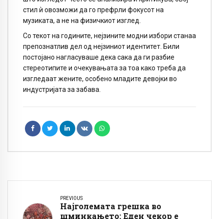
стил ѝ овозможи да го префрли фокусот на
музиката, а не на физичкиот изглед.
Со текот на годините, нејзините модни избори станаа
препознатлив дел од нејзиниот идентитет. Били
постојано нагласуваше дека сака да ги разбие
стереотипите и очекувањата за тоа како треба да
изгледаат жените, особено младите девојки во
индустријата за забава.
PREVIOUS
Најголемата грешка во
шминкањето: Еден чекор е