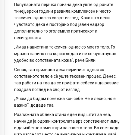
Популарната пејачка призна дека уште од раните
тинејџерски години развила комплексен и често
токсичен однос со својот изглед. Како што вели,
чувството дека е постојано под јавен надзор
дополнително го зголемило притисокот и
несигурноста.
„Имав навистина токсичен однос со моето тело. Го
мразев начинот на кој изгледав и не се чувствував
удобно во сопствената кожа“, рече Били.
Сепак, таа признава дека нејзиниот однос со
сопственото тело е сè уште тековен процес. Денес,
таа работи на тоа да се прифати себеси и да развие
поздрав поглед на својот изглед.
„Учам да бидам понежна кон себе. Не е лесно, но е
важно“, додаде таа.
Разлижната облека стана еден вид штит за неа,
начин да ја одржи контролата врз сопствениот имиџ
и да избегне коментари за своето тело. Во свет каде
што изгледот често се анализира и критикува, овој