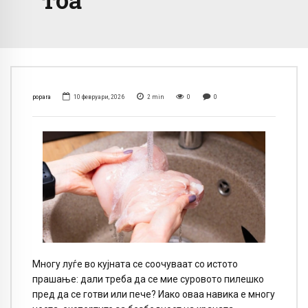
popara
10 февруари, 2026
2
min
0
0
Многу луѓе во кујната се соочуваат со истото
прашање: дали треба да се мие суровото пилешко
пред да се готви или пече? Иако оваа навика е многу