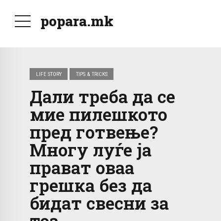
popara.mk
LIFE STORY
TIPS & TRICKS
Дали треба да се
мие пилешкото
пред готвење?
Многу луѓе ја
прават оваа
грешка без да
бидат свесни за
тоа