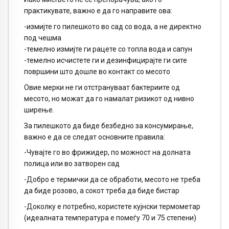
практикувате, важно е да го направите ова:
-измијте го пилешкото во сад со вода, а не директно
под чешма
-темелно измијте ги рацете со топла вода и сапун
-темелно исчистете ги и дезинфицирајте ги сите
површини што дошле во контакт со месото
Овие мерки не ги отстрануваат бактериите од
месото, но можат да го намалат ризикот од нивно
ширење.
За пилешкото да биде безбедно за консумирање,
важно е да се следат основните правила:
-Чувајте го во фрижидер, по можност на долната
полица или во затворен сад
-Добро е термички да се обработи, месото не треба
да биде розово, а сокот треба да биде бистар
-Доколку е потребно, користете кујнски термометар
(идеалната температура е помеѓу 70 и 75 степени)