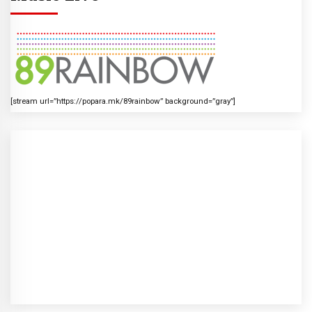
[stream url=”https://popara.mk/89rainbow” background=”gray”]