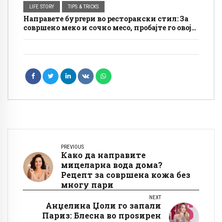
LIFE STORY
TIPS & TRICKS
Направете бургери во ресторански стил: За
совршено меко и сочно месо, пробајте го овој
трик
PREVIOUS
Како да направите
мицеларна вода дома?
Рецепт за совршена кожа без
многу пари
NEXT
Анџелина Џоли го запали
Париз: Блесна во проѕирен