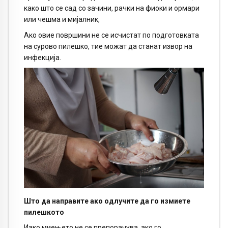
како што се сад со зачини, рачки на фиоки и ормари
или чешма и мијалник,
Ако овие површини не се исчистат по подготовката
на сурово пилешко, тие можат да станат извор на
инфекција.
Што да направите ако одлучите да го измиете
пилешкото
Иако миењето не се препорачува, ако го