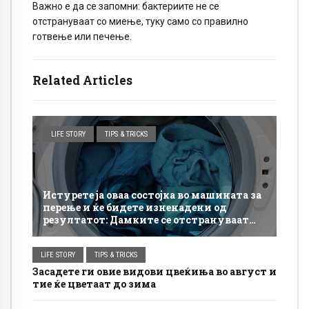
Важно е да се запомни: бактериите не се
отстрануваат со миење, туку само со правилно
готвење или печење.
Related Articles
LIFE STORY
TIPS & TRICKS
Истурете ја оваа состојка во машината за
перење и ќе бидете изненадени од
резултатот: Дамките се отстрануваат
полесно, а облеката изгледа посвежа
LIFE STORY
TIPS & TRICKS
Засадете ги овие видови цвеќиња во август и
тие ќе цветаат до зима