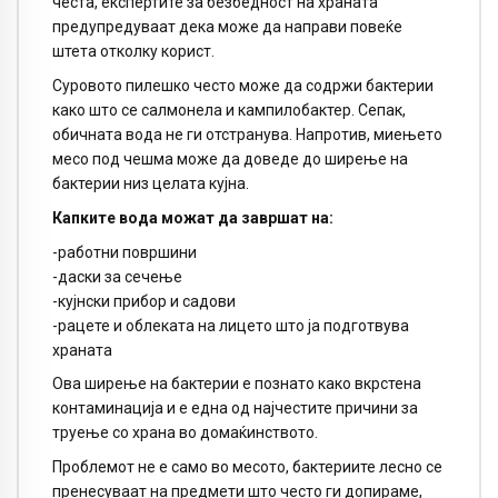
честа, експертите за безбедност на храната
предупредуваат дека може да направи повеќе
штета отколку корист.
Суровото пилешко често може да содржи бактерии
како што се салмонела и кампилобактер. Сепак,
обичната вода не ги отстранува. Напротив, миењето
месо под чешма може да доведе до ширење на
бактерии низ целата кујна.
Капките вода можат да завршат на:
-работни површини
-даски за сечење
-кујнски прибор и садови
-рацете и облеката на лицето што ја подготвува
храната
Ова ширење на бактерии е познато како вкрстена
контаминација и е една од најчестите причини за
труење со храна во домаќинството.
Проблемот не е само во месото, бактериите лесно се
пренесуваат на предмети што често ги допираме,