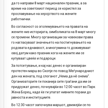
да го направи 8 март национален празник, а за
време на советскиот период се користел за
прославување на херојството на жените
работнички.
Во согласност со зголемувањето на правата на
жените низ историјата, симболиката на 8 март многу
се промени. Многу организации за човекови права
го нагласуваат значењето на постигнувањето на
родовата еднаквост, а многумина го доживуваат
овој датум како празник кога на жените им се
купуваат цвеќе и подароци.
За потсетување, и кај нас денес е организиран
протестен марш во Скопје по повод Меѓународниот
ден на жената, под слоганот „Нема да нѐ снема“.
Организаторите ги поканија сите граѓани да им се
придружат денес, почнувајќи во 12:00 часот во Парк
Жена Борец, каде ќе ги упатат нивните пораки до
јавноста и институциите.
Во 12:30 часот започнува маршот, движејќи се по