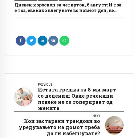
Дневен хороскоп за четврток, 6 август: И тоа
е тоа, еве како влегувате во новиот ден, ве
очекува лудило
PREVIOUS
Истата грешка за 8-ми март
со децении: Овие реченици
повеќе не се толерираат од
жените
NEXT
Кои застарени трендови во
уредувањето на домот треба
да ги избегнувате?