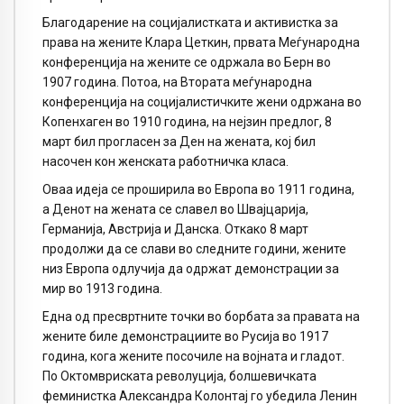
Благодарение на социјалистката и активистка за
права на жените Клара Цеткин, првата Меѓународна
конференција на жените се одржала во Берн во
1907 година. Потоа, на Втората меѓународна
конференција на социјалистичките жени одржана во
Копенхаген во 1910 година, на нејзин предлог, 8
март бил прогласен за Ден на жената, кој бил
насочен кон женската работничка класа.
Оваа идеја се проширила во Европа во 1911 година,
а Денот на жената се славел во Швајцарија,
Германија, Австрија и Данска. Откако 8 март
продолжи да се слави во следните години, жените
низ Европа одлучија да одржат демонстрации за
мир во 1913 година.
Една од пресвртните точки во борбата за правата на
жените биле демонстрациите во Русија во 1917
година, кога жените посочиле на војната и гладот.
По Октомвриската револуција, болшевичката
феминистка Александра Колонтај го убедила Ленин