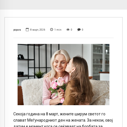
popara
8 март, 2026
1
min
0
0
Секоја година на 8 март, жените ширум светот го
слават Меѓународниот ден на жената. За некои, овој
датум е момент кога се сеќаваат на борбата за