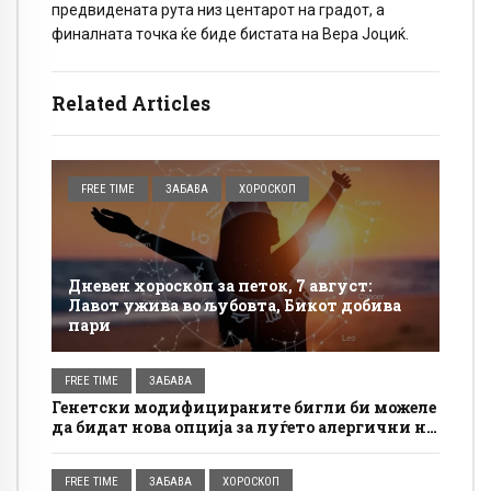
предвидената рута низ центарот на градот, а
финалната точка ќе биде бистата на Вера Јоциќ.
Related Articles
FREE TIME
ЗАБАВА
ХОРОСКОП
Дневен хороскоп за петок, 7 август:
Лавот ужива во љубовта, Бикот добива
пари
FREE TIME
ЗАБАВА
Генетски модифицираните бигли би можеле
да бидат нова опција за луѓето алергични на
кучиња
FREE TIME
ЗАБАВА
ХОРОСКОП