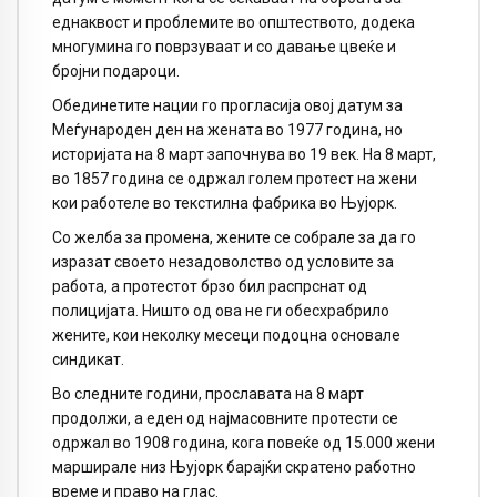
еднаквост и проблемите во општеството, додека
многумина го поврзуваат и со давање цвеќе и
бројни подароци.
Обединетите нации го прогласија овој датум за
Меѓународен ден на жената во 1977 година, но
историјата на 8 март започнува во 19 век. На 8 март,
во 1857 година се одржал голем протест на жени
кои работеле во текстилна фабрика во Њујорк.
Со желба за промена, жените се собрале за да го
изразат своето незадоволство од условите за
работа, а протестот брзо бил распрснат од
полицијата. Ништо од ова не ги обесхрабрило
жените, кои неколку месеци подоцна основале
синдикат.
Во следните години, прославата на 8 март
продолжи, а еден од најмасовните протести се
одржал во 1908 година, кога повеќе од 15.000 жени
марширале низ Њујорк барајќи скратено работно
време и право на глас.