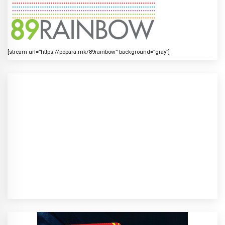
[stream url=”https://popara.mk/89rainbow” background=”gray”]