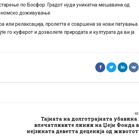
рстарење по Босфор. Градот нуди уникатна мешавина од
трономско доживување.
ра или релаксација, пролетта е совршена за нови патувања.
јте го куферот и дозволете природата и културата да ви ја
NE
Тајната на долготрајната убавина
впечатливите линии на Џејн Фонда 
нејзината деветта деценија од животот.