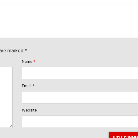
 are marked *
Name
*
Email
*
Website
POST COMME