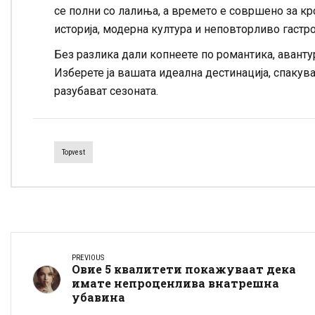
се полни со лалиња, а времето е совршено за к
историја, модерна култура и неповторливо гас
Без разлика дали копнеете по романтика, аванту
Изберете ја вашата идеална дестинација, спакува
разубават сезоната.
Topvest
PREVIOUS
Овие 5 квалитети покажуваат дека
имате непроценлива внатрешна
убавина