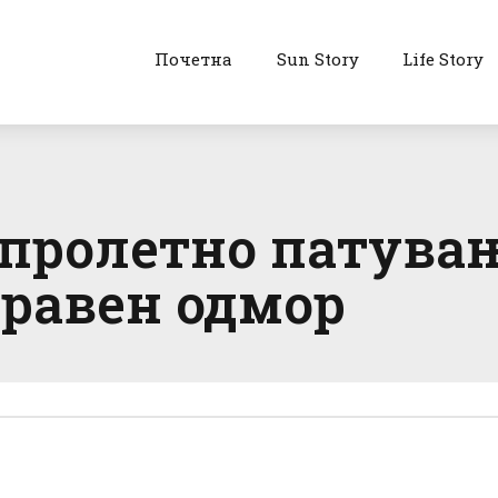
Почетна
Sun Story
Life Story
 пролетно патува
оравен одмор