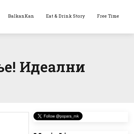
BalkanKan
Eat & Drink Story
Free Time
ње! Идеални