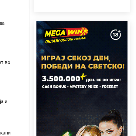
за
ет во
а и
пкапи