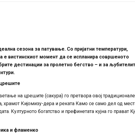
деална сезона за патување. Со пријатни температури,
ва е вистинскиот момент да се испланира совршеното
брите дестинации за пролетно бегство – и за љубителит
нтури.
а црешите
цветање на црешите (сакура) го претвора овој традиционал
а, храмот Кијомизу-дера и реката Камо се само дел од мест
та. Културното богатство и префинетата кујна го прават Кј
зика и фламенко