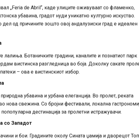
л „Feria de Abril“, каде улиците оживуваат со фламенко,
ктонска убавина, градот нуди уникатно културно искуство.
о дел од причините зошто овој андалузиски град е идеален 
а
 лалиња. Ботаничките градини, каналите и познатиот парк
рдам вистинска разгледница во боја. Доколку сакате прол
патеки – ова е вистинскиот избор.
па
риродна убавина и урбана елеганција. Во пролет, реката
 нова свежина. Со бројни фестивали, локална гастрономиј
 попопуларна дестинација за пролетни истражувачи.
ва со Западот
зачини и бои. Градините околу Сината џамија и дворецот То