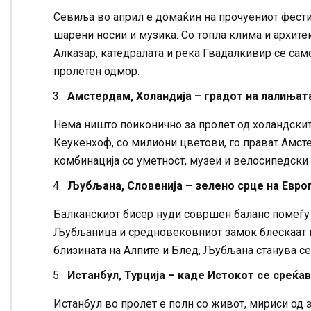
Севиља во април е домаќин на прочуениот фестива
шарени носии и музика. Со топла клима и архите
Алказар, катедралата и река Гвадалкивир се сам
пролетен одмор.
Амстердам, Холандија – градот на лалињат
Нема ништо поиконично за пролет од холандските
Кеукенхоф, со милиони цветови, го прават Амсте
комбинација со уметност, музеи и велосипедски 
Љубљана, Словенија – зелено срце на Евро
Балканскиот бисер нуди совршен баланс помеѓу п
Љубљаница и средновековниот замок блескаат во
близината на Алпите и Блед, Љубљана станува се
Истанбул, Турција – каде Истокот се среќа
Истанбул во пролет е полн со живот, мириси од 