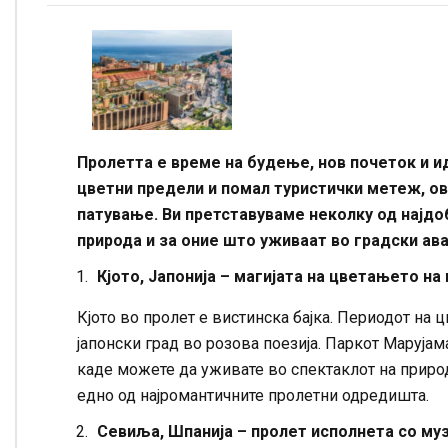
Пролетта е време на будење, нов почеток и и
цветни предели и помал туристички метеж, о
патување. Ви претставуваме неколку од најдо
природа и за оние што уживаат во градски ава
Кјото, Јапонија – магијата на цветањето н
Кјото во пролет е вистинска бајка. Периодот на 
јапонски град во розова поезија. Паркот Марујам
каде можете да уживате во спектаклот на природа
едно од најромантичните пролетни одредишта.
Севиља, Шпанија – пролет исполнета со му