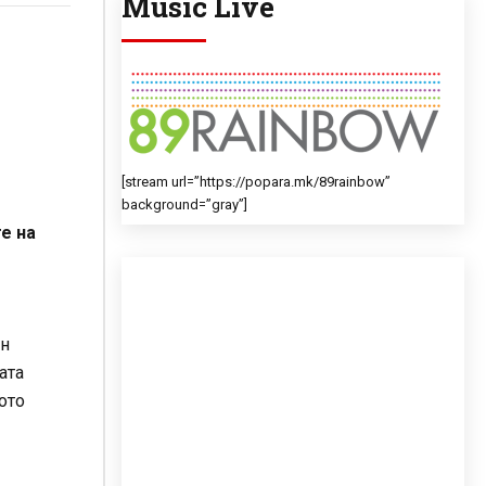
Music Live
[stream url=”https://popara.mk/89rainbow”
background=”gray”]
е на
ен
ата
ото