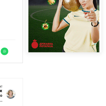
XT
 и
во
..