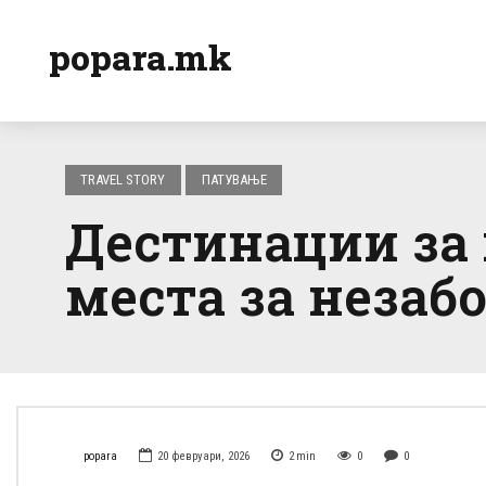
popara.mk
TRAVEL STORY
ПАТУВАЊЕ
Дестинации за
места за незаб
popara
20 февруари, 2026
2
min
0
0