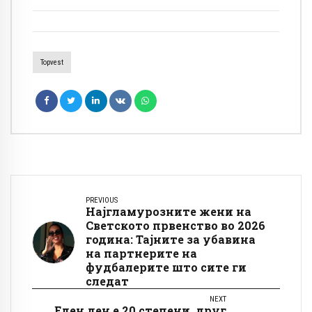
бесплатно сместување, а условите се
едноставни
Topvest
PREVIOUS
Најгламурозните жени на
Светското првенство во 2026
година: Тајните за убавина
на партнерите на
фудбалерите што сите ги
следат
NEXT
Еден ден е 20 степени, друг