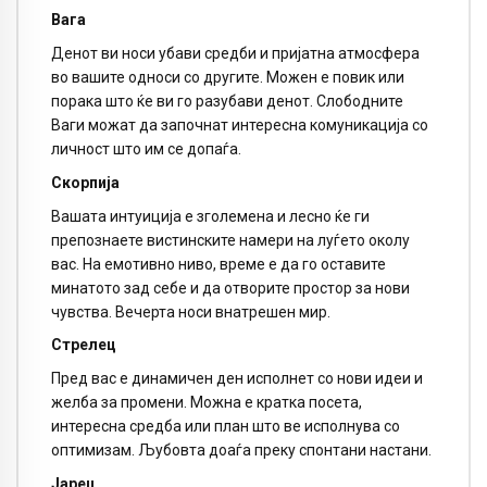
Вага
Денот ви носи убави средби и пријатна атмосфера
во вашите односи со другите. Можен е повик или
порака што ќе ви го разубави денот. Слободните
Ваги можат да започнат интересна комуникација со
личност што им се допаѓа.
Скорпија
Вашата интуиција е зголемена и лесно ќе ги
препознаете вистинските намери на луѓето околу
вас. На емотивно ниво, време е да го оставите
минатото зад себе и да отворите простор за нови
чувства. Вечерта носи внатрешен мир.
Стрелец
Пред вас е динамичен ден исполнет со нови идеи и
желба за промени. Можна е кратка посета,
интересна средба или план што ве исполнува со
оптимизам. Љубовта доаѓа преку спонтани настани.
Јарец