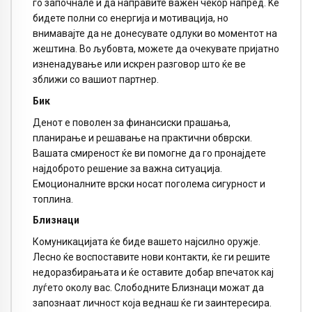
го започнале и да направите важен чекор напред. Ќе
бидете полни со енергија и мотивација, но
внимавајте да не донесувате одлуки во моментот на
жештина. Во љубовта, можете да очекувате пријатно
изненадување или искрен разговор што ќе ве
зближи со вашиот партнер.
Бик
Денот е поволен за финансиски прашања,
планирање и решавање на практични обврски.
Вашата смиреност ќе ви помогне да го пронајдете
најдоброто решение за важна ситуација.
Емоционалните врски носат поголема сигурност и
топлина.
Близнаци
Комуникацијата ќе биде вашето најсилно оружје.
Лесно ќе воспоставите нови контакти, ќе ги решите
недоразбирањата и ќе оставите добар впечаток кај
луѓето околу вас. Слободните Близнаци можат да
запознаат личност која веднаш ќе ги заинтересира.