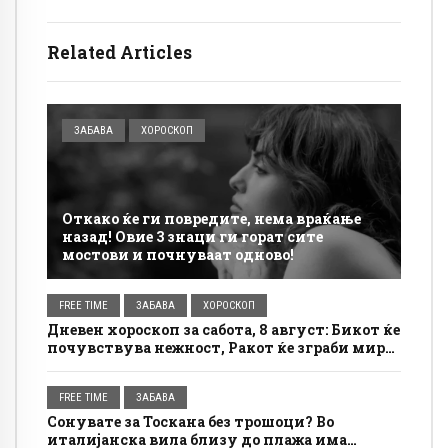
Related Articles
ЗАБАВА
ХОРОСКОП
Откако ќе ги повредите, нема враќање
назад! Овие 3 знаци ги горат сите
мостови и почнуваат одново!
FREE TIME
ЗАБАВА
ХОРОСКОП
Дневен хороскоп за сабота, 8 август: Бикот ќе
почувствува нежност, Ракот ќе зграби мир
за себе
FREE TIME
ЗАБАВА
Сонувате за Тоскана без трошоци? Во
италијанска вила близу до плажа има