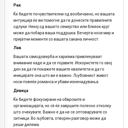
Рак
Ќе бидете почувствителни од вообичаено, но вашата
интуиција ќе ви помогне да ги донесете правилните
одлуки. Некој од вашето семејство или близок круг
може да побара ваша поддршка. Вечерта носи мир и
пријатни моменти со вашата сакана личност.
Лав
Вашата самодоверба и харизма привлекуваат
внимание каде и да се појавите. Искористете го овој
ден за да ги покажете вашите квалитети и да го
иницирате она што ви е важно. Љубовниот живот
носи повеќе романса и убави изненадувања.
Девица
Ќе бидете фокусирани на обврските и
организацијата, но сè ќе завршите полесно отколку
што очекувате. Важно е да не се оптоварувате со
ситници. Во љубовта, отворен разговор може да
реши дилема.