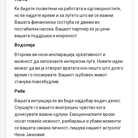
Ќе бидете посветени на работата и одговорностите,
но ќе најдете време и за луѓето што ви се важни.
Вашата финансиска состојба се движи во
постабилна насока. Вашиот партнер ќе ја цени
вашата поддршка и искреност.
Водолија
Вторник ви носи инспирација, креативност и
можност да запознаете интересни луѓе. Новите идеи
можат да ви ја отворат вратата кон нешто што долго
време го посакувате. Вашиот љубовен живот
станува повозбудлив.
Риби
Вашата интуиција ќе ви биде најдобар водич денес.
Слушајте го вашето внатрешно чувство кога
донесувате важни одлуки. Емоционалните врски
носат повеќе нежност, разбирање и убави моменти
со вашата сакана личност, пишува нашиот астролог
Нена Јанковиќ.