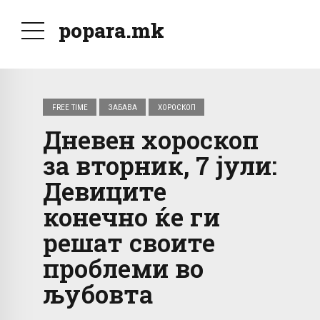
popara.mk
FREE TIME
ЗАБАВА
ХОРОСКОП
Дневен хороскоп
за вторник, 7 јули:
Девиците
конечно ќе ги
решат своите
проблеми во
љубовта