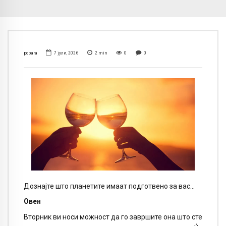
popara
7 јули, 2026
2
min
0
0
Дознајте што планетите имаат подготвено за вас…
Овен
Вторник ви носи можност да го завршите она што сте