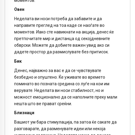
моментов.
Овен
Неделата ви носи потреба да забавите и да
направите преглед на тоа каде се наоѓате во
моментов. Иако сте навикнати на акција, денес ќе
претпочитате мир и дистанца од секојдневните
обврски. Можете да добиете важен увид ако си
дадете простор да размислувате без притисок.
Бик
Денес, најважно за вас е да се чувствувате
безбедно и опуштено. Ќе уживате во времето
поминато во позната средина со луѓе на кои им
верувате. Неделата ви носи стабилност, но и
можност емоционално да се наполните преку мали
нешта што ве прават среќни.
Близнаци
Вашиот ум бара стимулација, па затоа ќе сакате да
разговарате, да разменувате идеи или некоја