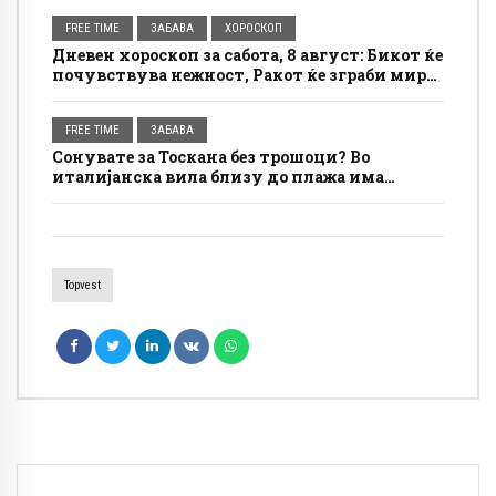
FREE TIME
ЗАБАВА
ХОРОСКОП
Дневен хороскоп за сабота, 8 август: Бикот ќе
почувствува нежност, Ракот ќе зграби мир
за себе
FREE TIME
ЗАБАВА
Сонувате за Тоскана без трошоци? Во
италијанска вила близу до плажа има
бесплатно сместување, а условите се
едноставни
Topvest