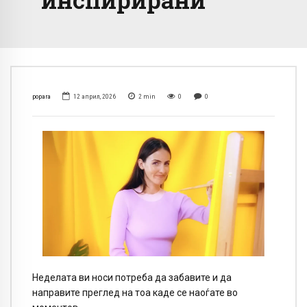
popara
12 април, 2026
2
min
0
0
Неделата ви носи потреба да забавите и да
направите преглед на тоа каде се наоѓате во