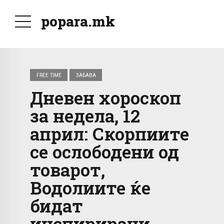
popara.mk
FREE TIME
ЗАБАВА
Дневен хороскоп
за недела, 12
април: Скорпиите
се ослободени од
товарот,
Водолиите ќе
бидат
инспирирани