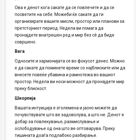
Ова е денот кога сакате да се повлечете и да се
посветите на себе. Можеби ќе сакате да ги
организирате вашите мисли, простор или планови за
претстојниот период. Недела ви помага да
пронајдете внатрешен ред и мир без сè да биде
совршено.
Вага
Односите и хармонијата се во фокусот денес. Можно
е да сакате да поминете време со најблиските или да
внесете повеќе убавина и рамнотежа во вашиот
простор. Недела ви носи можност да пронајдете мир
преку блискост.
Шкорпија
Вашата интуиција е зголемена и јасно можете да
почувствувате што ве задоволува, а што не. Денот е
добар за повлекување, размислување и
ослободување од она што ве оптоварува. Преку
тишината доаѓа подлабоко разбирање.