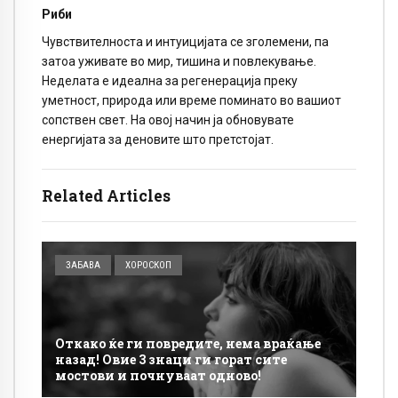
Риби
Чувствителноста и интуицијата се зголемени, па
затоа уживате во мир, тишина и повлекување.
Неделата е идеална за регенерација преку
уметност, природа или време поминато во вашиот
сопствен свет. На овој начин ја обновувате
енергијата за деновите што претстојат.
Related Articles
ЗАБАВА
ХОРОСКОП
Откако ќе ги повредите, нема враќање
назад! Овие 3 знаци ги горат сите
мостови и почнуваат одново!