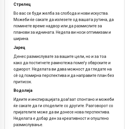
Стрелец
Во вас се буди желба за слобода и нови искуства.
Можеби ќе сакате да излезете од вашата рутина, да
поминете време надвор или да размислите за
планови за иднината. Недела ви носи оптимизам и
ширина.
Јарец
Денес размислувате за вашите цели, но и за тоа
како да постигнете рамнотежа помеѓу обврските и
одморот. Неделата ви дава можност да гледате на
сè од помирна перспектива и да направите план без
притисок.
Водолија
Идеите и инспирацијата доаѓаат спонтано и можеби
ќе сакате да ги споделите со другите. Разговорот со
пријателите може да ви донесе нова перспектива.
Неделата е добар ден за креативност и опуштено
размислување.