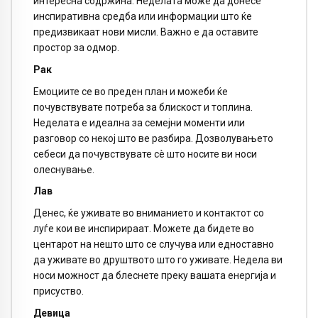
интересна содржина. Неделата може да донесе
инспиративна средба или информации што ќе
предизвикаат нови мисли. Важно е да оставите
простор за одмор.
Рак
Емоциите се во преден план и можеби ќе
почувствувате потреба за блискост и топлина.
Неделата е идеална за семејни моменти или
разговор со некој што ве разбира. Дозволувањето
себеси да почувствувате сè што носите ви носи
олеснување.
Лав
Денес, ќе уживате во вниманието и контактот со
луѓе кои ве инспирираат. Можете да бидете во
центарот на нешто што се случува или едноставно
да уживате во друштвото што го уживате. Недела ви
носи можност да блеснете преку вашата енергија и
присуство.
Девица