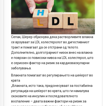
Сепак, Шерер објаснува дека растворливите влакна
се врзуваат за LDL холестеролот во дигестивниот
тракт и помагаат да се отстрани од телото.
Дополнително, долготрајниот низок внес на влакна
е поврзан со повисоки нивоа на LDL холестерол, што
е сериозен фактор на ризик за кардиоваскуларни
заболувања.
Влакната помагаат во регулирањето на шеќерот во
крвта
„Влакната, исто така, придонесуваат за постабилна
регулација на шеќерот во крвта, што ги намалува
скоковите на инсулин и последователното
воспаление – двата важни фактори на ризик за