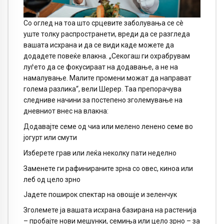
Со оглед на тоа што срцевите заболувања се сè
уште толку распространети, вреди да се разгледа
вашата исхрана и да се види каде можете да
додадете повеќе влакна. „Секогаш ги охрабрувам
луѓето да се фокусираат на додавање, а не на
намалување. Малите промени можат да направат
голема разлика“, вели Шерер. Таа препорачува
следниве начини за постепено зголемување на
дневниот внес на влакна:
Додавајте семе од чиа или мелено ленено семе во
јогурт или смути
Изберете грав или леќа неколку пати неделно
Заменете ги рафинираните зрна со овес, киноа или
леб од цело зрно
Јадете поширок спектар на овошје и зеленчук
Зголемете ја вашата исхрана базирана на растенија
– пробајте нови мешунки, семиња или цело зрно – за