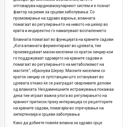
оптоварува кардиоваскуларниот систем и е познат
фактор на ризик за срцеви заболувања. Со
промовирање на здраво варење, влакната
помагаат во регулирањето на нивото на шеќер во
крвта и индиректно го намалуваат воспалението.
Влакната помагаат во функцијата на крвните садови
„Кога влакната ферментираат во цревата, тие
произведуваат масни киселини со краток синџир кои
го поддржуваат здравјето на крвните садови и
помагаат во регулирањето на метаболизмот на
мастите“, објаснува Шерер. Масните киселини со
краток синџир се супстанции што остануваат во
цревата откако ќе се разградат сварливите делови
од влакната. Неодамнешните истражувања покажаа
дека тие играат важна улога во регулирањето на
крвниот притисок преку интеракција со рецепторите
на крвните садови, помагајќи во спречување на
хипертензија и срцеви заболувања.
Како да добиете повеќе влакна за здраво срце