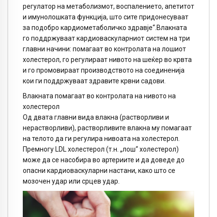
регулатор на метаболизмот, воспалението, апетитот
и имунолошката функција, што сите придонесуваат
за подобро кардиометаболичко здравје“.Влакната
го поддржуваат кардиоваскуларниот систем на три
главни начини: помагаат во контролата на лошиот
холестерол, го регулираат нивото на шеќер во крвта
и го промовираат производството на соединенија
кои ги поддржуваат здравите крвни садови.
Влакната помагаат во контролата на нивото на
холестерол
Од двата главни вида влакна (растворливи и
нерастворливи), растворливите влакна му помагаат
на телото да ги регулира нивоата на холестерол.
Премногу LDL холестерол (т.н. „лош“ холестерол)
може да се насобира во артериите и да доведе до
опасни кардиоваскуларни настани, како што се
мозочен удар или срцев удар.