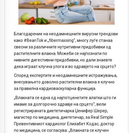
Благодарение на неодамнешните вирусни трендови
како #BeanTok и „fibermaxxing“, многу луѓе станаа
свесни за различните нутритивни придобивки од
растителните влакна. Можеби се најпознати по
нивните дигестивни придобивки, но дали знаевте
дека играат клучна улога и во здравјето на срцето?
Според експертите и неодамнешните истражувања,
внесувањето доволно растителни влакна е клучно
за правилна кардиоваскуларна функција.
„Влакната се една од најпотценетите алатки што ги
имаме за долгорочно здравје на срцето“, вели
регистрираната диететичарка Џенифер Шерер,
магистер по медицина, диететичар, за Real Simple.
Превентивниот кардиолог Елизабет Кодас, доктор
по медицина, се согласува: „Влакната се клучен