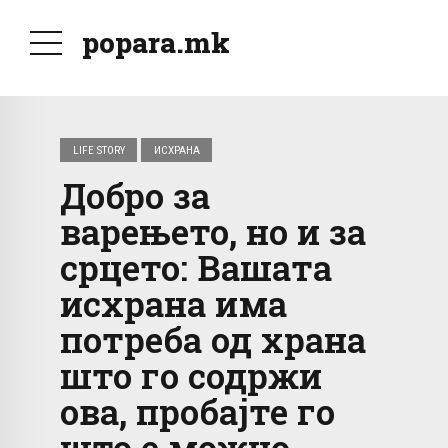
popara.mk
LIFE STORY
ИСХРАНА
Добро за
варењето, но и за
срцето: Вашата
исхрана има
потреба од храна
што го содржи
ова, пробајте го
што е можно