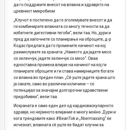
да го поддржите внесот на влакна и здравјето на
цревниот микробиом
„Клучот е постепено да го зголемувате внесот и да
ги комбинирате влакната со многу течности за да
избегнете дигестивни тегоби“, вели таа. Но, дури и
пред да започнете со планирање на оброците, д-р
Кодас предлага да го промените начинот на кој
размислувате за храната: „Наместо да јадете месо
со зеленчук, јадете зеленчук со месо“. Оваа
едноставна промена влијае на начинот на кој ги
планирате оброците и ги става намирниците богати
со влакна во преден план. „Сè уште јадете храна што
ја сакате, само во различни количини – со
потенцијал за значајни долгорочни здравствени
придобивки“, вели таа.
Исхраната е само еден дел од кардиоваскуларното
здравје, но нејзиното влијание е многу моќно. Дури и
кога трендовите како #BeanTok и „fibermaxxing“ ќе
исчезнат, влакната сè уште ќе бидат клучни за