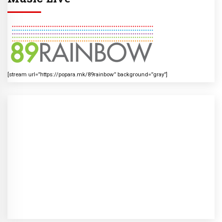
[stream url=”https://popara.mk/89rainbow” background=”gray”]