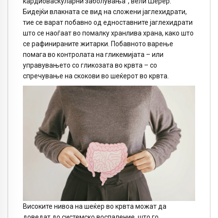
кардиоваскуларни заболувања“, вели Шерер.
Бидејќи влакната се вид на сложени јаглехидрати,
тие се варат побавно од едноставните јаглехидрати
што се наоѓаат во помалку хранлива храна, како што
се рафинираните житарки. Побавното варење
помага во контролата на гликемијата – или
управувањето со гликозата во крвта – со
спречување на скокови во шеќерот во крвта.
Високите нивоа на шеќер во крвта можат да
доведат до системско воспаление, што го