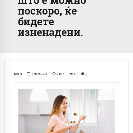
поскоро, ќе
бидете
изненадени.
popara
8 март, 2026
2
min
0
0