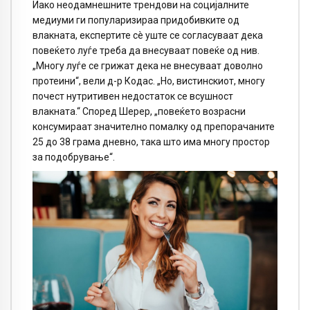
Иако неодамнешните трендови на социјалните
медиуми ги популаризираа придобивките од
влакната, експертите сè уште се согласуваат дека
повеќето луѓе треба да внесуваат повеќе од нив.
„Многу луѓе се грижат дека не внесуваат доволно
протеини“, вели д-р Кодас. „Но, вистинскиот, многу
почест нутритивен недостаток се всушност
влакната.“ Според Шерер, „повеќето возрасни
консумираат значително помалку од препорачаните
25 до 38 грама дневно, така што има многу простор
за подобрување“.