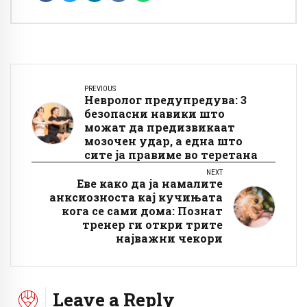
PREVIOUS
Невролог предупредува: 3
безопасни навики што
можат да предизвикаат
мозочен удар, а една што
сите ја правиме во теретана
NEXT
Еве како да ја намалите
анксиозноста кај кучињата
кога се сами дома: Познат
тренер ги откри трите
најважни чекори
Leave a Reply