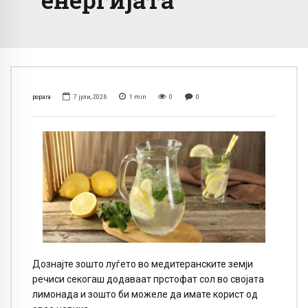
popara
7 јули, 2026
1
min
0
0
Дознајте зошто луѓето во медитеранските земји
речиси секогаш додаваат прстофат сол во својата
лимонада и зошто би можеле да имате корист од