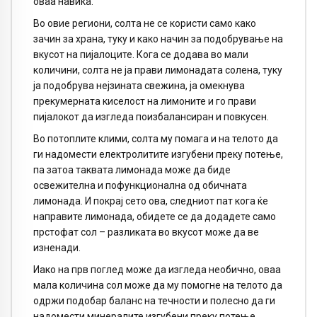
оваа навика.
Во овие региони, солта не се користи само како
зачин за храна, туку и како начин за подобрување на
вкусот на пијалоците. Кога се додава во мали
количини, солта не ја прави лимонадата солена, туку
ја подобрува нејзината свежина, ја омекнува
прекумерната киселост на лимоните и го прави
пијалокот да изгледа поизбалансиран и повкусен.
Во потоплите клими, солта му помага и на телото да
ги надомести електролитите изгубени преку потење,
па затоа таквата лимонада може да биде
освежителна и пофункционална од обичната
лимонада. И покрај сето ова, следниот пат кога ќе
направите лимонада, обидете се да додадете само
прстофат сол – разликата во вкусот може да ве
изненади.
Иако на прв поглед може да изгледа необично, оваа
мала количина сол може да му помогне на телото да
одржи подобар баланс на течности и полесно да ги
надомести минералите изгубени преку потење.