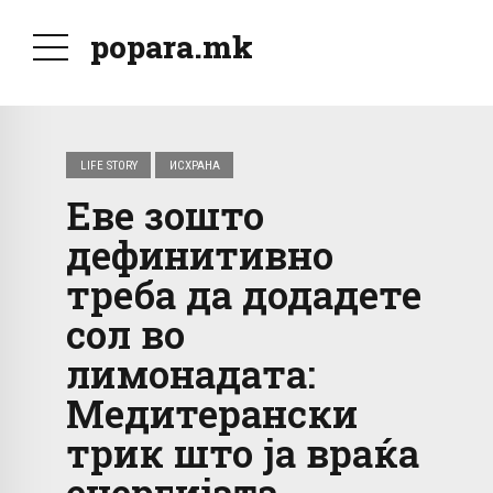
popara.mk
LIFE STORY
ИСХРАНА
Еве зошто
дефинитивно
треба да додадете
сол во
лимонадата:
Медитерански
трик што ја враќа
енергијата