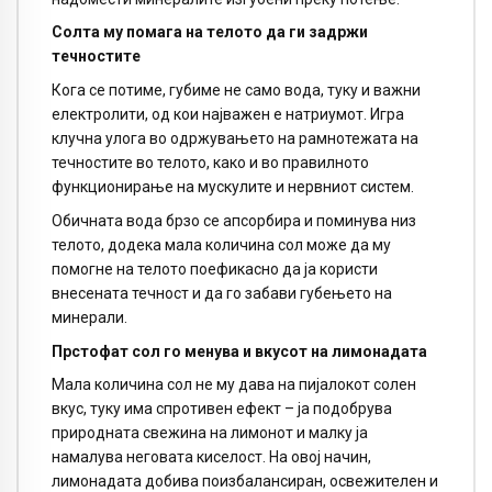
Солта му помага на телото да ги задржи
течностите
Кога се потиме, губиме не само вода, туку и важни
електролити, од кои најважен е натриумот. Игра
клучна улога во одржувањето на рамнотежата на
течностите во телото, како и во правилното
функционирање на мускулите и нервниот систем.
Обичната вода брзо се апсорбира и поминува низ
телото, додека мала количина сол може да му
помогне на телото поефикасно да ја користи
внесената течност и да го забави губењето на
минерали.
Прстофат сол го менува и вкусот на лимонадата
Мала количина сол не му дава на пијалокот солен
вкус, туку има спротивен ефект – ја подобрува
природната свежина на лимонот и малку ја
намалува неговата киселост. На овој начин,
лимонадата добива поизбалансиран, освежителен и