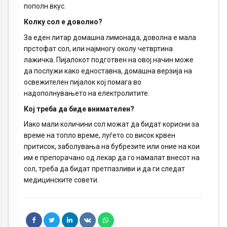
пополн вкус.
Колку сол е доволно?
За еден литар домашна лимонада, доволна е мала
прстофат сол, или најмногу околу четвртина
лажичка. Пијалокот подготвен на овој начин може
да послужи како едноставна, домашна верзија на
освежителен пијалок кој помага во
надополнувањето на електролитите.
Кој треба да биде внимателен?
Иако мали количини сол можат да бидат корисни за
време на топло време, луѓето со висок крвен
притисок, заболувања на бубрезите или оние на кои
им е препорачано од лекар да го намалат внесот на
сол, треба да бидат претпазливи и да ги следат
медицинските совети.