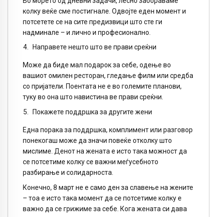
Во морето од дневни задачи, лесно забораваме
колку веќе сме постигнале. Одвојте еден момент и
потсетете се на сите предизвици што сте ги
надминале – и лично и професионално.
Направете нешто што ве прави среќни
Може да биде мал подарок за себе, одење во
вашиот омилен ресторан, гледање филм или средба
со пријатели. Поентата не е во големите планови,
туку во она што навистина ве прави среќни.
Покажете поддршка за другите жени
Една порака за поддршка, комплимент или разговор
понекогаш може да значи повеќе отколку што
мислиме. Денот на жената е исто така можност да
се потсетиме колку се важни меѓусебното
разбирање и солидарноста.
Конечно, 8 март не е само ден за славење на жените
– тоа е исто така момент да се потсетиме колку е
важно да се грижиме за себе. Кога жената си дава