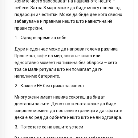
жените често забораваат на најважното нешто –
себеси. Затоа 8 март може да биде многу повеќе од
подароци и честитки. Може да биде ден кога свесно
забавуваме и правиме нешто што навистина нè
прави среќни.
Одвојте време за себе
Дури и еден час може да направи голема разлика.
Прошетка, кафе во мир, читање книга или
едноставно момент на тишина без обврски – сето
тоа се мали ритуали што ни помагаат да ги
наполниме батериите.
Кажете НЕ без грижа на совест
Многу жени имаат навика секогаш да бидат
достапни за сите. Денот на жената може да биде
совршен момент да поставите граници и да сфатите
дека е во ред да одбиете нешто што не ви одговара.
Потсетете се на вашите успеси