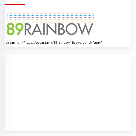
[stream url=”https://popara.mk/89rainbow” background=”gray”]