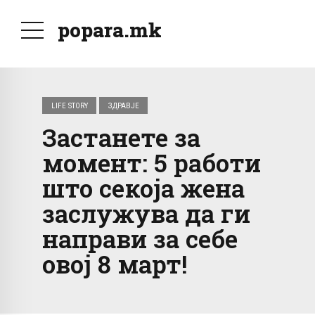
popara.mk
LIFE STORY
ЗДРАВЈЕ
Застанете за
момент: 5 работи
што секоја жена
заслужува да ги
направи за себе
овој 8 март!