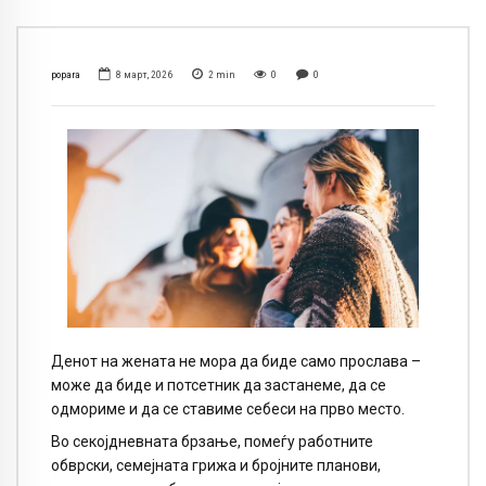
popara
8 март, 2026
2
min
0
0
Денот на жената не мора да биде само прослава –
може да биде и потсетник да застанеме, да се
одмориме и да се ставиме себеси на прво место.
Во секојдневната брзање, помеѓу работните
обврски, семејната грижа и бројните планови,