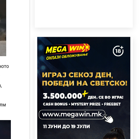
ното
.
,
илм