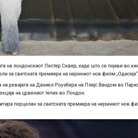
та на лондонскиот Лестер Сквер, каде што се појави во ки
ли за светската премиера на нејзиниот нов филм „Одисеја“
на ревијата на Даниел Роузбери на Плејс Вандом во Париз
екција на црвениот тепих во Лондон.
митира порцелан за светската премиера на нејзиниот нов ф