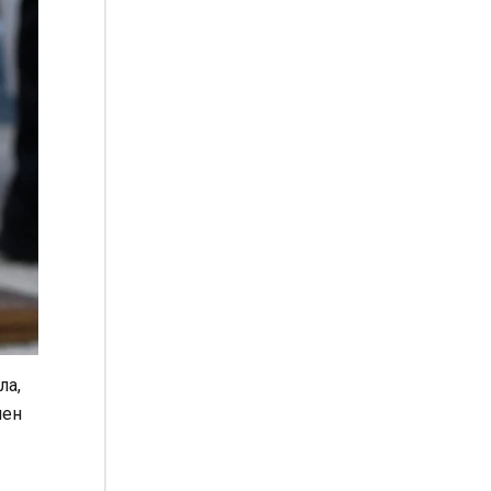
ла,
чен