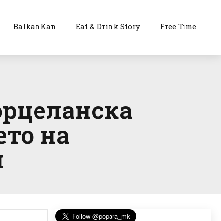
BalkanKan
Eat & Drink Story
Free Time
орцеланска
ето на
н