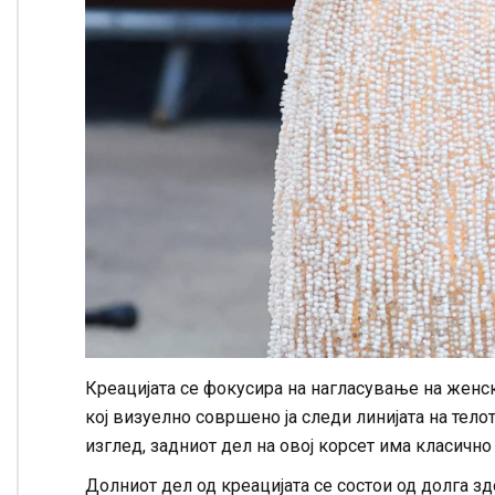
Креацијата се фокусира на нагласување на женск
кој визуелно совршено ја следи линијата на тел
изглед, задниот дел на овој корсет има класичн
Долниот дел од креацијата се состои од долга з