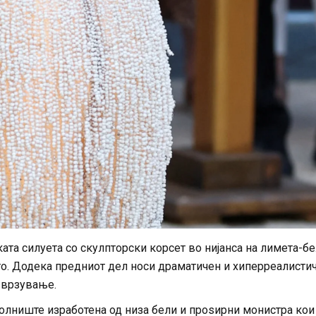
ата силуета со скулпторски корсет во нијанса на лимета-бе
ото. Додека предниот дел носи драматичен и хиперреалисти
о врзување.
долниште изработена од низа бели и проѕирни монистра кои