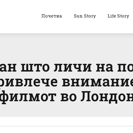
Почетна
Sun Story
Life Story
тан што личи на п
привлече внимани
 филмот во Лондо