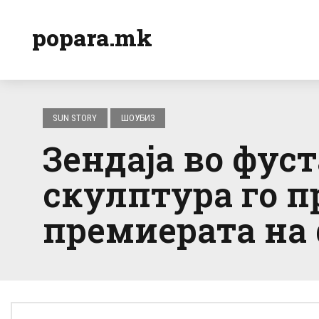
popara.mk
SUN STORY
ШОУБИЗ
Зендаја во фус
скулптура го 
премиерата на