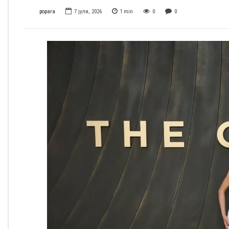
popara
7 јули, 2026
1
min
0
0