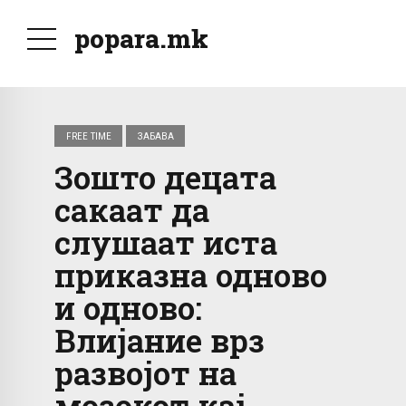
popara.mk
FREE TIME
ЗАБАВА
Зошто децата
сакаат да
слушаат иста
приказна одново
и одново:
Влијание врз
развојот на
мозокот кај