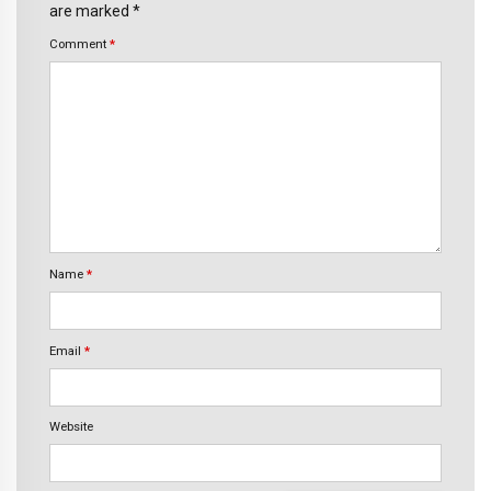
are marked *
Comment
*
Name
*
Email
*
Website