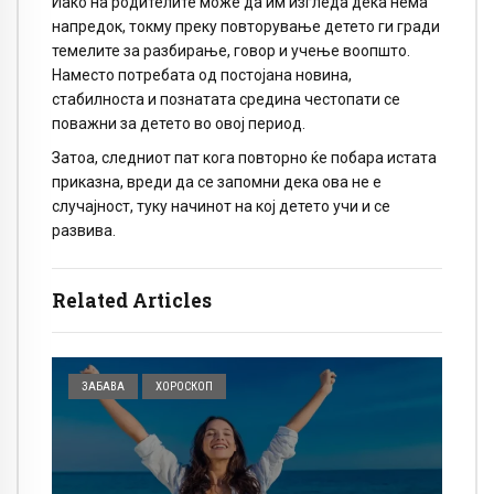
Иако на родителите може да им изгледа дека нема
напредок, токму преку повторување детето ги гради
темелите за разбирање, говор и учење воопшто.
Наместо потребата од постојана новина,
стабилноста и познатата средина честопати се
поважни за детето во овој период.
Затоа, следниот пат кога повторно ќе побара истата
приказна, вреди да се запомни дека ова не е
случајност, туку начинот на кој детето учи и се
развива.
Related Articles
ЗАБАВА
ХОРОСКОП