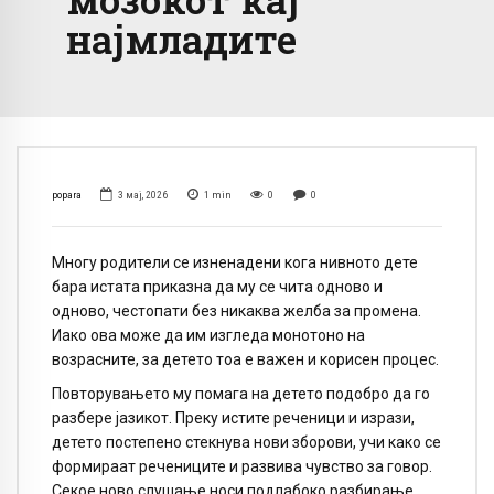
најмладите
popara
3 мај, 2026
1
min
0
0
Многу родители се изненадени кога нивното дете
бара истата приказна да му се чита одново и
одново, честопати без никаква желба за промена.
Иако ова може да им изгледа монотоно на
возрасните, за детето тоа е важен и корисен процес.
Повторувањето му помага на детето подобро да го
разбере јазикот. Преку истите реченици и изрази,
детето постепено стекнува нови зборови, учи како се
формираат речениците и развива чувство за говор.
Секое ново слушање носи подлабоко разбирање,