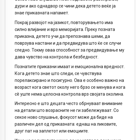
дури и ако однадвор се чини дека детето веќе ја
знае приказната напамет.
Покрај развојот на јазикот, повторувањето има
силно влијание и врз меморијата. Преку позната
приказна, детето учи да препознава шеми, да
поврзува настани и да предвидува што ќе се случи
следно. Токму оваа способност за предвидување му
дава чувство на контрола и безбедност.
Познатите приказни имаат и емоционална вредност.
Кога детето знае што следи, се чувствува
порелаксирано и посигурно. Ова е особено важно на
возраст кога светот околу него брзо се менува и кога
сè уште нема целосна контрола врз својата околина.
Интересно е што децата често обрнуваат внимание
на детали што возрасните не ги забележуваат. Со
секое ново слушање, фокусот може да биде на
различен дел од приказната: еднаш на ликовите,
друг пат на заплетот или емоциите.