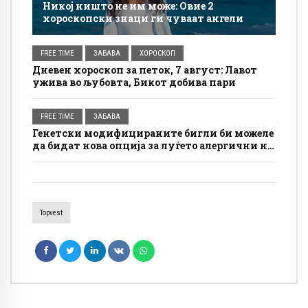
Никој ништо не им може: Овие 2
хороскопски знаци ги чуваат ангели
FREE TIME
ЗАБАВА
ХОРОСКОП
Дневен хороскоп за петок, 7 август: Лавот
ужива во љубовта, Бикот добива пари
FREE TIME
ЗАБАВА
Генетски модифицираните бигли би можеле
да бидат нова опција за луѓето алергични на
кучиња
Topvest