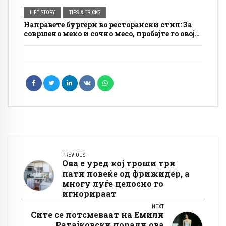
LIFE STORY
TIPS & TRICKS
Направете бургери во ресторански стил: За
совршено меко и сочно месо, пробајте го овој
трик
PREVIOUS
Ова е уред кој троши три
пати повеќе од фрижидер, а
многу луѓе целосно го
игнорираат
NEXT
Сите се потсмеваат на Емили
Ратајковски поради ова