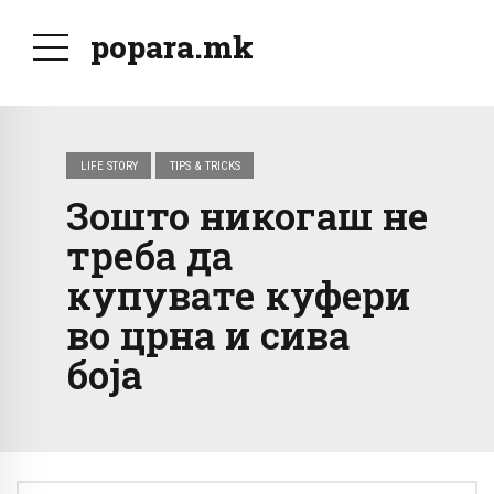
popara.mk
LIFE STORY
TIPS & TRICKS
Зошто никогаш не
треба да
купувате куфери
во црна и сива
боја