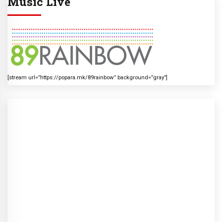
Music Live
[stream url=”https://popara.mk/89rainbow” background=”gray”]