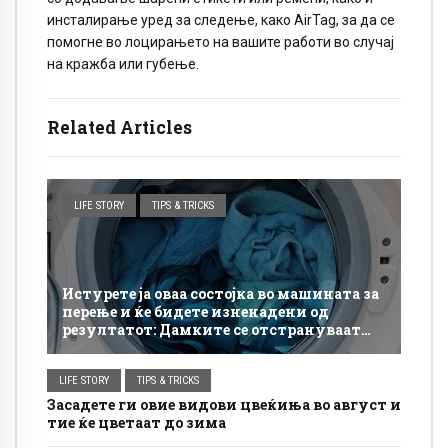
инсталирање уред за следење, како AirTag, за да се
помогне во лоцирањето на вашите работи во случај
на кражба или губење.
Related Articles
LIFE STORY
TIPS & TRICKS
Истурете ја оваа состојка во машината за
перење и ќе бидете изненадени од
резултатот: Дамките се отстрануваат
полесно, а облеката изгледа посвежа
LIFE STORY
TIPS & TRICKS
Засадете ги овие видови цвеќиња во август и
тие ќе цветаат до зима