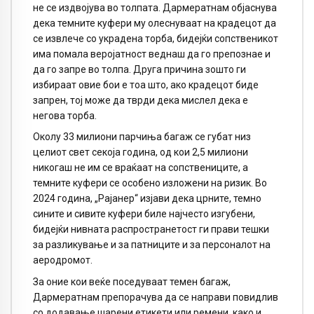
не се издвојува во толпата. Дармератнам објаснува
дека темните куфери му олеснуваат на крадецот да
се извлече со украдена торба, бидејќи сопственикот
има помала веројатност веднаш да го препознае и
да го запре во толпа. Друга причина зошто ги
избираат овие бои е тоа што, ако крадецот биде
запрен, тој може да тврди дека мислел дека е
негова торба.
Околу 33 милиони парчиња багаж се губат низ
целиот свет секоја година, од кои 2,5 милиони
никогаш не им се враќаат на сопствениците, а
темните куфери се особено изложени на ризик. Во
2024 година, „Рајанер“ изјави дека црните, темно
сините и сивите куфери биле најчесто изгубени,
бидејќи нивната распространетост ги прави тешки
за разликување и за патниците и за персоналот на
аеродромот.
За оние кои веќе поседуваат темен багаж,
Дармератнам препорачува да се направи повидлив
со додавање шарени етикети или ремени, како и