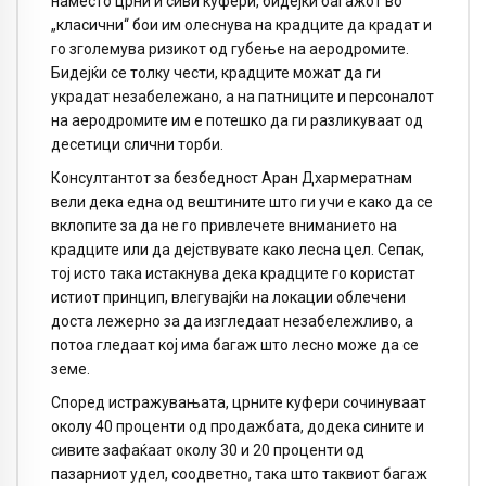
наместо црни и сиви куфери, бидејќи багажот во
„класични“ бои им олеснува на крадците да крадат и
го зголемува ризикот од губење на аеродромите.
Бидејќи се толку чести, крадците можат да ги
украдат незабележано, а на патниците и персоналот
на аеродромите им е потешко да ги разликуваат од
десетици слични торби.
Консултантот за безбедност Аран Дхармератнам
вели дека една од вештините што ги учи е како да се
вклопите за да не го привлечете вниманието на
крадците или да дејствувате како лесна цел. Сепак,
тој исто така истакнува дека крадците го користат
истиот принцип, влегувајќи на локации облечени
доста лежерно за да изгледаат незабележливо, а
потоа гледаат кој има багаж што лесно може да се
земе.
Според истражувањата, црните куфери сочинуваат
околу 40 проценти од продажбата, додека сините и
сивите зафаќаат околу 30 и 20 проценти од
пазарниот удел, соодветно, така што таквиот багаж