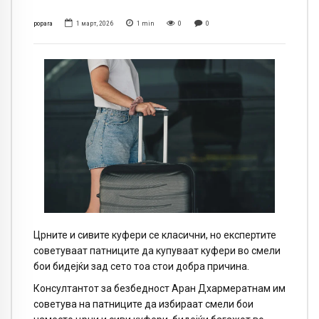
popara
1 март, 2026
1
min
0
0
Црните и сивите куфери се класични, но експертите
советуваат патниците да купуваат куфери во смели
бои бидејќи зад сето тоа стои добра причина.
Консултантот за безбедност Аран Дхармератнам им
советува на патниците да избираат смели бои