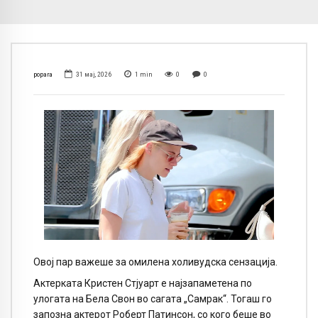
popara
31 мај, 2026
1
min
0
0
Овој пар важеше за омилена холивудска сензација.
Актерката Кристен Стјуарт е најзапаметена по
улогата на Бела Свон во сагата „Самрак“. Тогаш го
запозна актерот Роберт Патинсон, со кого беше во