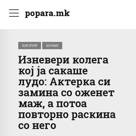
popara.mk
SUN STORY
ШОУБИЗ
Изневери колега
кој ја сакаше
лудо: Актерка си
замина со оженет
маж, а потоа
повторно раскина
со него