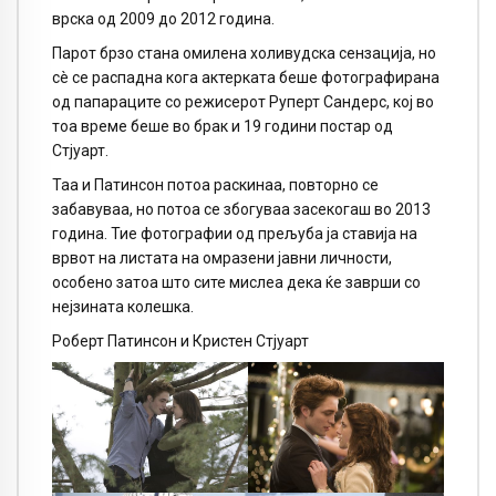
врска од 2009 до 2012 година.
Парот брзо стана омилена холивудска сензација, но
сè се распадна кога актерката беше фотографирана
од папараците со режисерот Руперт Сандерс, кој во
тоа време беше во брак и 19 години постар од
Стјуарт.
Таа и Патинсон потоа раскинаа, повторно се
забавуваа, но потоа се збогуваа засекогаш во 2013
година. Тие фотографии од прељуба ја ставија на
врвот на листата на омразени јавни личности,
особено затоа што сите мислеа дека ќе заврши со
нејзината колешка.
Роберт Патинсон и Кристен Стјуарт