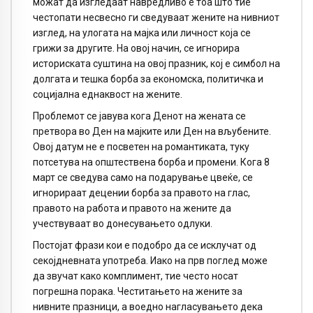
можат да изгледаат навредливо е тоа што тие
честопати несвесно ги сведуваат жените на нивниот
изглед, на улогата на мајка или личност која се
грижи за другите. На овој начин, се игнорира
историската суштина на овој празник, кој е симбол на
долгата и тешка борба за економска, политичка и
социјална еднаквост на жените.
Проблемот се јавува кога Денот на жената се
претвора во Ден на мајките или Ден на вљубените.
Овој датум не е посветен на романтиката, туку
потсетува на општествена борба и промени. Кога 8
март се сведува само на подарување цвеќе, се
игнорираат децении борба за правото на глас,
правото на работа и правото на жените да
учествуваат во донесувањето одлуки.
Постојат фрази кои е подобро да се исклучат од
секојдневната употреба. Иако на прв поглед може
да звучат како комплимент, тие често носат
погрешна порака. Честитањето на жените за
нивните празници, а воедно нагласувањето дека