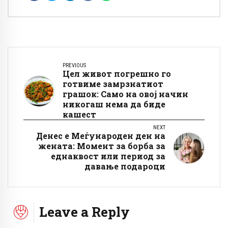
PREVIOUS
Цел живот погрешно го
готвиме замрзнатиот
грашок: Само на овој начин
никогаш нема да биде
кашест
NEXT
Денес е Меѓународен ден на
жената: Момент за борба за
еднаквост или период за
давање подароци
Leave a Reply