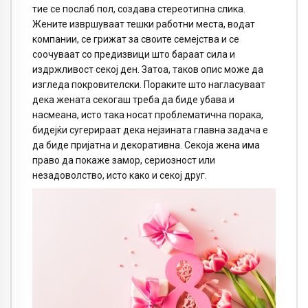
тие се послаб пол, создава стереотипна слика.
Жените извршуваат тешки работни места, водат
компании, се грижат за своите семејства и се
соочуваат со предизвици што бараат сила и
издржливост секој ден. Затоа, таков опис може да
изгледа покровителски. Пораките што нагласуваат
дека жената секогаш треба да биде убава и
насмеана, исто така носат проблематична порака,
бидејќи сугерираат дека нејзината главна задача е
да биде пријатна и декоративна. Секоја жена има
право да покаже замор, сериозност или
незадоволство, исто како и секој друг.