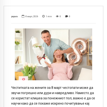
popara
8 март, 2026
1
min
0
0
Честитката на жените за 8 март честопати може да
звучи погрешно или дури и навредливо. Наместо да
се користат клишеа за понежниот пол, важно е да се
научи како да се покаже искрено почитување кај