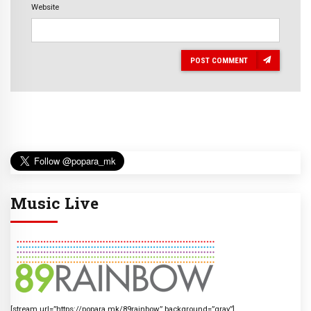
Website
POST COMMENT
Music Live
[stream url=”https://popara.mk/89rainbow” background=”gray”]