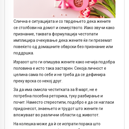
Слична е ситуацијата и со тврдењето дека жените
се столбови на домот и семејството. Иако звучи како
признание, таквата формулација честопати
имплицира очекување дека жените ќе ги преземат
повеќето од домашните обврски без признание или
поддршка.
Изразот што ги опишува жените како нечија подобра
половина е исто така застарен. Секоја личност е
целина сама по себе и не треба да се дефинира
преку врска со некој друг.
За да има смисла честитката за 8 март, не е
потребна посебна реторика, туку разбирање и
почит. Наместо стереотипи, подобро е да се нагласи
придонесот, знаењето и трудот што жените ги
вложуваат во различни области од животот.
На колешка може да ѝ се испрати порака што