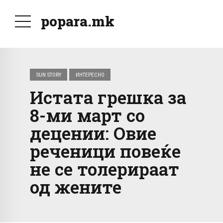
popara.mk
SUN STORY
ИНТЕРЕСНО
Истата грешка за
8-ми март со
децении: Овие
реченици повеќе
не се толерираат
од жените