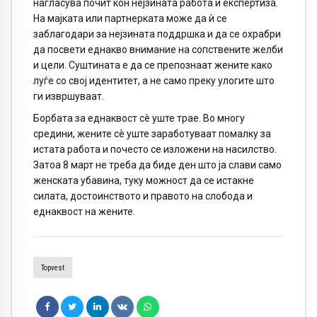
нагласува почит кон нејзината работа и експертиза.
На мајката или партнерката може да ѝ се
заблагодари за нејзината поддршка и да се охрабри
да посвети еднакво внимание на сопствените желби
и цели. Суштината е да се препознаат жените како
луѓе со свој идентитет, а не само преку улогите што
ги извршуваат.
Борбата за еднаквост сè уште трае. Во многу
средини, жените сè уште заработуваат помалку за
истата работа и почесто се изложени на насилство.
Затоа 8 март не треба да биде ден што ја слави само
женската убавина, туку можност да се истакне
силата, достоинството и правото на слобода и
еднаквост на жените.
Topvest