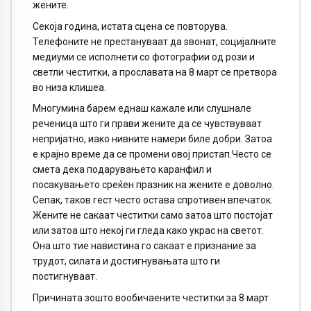
жените.
Секоја година, истата сцена се повторува.
Телефоните не престануваат да ѕвонат, социјалните
медиуми се исполнети со фотографии од рози и
светли честитки, а прославата на 8 март се претвора
во низа клишеа.
Многумина барем еднаш кажале или слушнале
реченица што ги прави жените да се чувствуваат
непријатно, иако нивните намери биле добри. Затоа
е крајно време да се промени овој пристап.Често се
смета дека подарувањето каранфил и
посакувањето среќен празник на жените е доволно.
Сепак, таков гест често остава спротивен впечаток.
Жените не сакаат честитки само затоа што постојат
или затоа што некој ги гледа како украс на светот.
Она што тие навистина го сакаат е признание за
трудот, силата и достигнувањата што ги
постигнуваат.
Причината зошто вообичаените честитки за 8 март