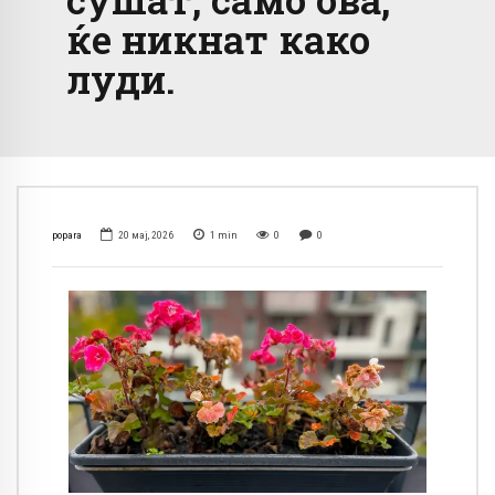
ќе никнат како
луди.
popara
20 мај, 2026
1
min
0
0