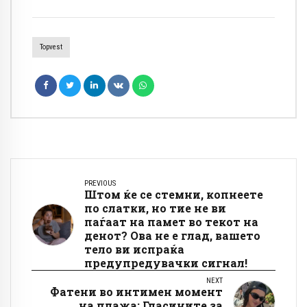
Topvest
PREVIOUS
Штом ќе се стемни, копнеете
по слатки, но тие не ви
паѓаат на памет во текот на
денот? Ова не е глад, вашето
тело ви испраќа
предупредувачки сигнал!
NEXT
Фатени во интимен момент
на плажа: Гласините за