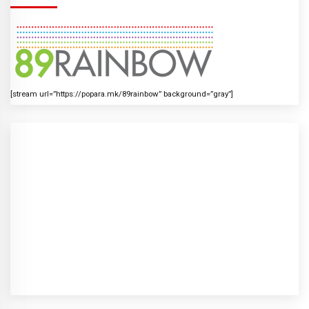
[stream url=”https://popara.mk/89rainbow” background=”gray”]