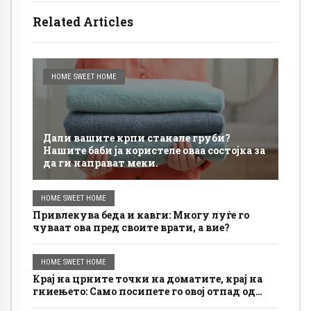
Related Articles
HOME SWEET HOME
Дали вашите крпи станале груби?
Нашите баби ја користеле оваа состојка за
да ги направат меки.
HOME SWEET HOME
Привлекува беда и кавги: Многу луѓе го
чуваат ова пред своите врати, а вие?
HOME SWEET HOME
Крај на црните точки на доматите, крај на
гниењето: Само посипете го овој отпад од
кујната на земја, тој веднаш ќе се опорави.