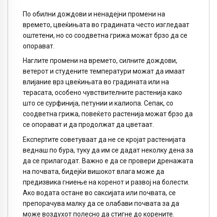
По обилни дождови и ненадејни промени на
времето, цвеќињата во градината често изгледаат
оштетени, но со соодветна грижа можат брзо да се
опорават.
Наглите промени на времето, силните дождови,
ветерот и студените температури можат да имаат
влијание врз цвеќињата во градината или на
терасата, особено чувствителните растенија како
што се сурфинија, петунии и калиопа. Сепак, со
соодветна грижа, повеќето растенија можат брзо да
се опорават и да продолжат да цветаат.
Експертите советуваат да не се кројат растенијата
веднаш по бура, туку да им се дадат неколку дена за
да се прилагодат. Важно е да се провери дренажата
на почвата, бидејќи вишокот влага може да
предизвика гниење на коренот и развој на болести.
Ако водата остане во саксијата или почвата, се
препорачува малку да се олабави почвата за да
може воздухот полесно да стигне до корените.