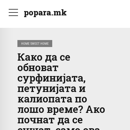
popara.mk
HOME SWEET HOME
Како да се
обноват
сурфинијата,
петунијата и
калиопата по
лошо време? Ако
почнат да се
сушат, само ова,