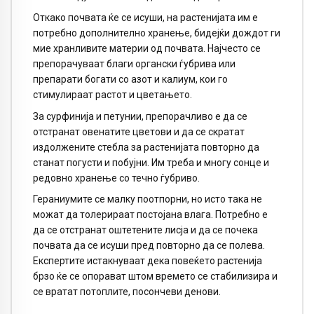
Откако почвата ќе се исуши, на растенијата им е
потребно дополнително хранење, бидејќи дождот ги
мие хранливите материи од почвата. Најчесто се
препорачуваат благи органски ѓубрива или
препарати богати со азот и калиум, кои го
стимулираат растот и цветањето.
За сурфинија и петунии, препорачливо е да се
отстранат овенатите цветови и да се скратат
издолжените стебла за растенијата повторно да
станат погусти и побујни. Им треба и многу сонце и
редовно хранење со течно ѓубриво.
Гераниумите се малку поотпорни, но исто така не
можат да толерираат постојана влага. Потребно е
да се отстранат оштетените лисја и да се почека
почвата да се исуши пред повторно да се полева.
Експертите истакнуваат дека повеќето растенија
брзо ќе се опорават штом времето се стабилизира и
се вратат потоплите, посончеви денови.