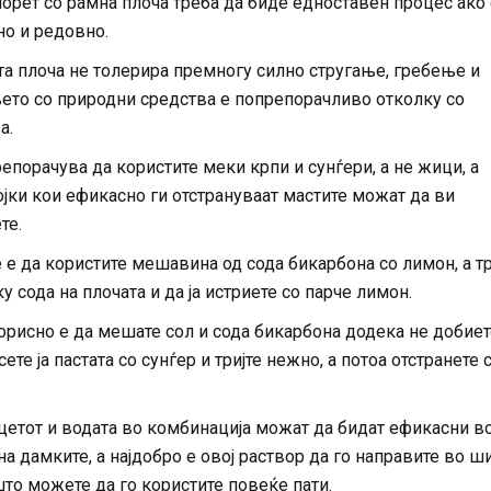
орет со рамна плоча треба да биде едноставен процес ако 
о и редовно.
та плоча не толерира премногу силно стругање, гребење и
њето со природни средства е попрепорачливо отколку со
а.
репорачува да користите меки крпи и сунѓери, а не жици, а
јки кои ефикасно ги отстрануваат мастите можат да ви
те.
 е да користите мешавина од сода бикарбона со лимон, а т
у сода на плочата и да ја истриете со парче лимон.
орисно е да мешате сол и сода бикарбона додека не добиет
сете ја пастата со сунѓер и тријте нежно, а потоа отстранете 
цетот и водата во комбинација можат да бидат ефикасни в
а дамките, а најдобро е овој раствор да го направите во 
то можете да го користите повеќе пати.