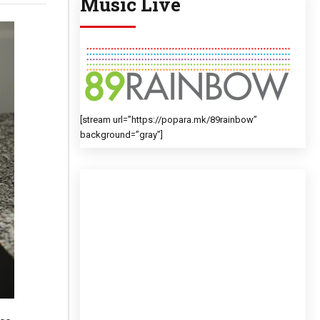
Music Live
[stream url=”https://popara.mk/89rainbow”
background=”gray”]