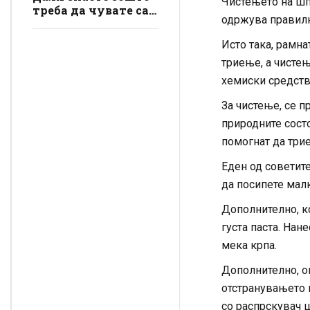
Чистењето на шп
за неа
треба да чувате сад
одржува правилн
со талог од кафе во
кујната?! Не постои
Исто така, рамна
само една причина
триење, а чисте
хемиски средств
За чистење, се п
природните состо
помогнат да трие
Еден од советите
да посипете малк
Дополнително, к
густа паста. Нане
мека крпа.
Дополнително, о
отстранувањето н
со распрскувач ш