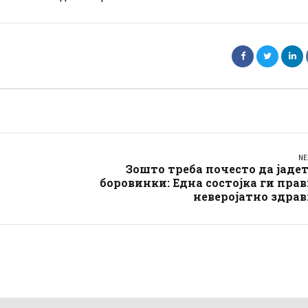
NE
Зошто треба почесто да јаде
боровинки: Една состојка ги пра
неверојатно здра