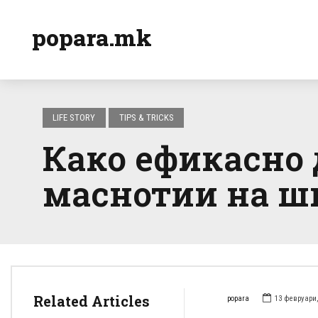
popara.mk
LIFE STORY
TIPS & TRICKS
Како ефикасно 
маснотии на ш
Related Articles
popara
13 февруари,