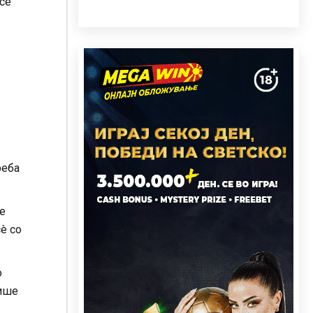
се
реба
е
сè со
о
шише