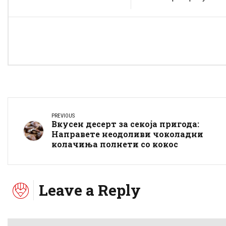
PREVIOUS
Вкусен десерт за секоја пригода:
Направете неодоливи чоколадни
колачиња полнети со кокос
Leave a Reply