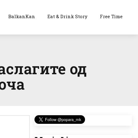
BalkanKan
Eat & Drink Story
Free Time
аслагите од
оча