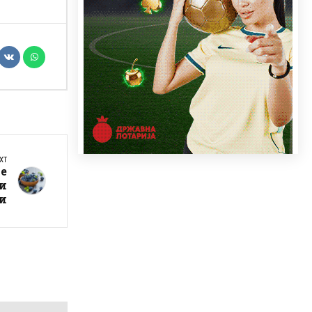
XT
те
ви
ви