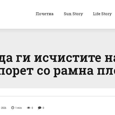
Почетна
Sun Story
Life Story
да ги исчистите н
порет со рамна пл
 2026
1
min
0
0