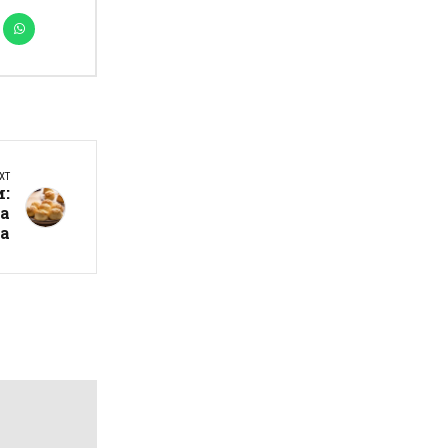
XT
и:
на
ка