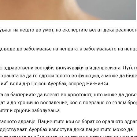
уваат на нешто во умот, но експертите велат дека реалност
доведе до заболување на непцата, а заболувањето на непц
здравствени состојби, вклучувајќи ја и депресијата. Луѓето
 храната за да го одржи телото во функција, а може да биде
ии“, вели д-р Џејсон Ауербах, според Би-Би-Си.
а за бактериите да влезат во крвотокот, што може да дов
т и до хронично воспаление, кое е поврзано со голем број
итет и срцеви заболувања.
алното здравје. Пациентите кои се борат со оралното здра
 дејствуваат. Ауербах известува дека пациентите може да