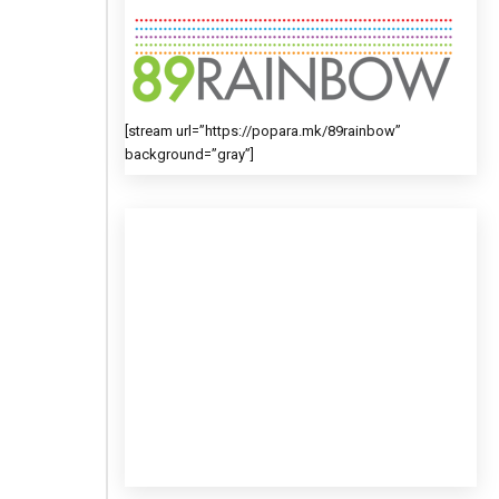
[stream url=”https://popara.mk/89rainbow”
background=”gray”]