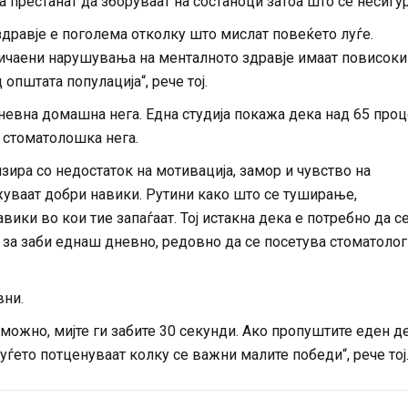
да престанат да зборуваат на состаноци затоа што се несигу
здравје е поголема отколку што мислат повеќето луѓе.
ичаени нарушувања на менталното здравје имаат повисоки
општата популација“, рече тој.
дневна домашна нега. Една студија покажа дека над 65 про
 стоматолошка нега.
зира со недостаток на мотивација, замор и чувство на
жуваат добри навики. Рутини како што се туширање,
ики во кои тие запаѓаат. Тој истакна дека е потребно да с
ц за заби еднаш дневно, редовно да се посетува стоматолог
вни.
ожно, мијте ги забите 30 секунди. Ако пропуштите еден де
уѓето потценуваат колку се важни малите победи“, рече тој