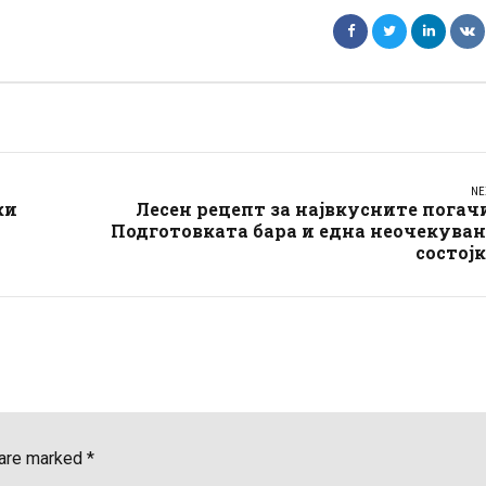
NE
ки
Лесен рецепт за највкусните погач
Подготовката бара и една неочекува
состој
 are marked *