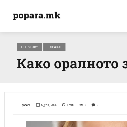
popara.mk
LIFE STORY
ЗДРАВЈЕ
Како оралното з
popara
5 јули, 2026
1
min
0
0