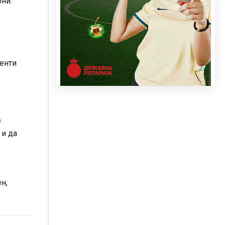
рни.
центи
е
 и да
н,
.