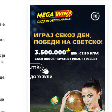
а е
ата
 ја
 и
еде
вје