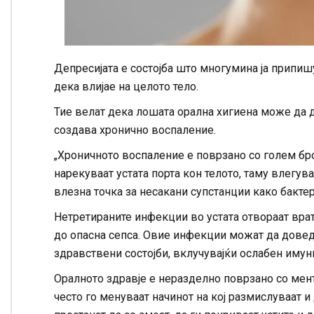
Депресијата е состојба што многумина ја припиш
дека влијае на целото тело.
Тие велат дека лошата орална хигиена може да 
создава хронично воспаление.
„Хроничното воспаление е поврзано со голем број 
нарекуваат устата порта кон телото, таму влегува
влезна точка за несакани супстанции како бактер
Нетретираните инфекции во устата отвораат врат
до опасна сепса. Овие инфекции можат да доведа
здравствени состојби, вклучувајќи ослабен имун
Оралното здравје е неразделно поврзано со мент
често го менуваат начинот на кој размислуваат и