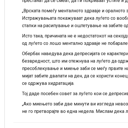
престанат да се смеат, да ги покриваат устите и 
„Врската помеѓу менталното здравје и оралното 
Истражувањата покажуваат дека луѓето со вооб
стапки на расипување и оштетување на забите од 
Исто така, причината не е недостатокот на секој
од луѓето со лошо ментално здравје не побарале
Обербах наведува дека депресијата се карактери
безвредност, што им отежнува на луѓето да одр
пресоблекување и миење заби се меѓу првите нав
мијат забите двапати на ден, да се користи коне
се одржува хидратација.
Тој даде посебен совет за луѓето кои се депреси
„Ако миењето заби две минути ви изгледа невозм
не го претворајте во една недела. Мислам дека л