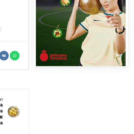
.
XT
а
на
и
а