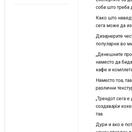
полесно, а облеката
август и тие ќе
изгледа посвежа
соба што треба 
цветаат до зима
Како што навед
сега може да из
Дизајнерите чес
популарни во ми
„Денешните прос
наместо да бида
кафе и комплети“
Наместо тоа, та
различни тексту
„Трендот сега е
создавајќи кохе
таа.
Дури и ако е по