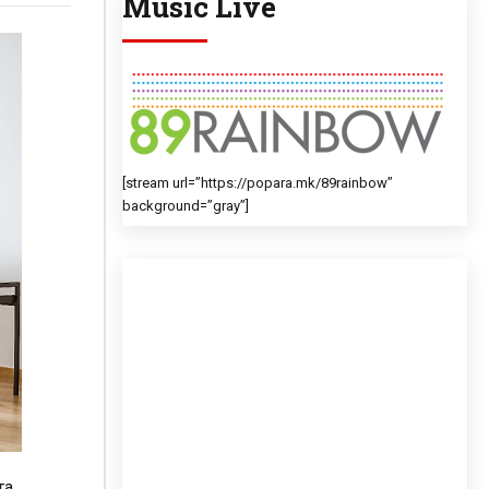
Music Live
[stream url=”https://popara.mk/89rainbow”
background=”gray”]
та