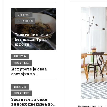
LIFE STORY
TIPS & TRICKS
Тавата ќе свети
без жица: Трик
што ги
отстранува дури
и
LIFE STORY
најтврдокорните
наслаги
TIPS & TRICKS
Истурете ја оваа
состојка во
машината за
перење и ќе бидете
LIFE STORY
изненадени од
резултатот:
TIPS & TRICKS
Дамките се
Засадете ги овие
отстрануваат
видови цвеќиња во
Експертите за д