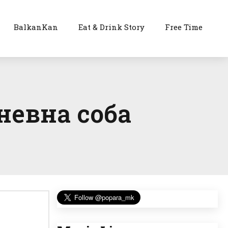
BalkanKan
Eat & Drink Story
Free Time
невна соба