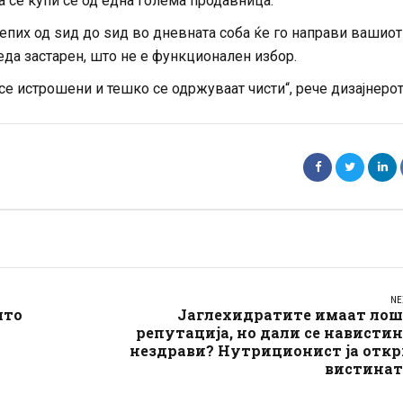
а се купи сè од една голема продавница.
епих од ѕид до ѕид во дневната соба ќе го направи вашиот
еда застарен, што не е функционален избор.
 се истрошени и тешко се одржуваат чисти“, рече дизајнерот
NE
што
Јаглехидратите имаат лош
репутација, но дали се нависти
нездрави? Нутриционист ја откр
вистинат