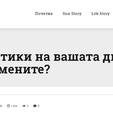
Почетна
Sun Story
Life Story
тики на вашата д
омените?
26
1
min
0
0