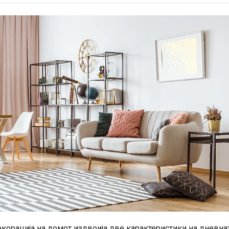
екорација на домот издвоија две карактеристики на дневна