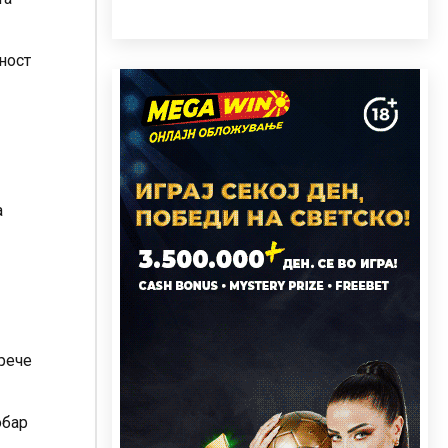
ност
а
 рече
обар