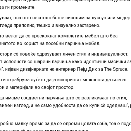
да ги промените.
уваат, она што некогаш беше синоним за луксуз или модер
гледа преполно, тешко и визуелно застарено.
то велат да се прескокнат комплетите мебел што беа
натото во корист на посебни парчиња мебел.
тори сè повеќе одразуваат личен стил и индивидуалност,
т исполнети со шарени парчиња како идентични масички з
, изјави дизајнерката на ентериер Пејџ Дик за The Spruce.
а ги охрабрува луѓето да ја искористат можноста да внесат
ри и материјали во својот простор.
 да имаме соодветни парчиња што се разликуваат по стил,
зивен изглед, а не само удобноста да се купи сè одеднаш“,
требно малку време за да се опреми целата соба, тоа е под