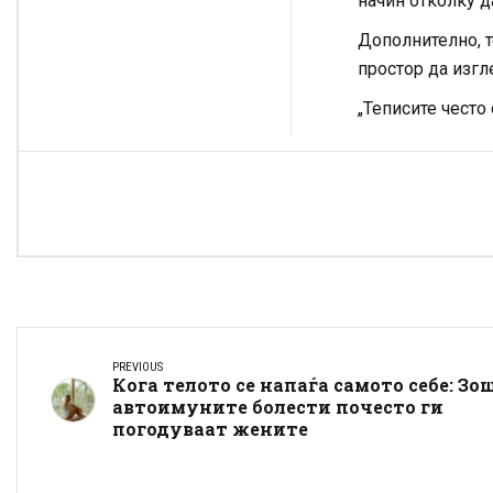
начин отколку д
Дополнително, т
простор да изгл
„Теписите често
PREVIOUS
Кога телото се напаѓа самото себе: Зо
автоимуните болести почесто ги
погодуваат жените