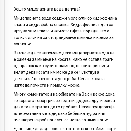
Зошто мицеларната вода делува?
Мицеларната вода содржи молекули со хидрофилна
глава и хидрофобна опашка. Хидрофобниот дел се
врзува за маслото и нечистотијата, поради што е
толку одлична за отстранување шминка и крема за
сончање.
Важно е да се напомене дека мицеларната вода не
е замена за миење на косата. Иако не остава траги
од прашок како сувиот шампон, некои корисници
велат дека косата им може да се чувствува
„леплива“ по неговата употреба. Сепак, косата
изгледа почиста и помалку мрсна.
Многу коментатори на објавата на Зајон рекоа дека
го користат овој трик со години, додека други рекоа
дека тоа е прв пат да го пробаат. Некои предложија
алтернативни методи, како бебешка пудра или
пченкарен скроб нанесен со четка за шминкање.
Едно лице додаде совет за потемна коса: Измешајте