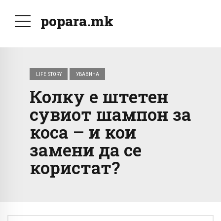
popara.mk
LIFE STORY
УБАВИНА
Колку е штетен
сувиот шампон за
коса – и кои
замени да се
користат?