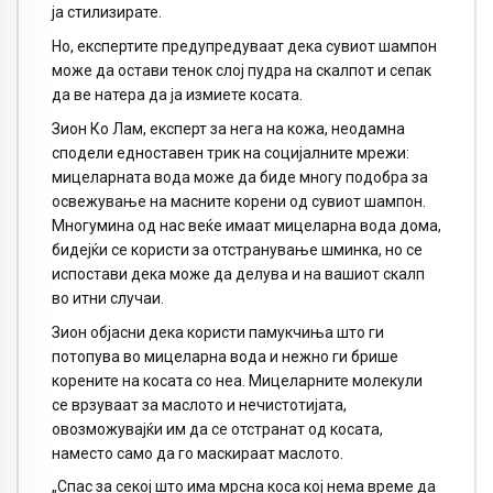
ја стилизирате.
Но, експертите предупредуваат дека сувиот шампон
може да остави тенок слој пудра на скалпот и сепак
да ве натера да ја измиете косата.
Зион Ко Лам, експерт за нега на кожа, неодамна
сподели едноставен трик на социјалните мрежи:
мицеларната вода може да биде многу подобра за
освежување на масните корени од сувиот шампон.
Многумина од нас веќе имаат мицеларна вода дома,
бидејќи се користи за отстранување шминка, но се
испостави дека може да делува и на вашиот скалп
во итни случаи.
Зион објасни дека користи памукчиња што ги
потопува во мицеларна вода и нежно ги брише
корените на косата со неа. Мицеларните молекули
се врзуваат за маслото и нечистотијата,
овозможувајќи им да се отстранат од косата,
наместо само да го маскираат маслото.
„Спас за секој што има мрсна коса кој нема време да