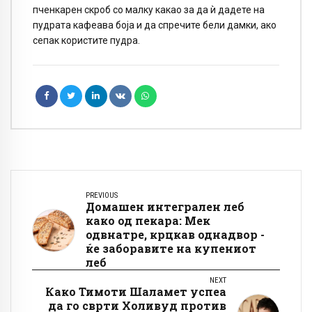
пченкарен скроб со малку какао за да ѝ дадете на
пудрата кафеава боја и да спречите бели дамки, ако
сепак користите пудра.
PREVIOUS
Домашен интегрален леб
како од пекара: Мек
одвнатре, крцкав однадвор -
ќе заборавите на купениот
леб
NEXT
Како Тимоти Шаламет успеа
да го сврти Холивуд против