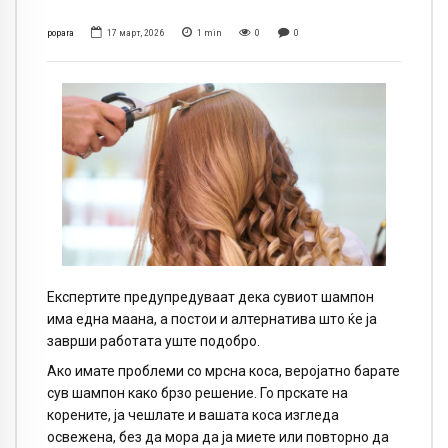
popara
17 март, 2026
1
min
0
0
Експертите предупредуваат дека сувиот шампон
има една маана, а постои и алтернатива што ќе ја
заврши работата уште подобро.
Ако имате проблеми со мрсна коса, веројатно барате
сув шампон како брзо решение. Го прскате на
корените, ја чешлате и вашата коса изгледа
освежена, без да мора да ја миете или повторно да