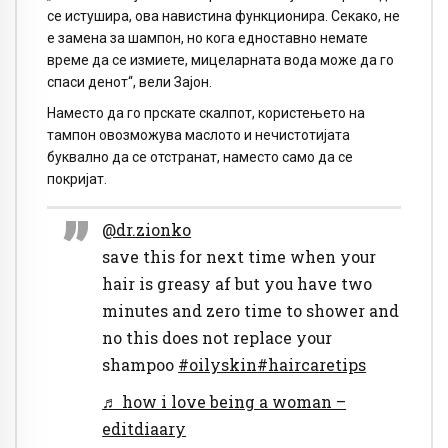
се истушира, ова навистина функционира. Секако, не
е замена за шампон, но кога едноставно немате
време да се измиете, мицеларната вода може да го
спаси денот“, вели Зајон.
Наместо да го прскате скалпот, користењето на
тампон овозможува маслото и нечистотијата
буквално да се отстранат, наместо само да се
покријат.
@dr.zionko
save this for next time when your
hair is greasy af but you have two
minutes and zero time to shower and
no this does not replace your
shampoo
#oilyskin
#haircaretips
♬ how i love being a woman –
editdiaary