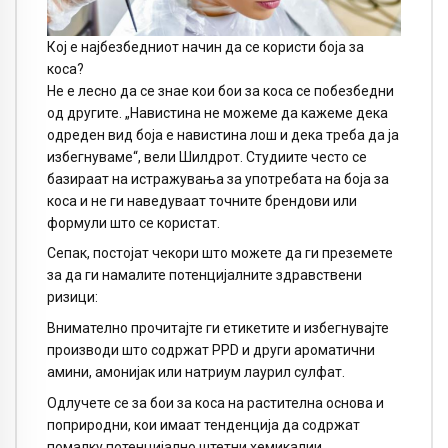
Кој е најбезбедниот начин да се користи боја за
коса?
Не е лесно да се знае кои бои за коса се побезбедни
од другите. „Навистина не можеме да кажеме дека
одреден вид боја е навистина лош и дека треба да ја
избегнуваме“, вели Шилдрот. Студиите често се
базираат на истражувања за употребата на боја за
коса и не ги наведуваат точните брендови или
формули што се користат.
Сепак, постојат чекори што можете да ги преземете
за да ги намалите потенцијалните здравствени
ризици:
Внимателно прочитајте ги етикетите и избегнувајте
производи што содржат PPD и други ароматични
амини, амонијак или натриум лаурил сулфат.
Одлучете се за бои за коса на растителна основа и
поприродни, кои имаат тенденција да содржат
помалку потенцијално штетни хемикалии.