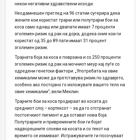
некои негативни здравствени исходи.
Неодамнешен преглед на 96 статии сугерира дека
жените кои користат трајни или полутрајни бои за
коса само еднаш или двапати имаат 7 проценти
зголемен ризик од рак на дојка, додека оние кои ги
користат од 35 до 89 пати имаат 31 процент
зголемен ризик.
Трајната боја за коса е поврзана и со 250 проценти
зголемен ризик од рак на мочниот меур кај луѓе со
одредени генетски фактори. „Употребата на овие
хемикалии може да претставува ризик по здравјето,
особено ако постојано го изложувате вашето тело на
овие хемикалии“, вели Меклин.
Трајните бои за коса продираат во косата до
средниот слој – кортексот – за да го отстранат
постоечкиот пигмент и да остават нова боја.
Полутрајните и привремените бои ги бојат
надворешните слоеви на косата и со текот на
времето се измиваат. Истражувачите ги посочуваат