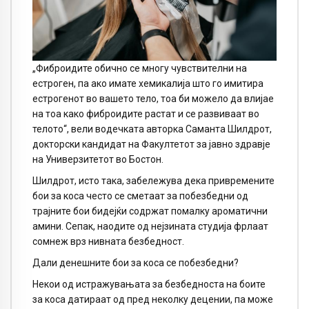
„Фиброидите обично се многу чувствителни на
естроген, па ако имате хемикалија што го имитира
естрогенот во вашето тело, тоа би можело да влијае
на тоа како фиброидите растат и се развиваат во
телото“, вели водечката авторка Саманта Шилдрот,
докторски кандидат на Факултетот за јавно здравје
на Универзитетот во Бостон.
Шилдрот, исто така, забележува дека привремените
бои за коса често се сметаат за побезбедни од
трајните бои бидејќи содржат помалку ароматични
амини. Сепак, наодите од нејзината студија фрлаат
сомнеж врз нивната безбедност.
Дали денешните бои за коса се побезбедни?
Некои од истражувањата за безбедноста на боите
за коса датираат од пред неколку децении, па може