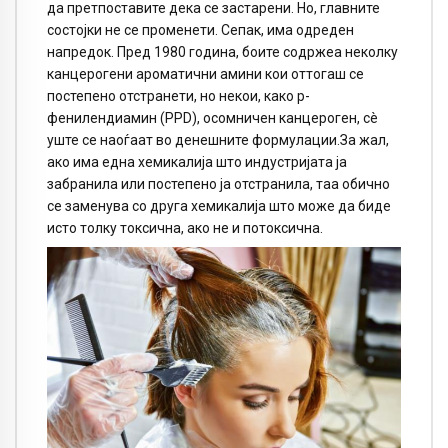
да претпоставите дека се застарени. Но, главните
состојки не се променети. Сепак, има одреден
напредок. Пред 1980 година, боите содржеа неколку
канцерогени ароматични амини кои оттогаш се
постепено отстранети, но некои, како p-
фенилендиамин (PPD), осомничен канцероген, сè
уште се наоѓаат во денешните формулации.За жал,
ако има една хемикалија што индустријата ја
забранила или постепено ја отстранила, таа обично
се заменува со друга хемикалија што може да биде
исто толку токсична, ако не и потоксична.