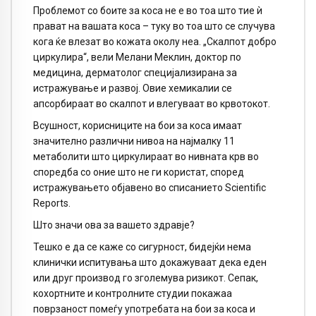
Проблемот со боите за коса не е во тоа што тие ѝ
прават на вашата коса – туку во тоа што се случува
кога ќе влезат во кожата околу неа. „Скалпот добро
циркулира“, вели Мелани Меклин, доктор по
медицина, дерматолог специјализирана за
истражување и развој. Овие хемикалии се
апсорбираат во скалпот и влегуваат во крвотокот.
Всушност, корисниците на бои за коса имаат
значително различни нивоа на најмалку 11
метаболити што циркулираат во нивната крв во
споредба со оние што не ги користат, според
истражувањето објавено во списанието Scientific
Reports.
Што значи ова за вашето здравје?
Тешко е да се каже со сигурност, бидејќи нема
клинички испитувања што докажуваат дека еден
или друг производ го зголемува ризикот. Сепак,
кохортните и контролните студии покажаа
поврзаност помеѓу употребата на бои за коса и