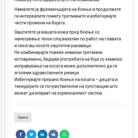
Намалете ја фреквенцијата на боење и продолжете
ги интервалите помеѓу третманите и избегнувајте
чести промени на бојата.
Заштитете ја вашата кожа пред боење со
нанесување тенок слој вазелин по работ на главата
и секогаш носете заштитни ракавици.
Не комбинирајте повеќе хемиски третмани
истовремено, бидејќи употребата на боја со хемиско
исправување на косата може дополнително да ги
зголеми здравствените ризици.
Избегнувајте прерано боење на косата – децата и
тинејџерите се почувствителни на супстанции што
можат да влијаат на хормоналниот систем.
Topvest