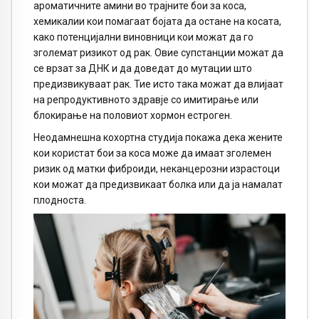
ароматичните амини во трајните бои за коса,
хемикалии кои помагаат бојата да остане на косата,
како потенцијални виновници кои можат да го
зголемат ризикот од рак. Овие супстанции можат да
се врзат за ДНК и да доведат до мутации што
предизвикуваат рак. Тие исто така можат да влијаат
на репродуктивното здравје со имитирање или
блокирање на половиот хормон естроген.
Неодамнешна кохортна студија покажа дека жените
кои користат бои за коса може да имаат зголемен
ризик од матки фиброиди, неканцерозни израстоци
кои можат да предизвикаат болка или да ја намалат
плодноста.