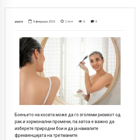
popara
8 февруари, 2026
2
min
0
0
Боењето на косата може да го зголеми ризикот од
рак и хормонални промени, па затоа е важно да
изберете природни бои и да ја намалите
фреквенцијата на третманите.