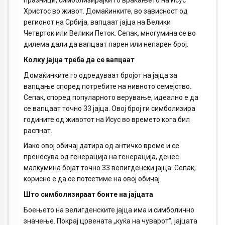
празници, симболизирајќи го враќањето на Исус
Христос во живот. Домаќинките, во зависност од
регионот на Србија, вапцаат јајца на Велики
Четврток или Велики Петок. Сепак, многумина се во
дилема дали да вапцаат парен или непарен број.
Колку јајца треба да се вапцаат
Домаќинките го одредуваат бројот на јајца за
вапцање според потребите на нивното семејство.
Сепак, според популарното верување, идеално е да
се вапцаат точно 33 јајца. Овој број ги симболизира
годините од животот на Исус во времето кога бил
распнат.
Иако овој обичај датира од античко време и се
пренесува од генерација на генерација, денес
малкумина бојат точно 33 велигденски јајца. Сепак,
корисно е да се потсетиме на овој обичај.
Што симболизираат боите на јајцата
Боењето на велигденските јајца има и симболично
значење. Покрај црвената „куќа на чуварот“, јајцата