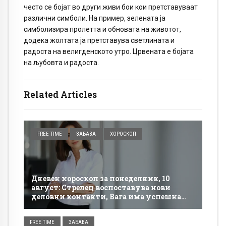
често се бојат во други живи бои кои претставуваат
различни симболи. На пример, зелената ја
симболизира пролетта и обновата на животот,
додека жолтата ја претставува светлината и
радоста на велигденското утро. Црвената е бојата
на љубовта и радоста.
Related Articles
FREE TIME
ЗАБАВА
ХОРОСКОП
Дневен хороскоп за понеделник, 10
август: Стрелец воспоставува нови
деловни контакти, Вага има успешна
соработка
FREE TIME
ЗАБАВА