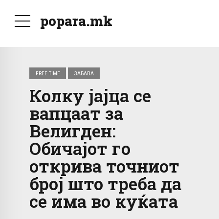
popara.mk
FREE TIME
ЗАБАВА
Колку јајца се
вапцаат за
Велигден:
Обичајот го
открива точниот
број што треба да
се има во куќата