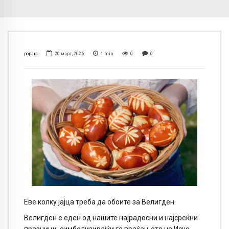
popara
20 март, 2026
1
min
0
0
Еве колку јајца треба да обоите за Велигден.
Велигден е еден од нашите најрадосни и најсреќни