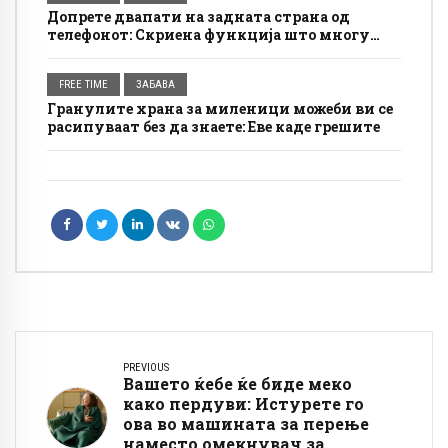
Допрете двапати на задната страна од
телефонот: Скриена функција што многу
луѓе не ја користат
FREE TIME
ЗАБАВА
Гранулите храна за миленици можеби ви се
расипуваат без да знаете: Еве каде грешите
PREVIOUS
Вашето ќебе ќе биде меко
како пердуви: Истурете го
ова во машината за перење
наместо омекнувач за