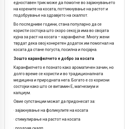
едноставен трик може да помогне во зајакнувањето
на корените на косата, поттикнување на растот и
подобрување на здравјето на скалпот.
Во последниве години, стана популарно да се
користи состојка што скоро секој ја има во својата
кујна за раст на косата – каранфилче. Многу жени
тврдат дека овој конкретен додаток им помогнал на
косата да стане погуста, посилна и посјајна.
Зошто каранфилчето е добро за косата
Каранфилчето е познато како ароматичен зачин, но
долго време се користи и во традиционалната
медицина и природната нега. Богато е со корисни
состојки како што се витамин Е, магнезиум и
калциум.
Овие супстанции можат да придонесат за:
· зајакнување на фоликулите на косата
· стимулирање на растот на косата
· поздрав скалп.