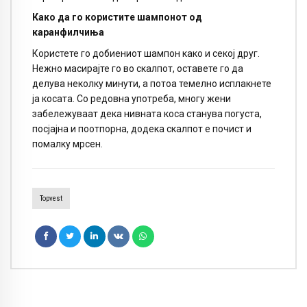
Како да го користите шампонот од
каранфилчиња
Користете го добиениот шампон како и секој друг.
Нежно масирајте го во скалпот, оставете го да
делува неколку минути, а потоа темелно исплакнете
ја косата. Со редовна употреба, многу жени
забележуваат дека нивната коса станува погуста,
посјајна и поотпорна, додека скалпот е почист и
помалку мрсен.
Topvest