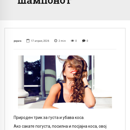
popara
17 април, 2026
2
min
0
0
Природен трик за густа и убава коса.
Ако сакате погуста, посилна и посјајна коса, овој