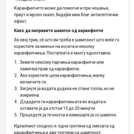
Каранфилчето може да помогне и при чешање,
првут и мрсен скалп, бидејќи има благ антисептички
ефект.
Како да направите шампон од каранфилче
За овој трик, сè што ви треба е шампонот што веќе го
користите за миење на косата и неколку
каранфилчиња. Постапката е многу едноставна:
Земете неколку парчиња каранфилче или
лажичка прав од каранфилче.
Ако користите цели каранфилчиња, малку
изгмечете ги.
Загрејте ја водата додека не стане топла, но не
зовриена.
Додадете ги каранфилчињата во водата и
оставете ја да отстои 15 до 20 минути.
Процедете ја течноста и измешајте ја со шампон.
Идеалниот сооднос е: една третина од смесата од
каранфилчиња и две третини од шампонот.