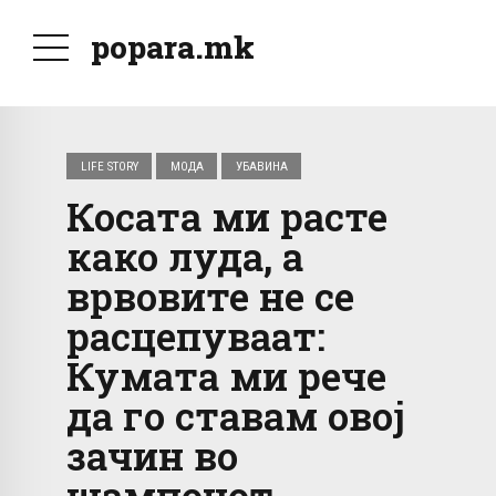
popara.mk
LIFE STORY
МОДА
УБАВИНА
Косата ми расте
како луда, а
врвовите не се
расцепуваат:
Кумата ми рече
да го ставам овој
зачин во
шампонот