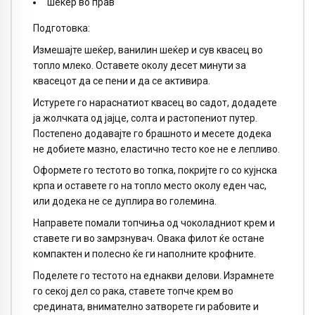
шеќер во прав
Подготовка:
Измешајте шеќер, ванилин шеќер и сув квасец во
топло млеко. Оставете околу десет минути за
квасецот да се пени и да се активира.
Истурете го нараснатиот квасец во садот, додадете
ја жолчката од јајце, солта и растопениот путер.
Постепено додавајте го брашното и месете додека
не добиете мазно, еластично тесто кое не е лепливо.
Оформете го тестото во топка, покријте го со кујнска
крпа и оставете го на топло место околу еден час,
или додека не се дуплира во големина.
Направете помали топчиња од чоколадниот крем и
ставете ги во замрзнувач. Овака филот ќе остане
компактен и полесно ќе ги наполните крофните.
Поделете го тестото на еднакви делови. Израмнете
го секој дел со рака, ставете топче крем во
средината, внимателно затворете ги рабовите и