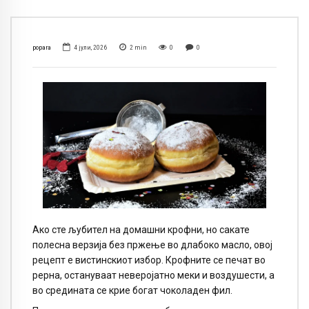
popara
4 јули, 2026
2
min
0
0
Ако сте љубител на домашни крофни, но сакате
полесна верзија без пржење во длабоко масло, овој
рецепт е вистинскиот избор. Крофните се печат во
рерна, остануваат неверојатно меки и воздушести, а
во средината се крие богат чоколаден фил.