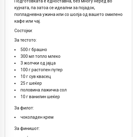
Подготовката е едноставна, без многу неред во
кујната, па затоа се идеални за појадок,
попладневна ужина или со шолја од вашето омилено
кафе или чај.
Состојки:
За тестото:
500 г брашно
300 мл топло млеко
3 жолчки од јајца
100 г растопен путер
10 г сув квасец
25 г шеќер
половина лажичка сол
10 г ванилин шеќер
За филот:
чоколаден крем
За финишот: