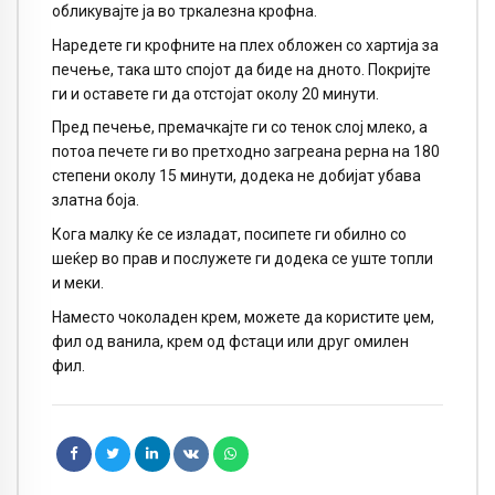
обликувајте ја во тркалезна крофна.
Наредете ги крофните на плех обложен со хартија за
печење, така што спојот да биде на дното. Покријте
ги и оставете ги да отстојат околу 20 минути.
Пред печење, премачкајте ги со тенок слој млеко, а
потоа печете ги во претходно загреана рерна на 180
степени околу 15 минути, додека не добијат убава
златна боја.
Кога малку ќе се изладат, посипете ги обилно со
шеќер во прав и послужете ги додека се уште топли
и меки.
Наместо чоколаден крем, можете да користите џем,
фил од ванила, крем од фстаци или друг омилен
фил.