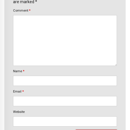
are marked *
Comment
*
Name
*
Email
*
Website