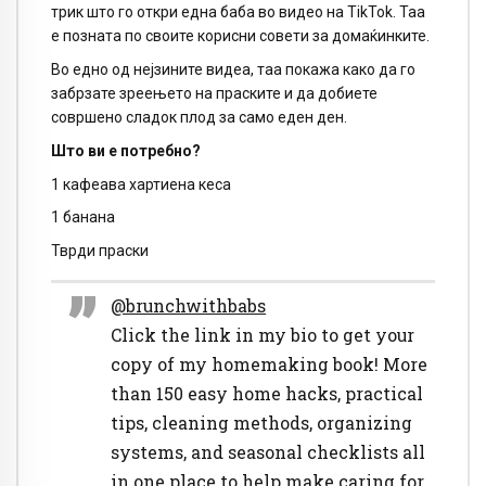
трик што го откри една баба во видео на TikTok. Таа
е позната по своите корисни совети за домаќинките.
Во едно од нејзините видеа, таа покажа како да го
забрзате зреењето на праските и да добиете
совршено сладок плод за само еден ден.
Што ви е потребно?
1 кафеава хартиена кеса
1 банана
Тврди праски
@brunchwithbabs
Click the link in my bio to get your
copy of my homemaking book! More
than 150 easy home hacks, practical
tips, cleaning methods, organizing
systems, and seasonal checklists all
in one place to help make caring for