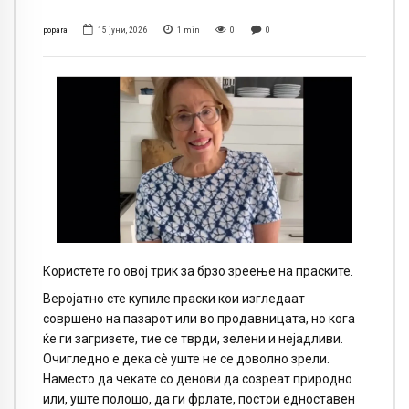
popara
15 јуни, 2026
1
min
0
0
Користете го овој трик за брзо зреење на праските.
Веројатно сте купиле праски кои изгледаат
совршено на пазарот или во продавницата, но кога
ќе ги загризете, тие се тврди, зелени и нејадливи.
Очигледно е дека сè уште не се доволно зрели.
Наместо да чекате со денови да созреат природно
или, уште полошо, да ги фрлате, постои едноставен