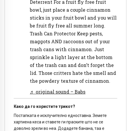
Deterrent For a fruit fly free fruit
bowl, just place a couple cinnamon
sticks in your fruit bowl and you will
be fruit fly free all summer long.
Trash Can Protector Keep pests,
maggots AND raccoons out of your
trash cans with cinnamon. Just
sprinkle a light layer at the bottom
of the trash can and don’t forget the
lid. Those critters hate the smell and
the powdery texture of cinnamon.
♬ original sound – Babs
Како да го користите трикот?
Постапката е исклучително едноставна. Земете
хартиена кеса и ставете ги праските што не се
доволно зрели во неа. Додадете банана, таа е