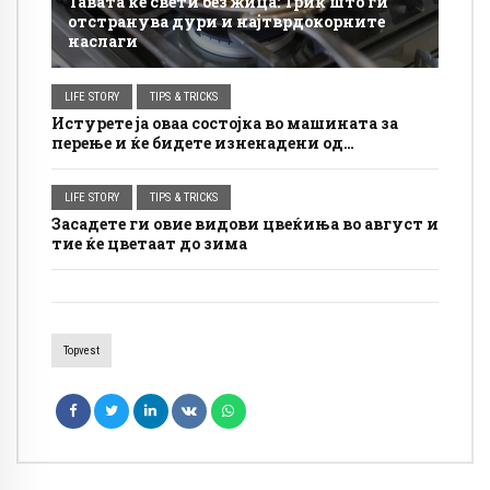
Тавата ќе свети без жица: Трик што ги
отстранува дури и најтврдокорните
наслаги
LIFE STORY
TIPS & TRICKS
Истурете ја оваа состојка во машината за
перење и ќе бидете изненадени од
резултатот: Дамките се отстрануваат
полесно, а облеката изгледа посвежа
LIFE STORY
TIPS & TRICKS
Засадете ги овие видови цвеќиња во август и
тие ќе цветаат до зима
Topvest