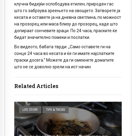
клучна бидејќи ослободува етилен, природен гас
што го забрзува зреењето на овошјето. Затворете ја
кесата и оставете ја на дневна светлина, по можност
на прозорец или маса близу до прозорец, каде што
допираат сончевите зраци. По 24 часа, праските ќе
бидат значително помеки и послатки.
Во видеото, бабата тврди: „Само оставете ги на
сонце 24 часа во кесата и ќе ги имате најслатките
праски досега.“ Можете да ги омекнете доматите
што не се доволно зрели на ист начин.
Related Articles
LIFE STORY
TIPS & TRICKS