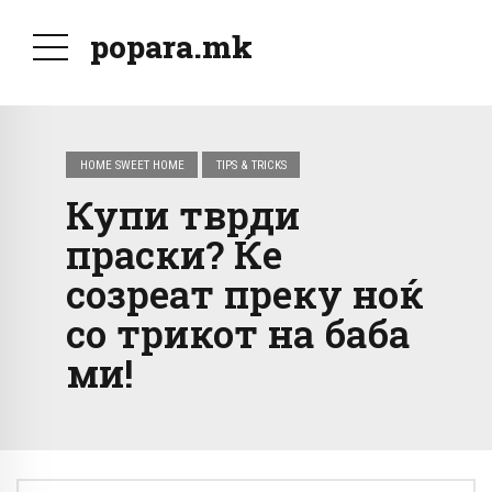
popara.mk
HOME SWEET HOME
TIPS & TRICKS
Купи тврди
праски? Ќе
созреат преку ноќ
со трикот на баба
ми!